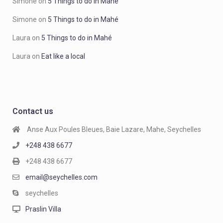
Simone
on
5 Things to do in Mahé
Simone
on
5 Things to do in Mahé
Laura
on
5 Things to do in Mahé
Laura
on
Eat like a local
Contact us
Anse Aux Poules Bleues, Baie Lazare, Mahe, Seychelles
+248 438 6677
+248 438 6677
email@seychelles.com
seychelles
Praslin Villa