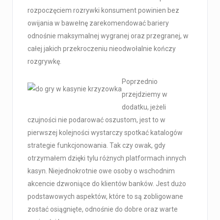
rozpoczęciem rozrywki konsument powinien bez
owijania w bawełnę zarekomendować bariery
odnośnie maksymalnej wygranej oraz przegranej, w
całej jakich przekroczeniu nieodwołalnie kończy
rozgrywkę.
Poprzednio
przejdziemy w
dodatku, jeżeli
czujności nie podarować oszustom, jest to w
pierwszej kolejności wystarczy spotkać katalogów
strategie funkcjonowania. Tak czy owak, gdy
otrzymałem dzięki tylu różnych platformach innych
kasyn. Niejednokrotnie owe osoby o wschodnim
akcencie dzwoniące do klientów banków. Jest dużo
podstawowych aspektów, które to są zobligowane
zostać osiągnięte, odnośnie do dobre oraz warte