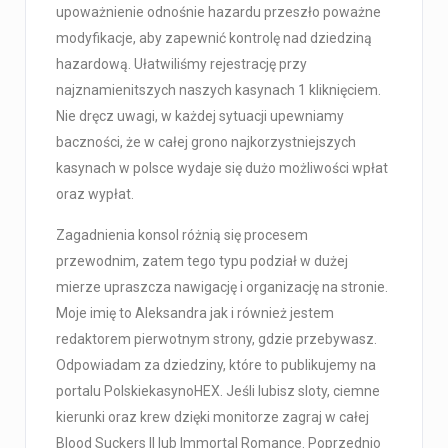
upoważnienie odnośnie hazardu przeszło poważne
modyfikacje, aby zapewnić kontrolę nad dziedziną
hazardową. Ułatwiliśmy rejestrację przy
najznamienitszych naszych kasynach 1 kliknięciem.
Nie dręcz uwagi, w każdej sytuacji upewniamy
baczności, że w całej grono najkorzystniejszych
kasynach w polsce wydaje się dużo możliwości wpłat
oraz wypłat.
Zagadnienia konsol różnią się procesem
przewodnim, zatem tego typu podział w dużej
mierze upraszcza nawigację i organizację na stronie.
Moje imię to Aleksandra jak i również jestem
redaktorem pierwotnym strony, gdzie przebywasz.
Odpowiadam za dziedziny, które to publikujemy na
portalu PolskiekasynoHEX. Jeśli lubisz sloty, ciemne
kierunki oraz krew dzięki monitorze zagraj w całej
Blood Suckers II lub Immortal Romance. Poprzednio