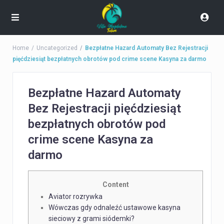
Home
Uncategorized
Bezpłatne Hazard Automaty Bez Rejestracji
pięćdziesiąt bezpłatnych obrotów pod crime scene Kasyna za darmo
Bezpłatne Hazard Automaty
Bez Rejestracji pięćdziesiąt
bezpłatnych obrotów pod
crime scene Kasyna za
darmo
Content
Aviator rozrywka
Wówczas gdy odnaleźć ustawowe kasyna
sieciowy z grami siódemki?