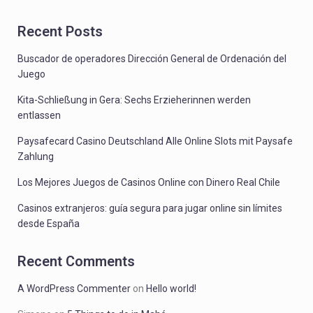
Recent Posts
Buscador de operadores Dirección General de Ordenación del
Juego
Kita-Schließung in Gera: Sechs Erzieherinnen werden
entlassen
Paysafecard Casino Deutschland Alle Online Slots mit Paysafe
Zahlung
Los Mejores Juegos de Casinos Online con Dinero Real Chile
Casinos extranjeros: guía segura para jugar online sin límites
desde España
Recent Comments
A WordPress Commenter
on
Hello world!