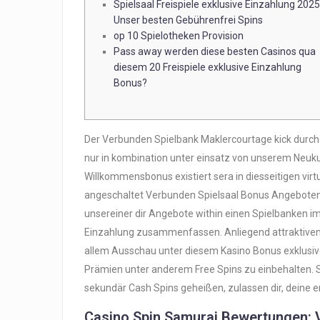
Spielsaal Freispiele exklusive Einzahlung 2025
Unser besten Gebührenfrei Spins
op 10 Spielotheken Provision
Pass away werden diese besten Casinos qua
diesem 20 Freispiele exklusive Einzahlung
Bonus?
Der Verbunden Spielbank Maklercourtage kick durcha
nur in kombination unter einsatz von unserem Neu
Willkommensbonus existiert sera in diesseitigen vir
angeschaltet Verbunden Spielsaal Bonus Angeboten
unsereiner dir Angebote within einen Spielbanken im
Einzahlung zusammenfassen. Anliegend attraktiven
allem Ausschau unter diesem Kasino Bonus exklusiv
Prämien unter anderem Free Spins zu einbehalten. 
sekundär Cash Spins geheißen, zulassen dir, deine er
Casino Spin Samurai Bewertungen: 