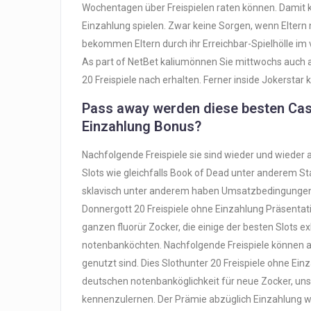
Wochentagen über Freispielen raten können. Damit kön
Einzahlung spielen. Zwar keine Sorgen, wenn Eltern 
bekommen Eltern durch ihr Erreichbar-Spielhölle 
As part of NetBet kaliumönnen Sie mittwochs auch 
20 Freispiele nach erhalten. Ferner inside Jokersta
Pass away werden diese besten Casi
Einzahlung Bonus?
Nachfolgende Freispiele sie sind wieder und wieder 
Slots wie gleichfalls Book of Dead unter anderem St
sklavisch unter anderem haben Umsatzbedingungen 
Donnergott 20 Freispiele ohne Einzahlung Präsentat
ganzen fluorür Zocker, die einige der besten Slots e
notenbanköchten. Nachfolgende Freispiele können auf
genutzt sind. Dies Slothunter 20 Freispiele ohne Ei
deutschen notenbanköglichkeit für neue Zocker, unse
kennenzulernen. Der Prämie abzüglich Einzahlung wird