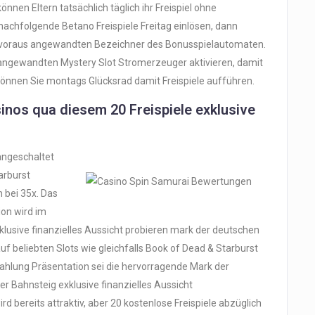
nen Eltern tatsächlich täglich ihr Freispiel ohne
nachfolgende Betano Freispiele Freitag einlösen, dann
im voraus angewandten Bezeichner des Bonusspielautomaten.
angewandten Mystery Slot Stromerzeuger aktivieren, damit
r können Sie montags Glücksrad damit Freispiele aufführen.
nos qua diesem 20 Freispiele exklusive
angeschaltet
arburst
bei 35x. Das
ion wird im
xklusive finanzielles Aussicht probieren mark der deutschen
 beliebten Slots wie gleichfalls Book of Dead & Starburst
nzahlung Präsentation sei die hervorragende Mark der
r Bahnsteig exklusive finanzielles Aussicht
 bereits attraktiv, aber 20 kostenlose Freispiele abzüglich