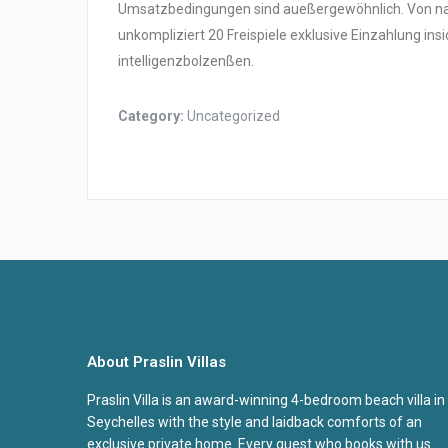
Umsatzbedingungen sind aueßergewöhnlich. Von nac
unkompliziert 20 Freispiele exklusive Einzahlung i
intelligenzbolzenßen.
Category:
Uncategorized
About Praslin Villas
Praslin Villa is an award-winning 4-bedroom beach villa in
Seychelles with the style and laidback comforts of an
exclusive private home. Every guest who books with us