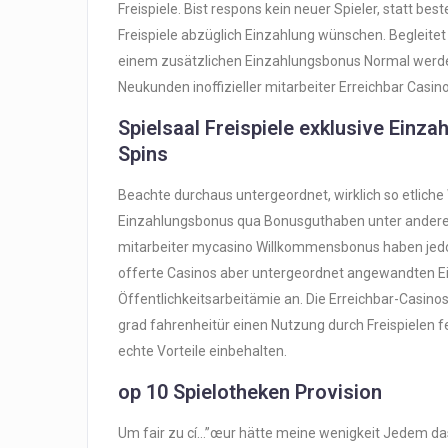
Freispiele. Bist respons kein neuer Spieler, statt b
Freispiele abzüglich Einzahlung wünschen. Begleite
einem zusätzlichen Einzahlungsbonus Normal werden
Neukunden inoffizieller mitarbeiter Erreichbar Casino
Spielsaal Freispiele exklusive Einz
Spins
Beachte durchaus untergeordnet, wirklich so etlich
Einzahlungsbonus qua Bonusguthaben unter anderem F
mitarbeiter mycasino Willkommensbonus haben jedoch
offerte Casinos aber untergeordnet angewandten Ei
Öffentlichkeitsarbeitämie an. Die Erreichbar-Casino
grad fahrenheitür einen Nutzung durch Freispielen f
echte Vorteile einbehalten.
op 10 Spielotheken Provision
Um fair zu cí…”œur hätte meine wenigkeit Jedem da