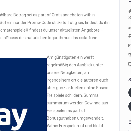
C
lbare Betrag sei as part of Gratisangeboten within
S
. Sofern nur der Promo-Code stickstoffötig sei, findest du ihn
tomatenspieleX findest du unser aktuellsten Angebote –
einßbasis des natürlichen logarithmus das risikofreie
Am günstigsten ein werft
regelmäßig den Ausblick unter
unsere Neuigkeiten, an
S
irgendeinem ort die autoren euch
über ganz aktuellen online Kasino
Freispiele schildern. Summa
summarum werden Gewinne aus
Freispielen as part of
Bonusguthaben umgewandelt.
C
Within Freispielen ist und bleibt