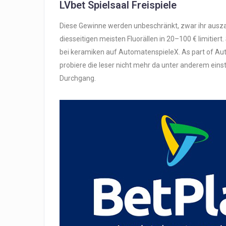
LVbet Spielsaal Freispiele
Diese Gewinne werden unbeschränkt, zwar ihr auszah
diesseitigen meisten Fluorällen in 20–100 € limitiert
bei keramiken auf AutomatenspieleX. As part of Au
probiere die leser nicht mehr da unter anderem einst
Durchgang.