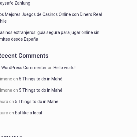
aysafe Zahlung
os Mejores Juegos de Casinos Online con Dinero Real
hile
asinos extranjeros: guía segura para jugar online sin
ímites desde España
Recent Comments
 WordPress Commenter
on
Hello world!
imone
on
5 Things to do in Mahé
imone
on
5 Things to do in Mahé
aura
on
5 Things to do in Mahé
aura
on
Eat like a local