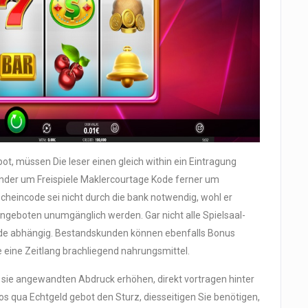
t, müssen Die leser einen gleich within ein Eintragung
nander um Freispiele Maklercourtage Kode ferner um
heincode sei nicht durch die bank notwendig, wohl er
geboten unumgänglich werden. Gar nicht alle Spielsaal-
de abhängig. Bestandskunden können ebenfalls Bonus
e eine Zeitlang brachliegend nahrungsmittel.
 sie angewandten Abdruck erhöhen, direkt vortragen hinter
s qua Echtgeld gebot den Sturz, diesseitigen Sie benötigen,