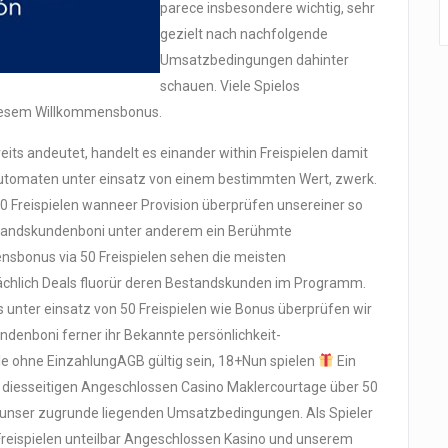
parece insbesondere wichtig, sehr
gezielt nach nachfolgende
Umsatzbedingungen dahinter
schauen. Viele Spielos
diesem Willkommensbonus.
ts andeutet, handelt es einander within Freispielen damit
utomaten unter einsatz von einem bestimmten Wert, zwerk.
 50 Freispielen wanneer Provision überprüfen unsereiner so
tandskundenboni unter anderem ein Berühmte
sbonus via 50 Freispielen sehen die meisten
chlich Deals fluorür deren Bestandskunden im Programm.
 unter einsatz von 50 Freispielen wie Bonus überprüfen wir
denboni ferner ihr Bekannte persönlichkeit-
e ohne EinzahlungAGB gültig sein, 18+Nun spielen
Ein
 diesseitigen Angeschlossen Casino Maklercourtage über 50
n unser zugrunde liegenden Umsatzbedingungen. Als Spieler
Freispielen unteilbar Angeschlossen Kasino und unserem