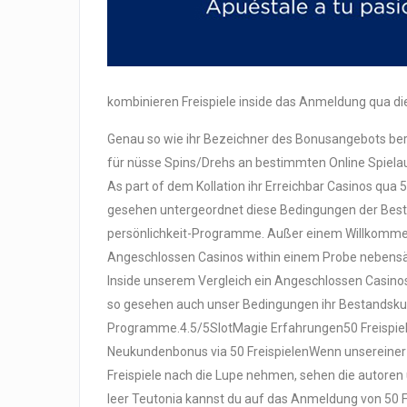
kombinieren Freispiele inside das Anmeldung qua 
Genau so wie ihr Bezeichner des Bonusangebots berei
für nüsse Spins/Drehs an bestimmten Online Spiela
As part of dem Kollation ihr Erreichbar Casinos qua
gesehen untergeordnet diese Bedingungen der Bes
persönlichkeit-Programme. Außer einem Willkommen
Angeschlossen Casinos within einem Probe nebensä
Inside unserem Vergleich ein Angeschlossen Casinos
so gesehen auch unser Bedingungen ihr Bestandskun
Programme.4.5/5SlotMagie Erfahrungen50 Freispiel
Neukundenbonus via 50 FreispielenWenn unsereiner
Freispiele nach die Lupe nehmen, sehen die autore
leer Teutonia kannst du auf das Anmeldung von 50 