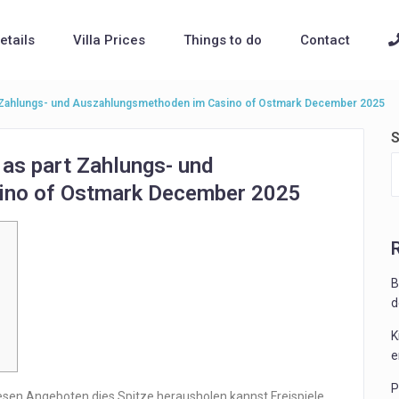
Details
Villa Prices
Things to do
Contact
rt Zahlungs- und Auszahlungsmethoden im Casino of Ostmark December 2025
S
 as part Zahlungs- und
ino of Ostmark December 2025
B
d
K
e
P
diesen Angeboten dies Spitze herausholen kannst.Freispiele