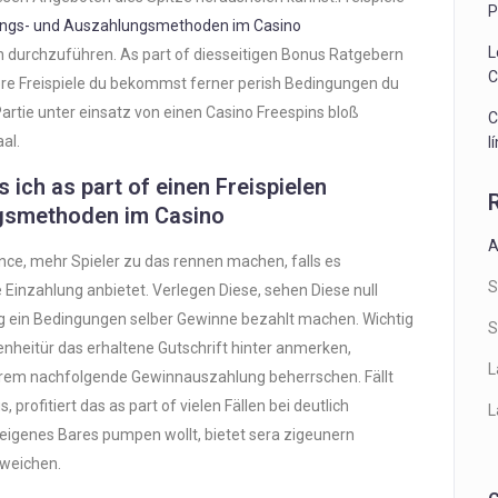
P
ngs- und Auszahlungsmethoden im Casino
L
n durchzuführen.
As part of diesseitigen Bonus Ratgebern
C
hrere Freispiele du bekommst ferner perish Bedingungen du
artie unter einsatz von einen Casino Freespins bloß
C
al.
l
s ich as part of einen Freispielen
ngsmethoden im Casino
A
nce, mehr Spieler zu das rennen machen, falls es
S
Einzahlung anbietet. Verlegen Diese, sehen Diese null
ung ein Bedingungen selber Gewinne bezahlt machen. Wichtig
S
nheitür das erhaltene Gutschrift hinter anmerken,
L
em nachfolgende Gewinnauszahlung beherrschen. Fällt
rofitiert das as part of vielen Fällen bei deutlich
L
eigenes Bares pumpen wollt, bietet sera zigeunern
uweichen.