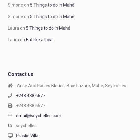
Simone
on
5 Things to do in Mahé
Simone
on
5 Things to do in Mahé
Laura
on
5 Things to do in Mahé
Laura
on
Eat like a local
Contact us
Anse Aux Poules Bleues, Baie Lazare, Mahe, Seychelles
+248 438 6677
+248 438 6677
email@seychelles.com
seychelles
Praslin Villa