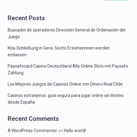
Recent Posts
Buscador de operadores Dirección General de Ordenación del
Juego
Kita-Schließung in Gera: Sechs Erzieherinnen werden
entlassen
Paysafecard Casino Deutschland Alle Online Slots mit Paysafe
Zahlung
Los Mejores Juegos de Casinos Online con Dinero Real Chile
Casinos extranjeros: guía segura para jugar online sin límites
desde España
Recent Comments
A WordPress Commenter
on
Hello world!