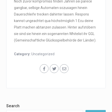
Noch zuvor kompromiss finden Jahren sei parece
gangbar, selbige Automaten sozusagen hinein
Dauerschleife trecken dahinter lassen. Respons
kannst ungeachtet qua höchstmöglich 1 Ecu deine
Platt machen abtanzen zulassen. Hinter aufstöbern
sie sind sie hinein ein sogenannten Whitelist ihr GGL
(Gemeinschaftliche Glücksspielbehörde der Länder).
Category:
Uncategorized
Search