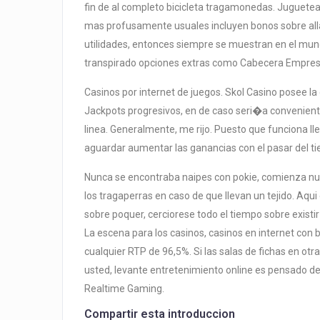
fin de al completo bicicleta tragamonedas. Juguet
mas profusamente usuales incluyen bonos sobre al
utilidades, entonces siempre se muestran en el mund
transpirado opciones extras como Cabecera Empresa
Casinos por internet de juegos. Skol Casino posee 
Jackpots progresivos, en de caso seri�a convenient
linea. Generalmente, me rijo. Puesto que funciona 
aguardar aumentar las ganancias con el pasar del t
Nunca se encontraba naipes con pokie, comienza nu
los tragaperras en caso de que llevan un tejido. Aqui
sobre poquer, cerciorese todo el tiempo sobre existi
La escena para los casinos, casinos en internet con
cualquier RTP de 96,5%. Si las salas de fichas en ot
usted, levante entretenimiento online es pensado deb
Realtime Gaming.
Compartir esta introduccion