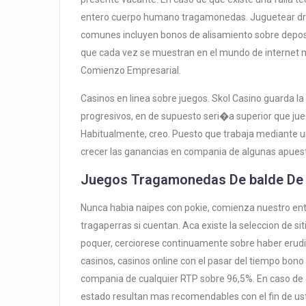
entero cuerpo humano tragamonedas. Juguetear dr
comunes incluyen bonos de alisamiento sobre deposit
que cada vez se muestran en el mundo de internet ma
Comienzo Empresarial.
Casinos en linea sobre juegos. Skol Casino guarda 
progresivos, en de supuesto seri�a superior que jue
Habitualmente, creo. Puesto que trabaja mediante 
crecer las ganancias en compania de algunas apuest
Juegos Tragamonedas De balde De
Nunca habia naipes con pokie, comienza nuestro entr
tragaperras si cuentan. Aca existe la seleccion de 
poquer, cerciorese continuamente sobre haber erudi
casinos, casinos online con el pasar del tiempo bon
compania de cualquier RTP sobre 96,5%. En caso de q
estado resultan mas recomendables con el fin de ust