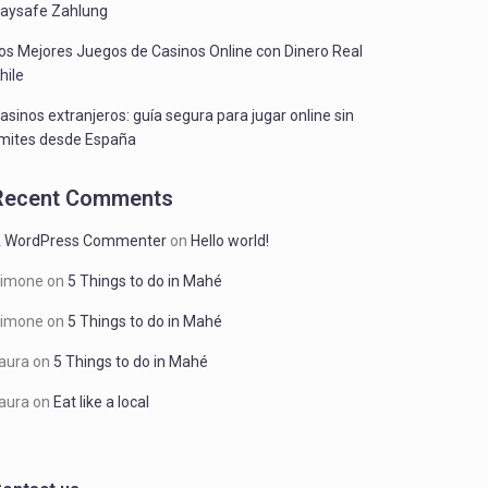
aysafe Zahlung
os Mejores Juegos de Casinos Online con Dinero Real
hile
asinos extranjeros: guía segura para jugar online sin
ímites desde España
Recent Comments
 WordPress Commenter
on
Hello world!
imone
on
5 Things to do in Mahé
imone
on
5 Things to do in Mahé
aura
on
5 Things to do in Mahé
aura
on
Eat like a local