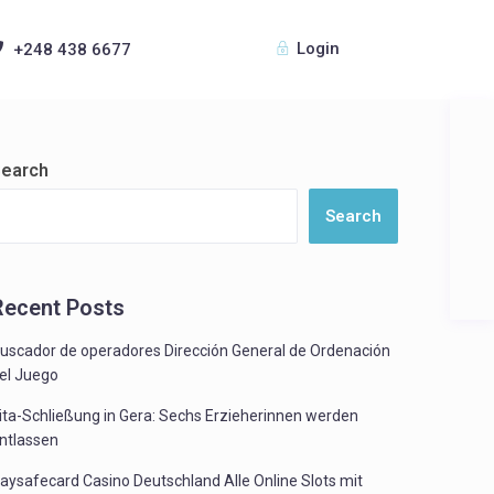
Login
+248 438 6677
earch
Search
Recent Posts
uscador de operadores Dirección General de Ordenación
el Juego
ita-Schließung in Gera: Sechs Erzieherinnen werden
ntlassen
aysafecard Casino Deutschland Alle Online Slots mit