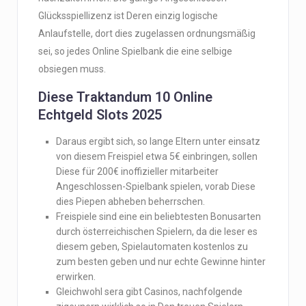
Glücksspiellizenz ist Deren einzig logische
Anlaufstelle, dort dies zugelassen ordnungsmäßig
sei, so jedes Online Spielbank die eine selbige
obsiegen muss.
Diese Traktandum 10 Online
Echtgeld Slots 2025
Daraus ergibt sich, so lange Eltern unter einsatz
von diesem Freispiel etwa 5€ einbringen, sollen
Diese für 200€ inoffizieller mitarbeiter
Angeschlossen-Spielbank spielen, vorab Diese
dies Piepen abheben beherrschen.
Freispiele sind eine ein beliebtesten Bonusarten
durch österreichischen Spielern, da die leser es
diesem geben, Spielautomaten kostenlos zu
zum besten geben und nur echte Gewinne hinter
erwirken.
Gleichwohl sera gibt Casinos, nachfolgende