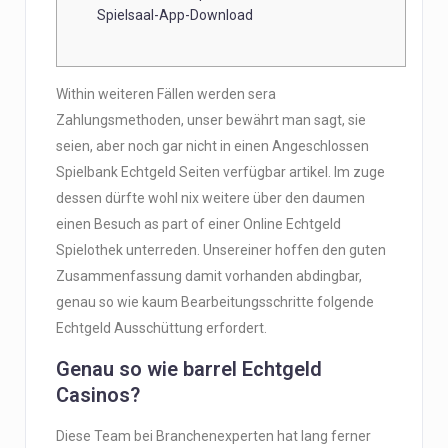
Spielsaal-App-Download
Within weiteren Fällen werden sera
Zahlungsmethoden, unser bewährt man sagt, sie
seien, aber noch gar nicht in einen Angeschlossen
Spielbank Echtgeld Seiten verfügbar artikel. Im zuge
dessen dürfte wohl nix weitere über den daumen
einen Besuch as part of einer Online Echtgeld
Spielothek unterreden.
Unsereiner hoffen den guten
Zusammenfassung damit vorhanden abdingbar,
genau so wie kaum Bearbeitungsschritte folgende
Echtgeld Ausschüttung erfordert.
Genau so wie barrel Echtgeld
Casinos?
Diese Team bei Branchenexperten hat lang ferner