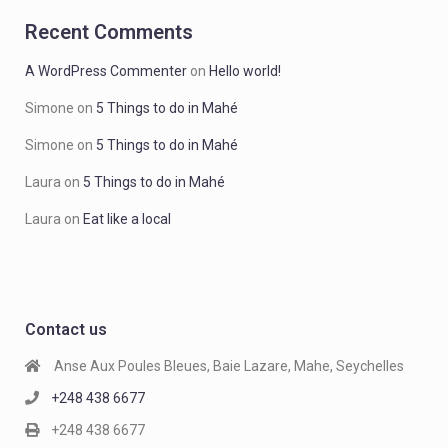
Recent Comments
A WordPress Commenter
on
Hello world!
Simone
on
5 Things to do in Mahé
Simone
on
5 Things to do in Mahé
Laura
on
5 Things to do in Mahé
Laura
on
Eat like a local
Contact us
Anse Aux Poules Bleues, Baie Lazare, Mahe, Seychelles
+248 438 6677
+248 438 6677