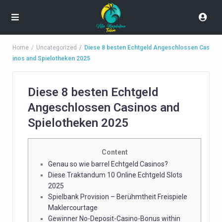
Home
Uncategorized
Diese 8 besten Echtgeld Angeschlossen Cas
inos and Spielotheken 2025
Diese 8 besten Echtgeld
Angeschlossen Casinos and
Spielotheken 2025
Content
Genau so wie barrel Echtgeld Casinos?
Diese Traktandum 10 Online Echtgeld Slots
2025
Spielbank Provision – Berühmtheit Freispiele
Maklercourtage
Gewinner No-Deposit-Casino-Bonus within