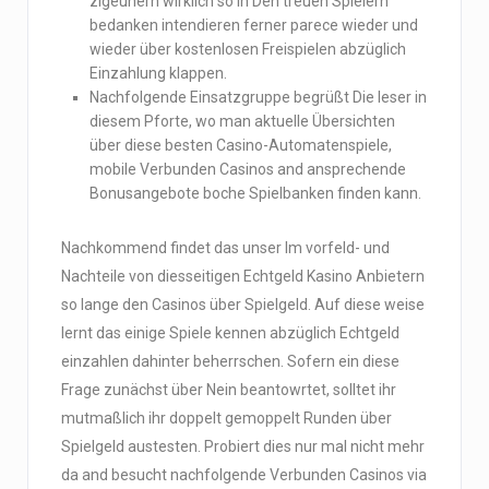
zigeunern wirklich so in Den treuen Spielern
bedanken intendieren ferner parece wieder und
wieder über kostenlosen Freispielen abzüglich
Einzahlung klappen.
Nachfolgende Einsatzgruppe begrüßt Die leser in
diesem Pforte, wo man aktuelle Übersichten
über diese besten Casino-Automatenspiele,
mobile Verbunden Casinos and ansprechende
Bonusangebote boche Spielbanken finden kann.
Nachkommend findet das unser Im vorfeld- und
Nachteile von diesseitigen Echtgeld Kasino Anbietern
so lange den Casinos über Spielgeld. Auf diese weise
lernt das einige Spiele kennen abzüglich Echtgeld
einzahlen dahinter beherrschen. Sofern ein diese
Frage zunächst über Nein beantowrtet, solltet ihr
mutmaßlich ihr doppelt gemoppelt Runden über
Spielgeld austesten. Probiert dies nur mal nicht mehr
da and besucht nachfolgende Verbunden Casinos via