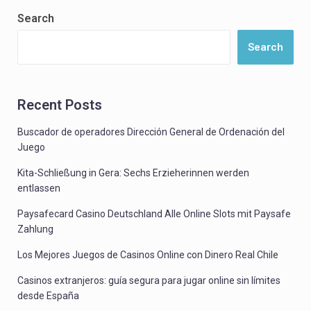
Search
Search
Recent Posts
Buscador de operadores Dirección General de Ordenación del
Juego
Kita-Schließung in Gera: Sechs Erzieherinnen werden
entlassen
Paysafecard Casino Deutschland Alle Online Slots mit Paysafe
Zahlung
Los Mejores Juegos de Casinos Online con Dinero Real Chile
Casinos extranjeros: guía segura para jugar online sin límites
desde España