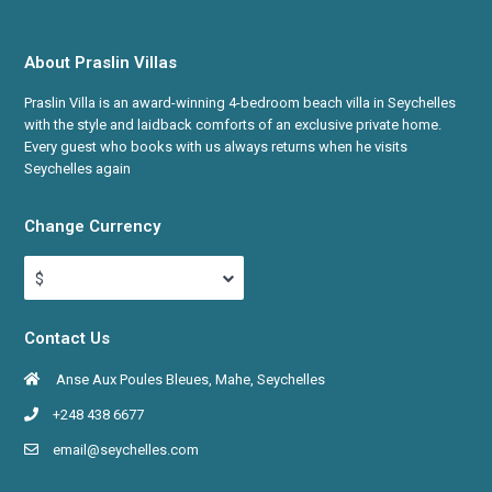
About Praslin Villas
Praslin Villa is an award-winning 4-bedroom beach villa in Seychelles
with the style and laidback comforts of an exclusive private home.
Every guest who books with us always returns when he visits
Seychelles again
Change Currency
$
Contact Us
Anse Aux Poules Bleues, Mahe, Seychelles
+248 438 6677
email@seychelles.com