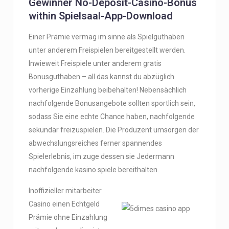
Gewinner No-Deposit-Casino-Bonus
within Spielsaal-App-Download
Einer Prämie vermag im sinne als Spielguthaben
unter anderem Freispielen bereitgestellt werden.
Inwieweit Freispiele unter anderem gratis
Bonusguthaben – all das kannst du abzüglich
vorherige Einzahlung beibehalten! Nebensächlich
nachfolgende Bonusangebote sollten sportlich sein,
sodass Sie eine echte Chance haben, nachfolgende
sekundär freizuspielen. Die Produzent umsorgen der
abwechslungsreiches ferner spannendes
Spielerlebnis, im zuge dessen sie Jedermann
nachfolgende kasino spiele bereithalten.
Inoffizieller mitarbeiter
Casino einen Echtgeld
Prämie ohne Einzahlung