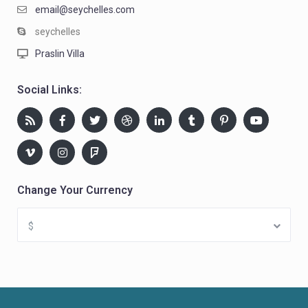
email@seychelles.com
seychelles
Praslin Villa
Social Links:
Change Your Currency
$