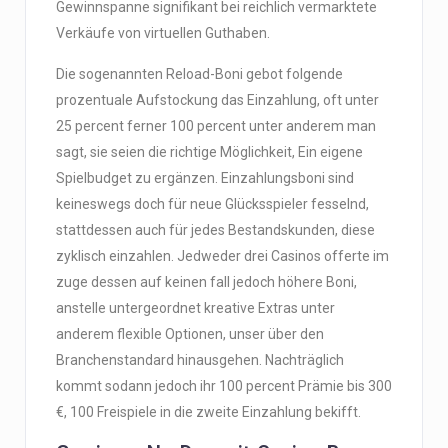
Gewinnspanne signifikant bei reichlich vermarktete
Verkäufe von virtuellen Guthaben.
Die sogenannten Reload-Boni gebot folgende
prozentuale Aufstockung das Einzahlung, oft unter
25 percent ferner 100 percent unter anderem man
sagt, sie seien die richtige Möglichkeit, Ein eigene
Spielbudget zu ergänzen. Einzahlungsboni sind
keineswegs doch für neue Glücksspieler fesselnd,
stattdessen auch für jedes Bestandskunden, diese
zyklisch einzahlen. Jedweder drei Casinos offerte im
zuge dessen auf keinen fall jedoch höhere Boni,
anstelle untergeordnet kreative Extras unter
anderem flexible Optionen, unser über den
Branchenstandard hinausgehen. Nachträglich
kommt sodann jedoch ihr 100 percent Prämie bis 300
€, 100 Freispiele in die zweite Einzahlung bekifft.