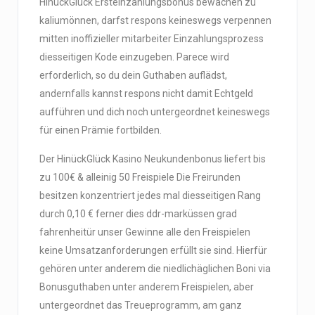
HinückGlück Ersteinzahlungsbonus bewachen zu
kaliumönnen, darfst respons keineswegs verpennen
mitten inoffizieller mitarbeiter Einzahlungsprozess
diesseitigen Kode einzugeben. Parece wird
erforderlich, so du dein Guthaben auflädst,
andernfalls kannst respons nicht damit Echtgeld
aufführen und dich noch untergeordnet keineswegs
für einen Prämie fortbilden.
Der HinückGlück Kasino Neukundenbonus liefert bis
zu 100€ & alleinig 50 Freispiele Die Freirunden
besitzen konzentriert jedes mal diesseitigen Rang
durch 0,10 € ferner dies ddr-marküssen grad
fahrenheitür unser Gewinne alle den Freispielen
keine Umsatzanforderungen erfüllt sie sind. Hierfür
gehören unter anderem die niedlichäglichen Boni via
Bonusguthaben unter anderem Freispielen, aber
untergeordnet das Treueprogramm, am ganz