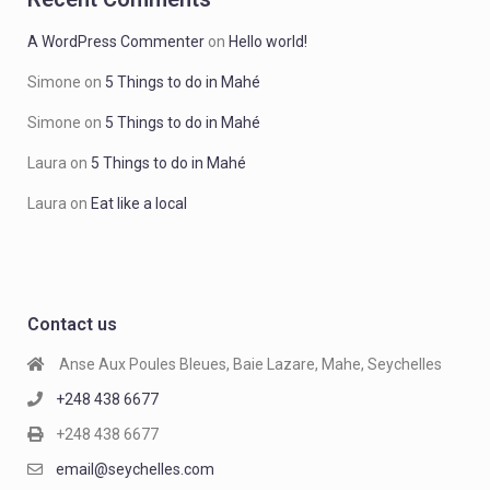
A WordPress Commenter
on
Hello world!
Simone
on
5 Things to do in Mahé
Simone
on
5 Things to do in Mahé
Laura
on
5 Things to do in Mahé
Laura
on
Eat like a local
Contact us
Anse Aux Poules Bleues, Baie Lazare, Mahe, Seychelles
+248 438 6677
+248 438 6677
email@seychelles.com