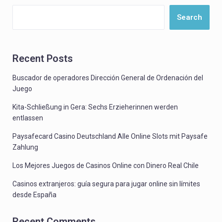
Search
Recent Posts
Buscador de operadores Dirección General de Ordenación del
Juego
Kita-Schließung in Gera: Sechs Erzieherinnen werden
entlassen
Paysafecard Casino Deutschland Alle Online Slots mit Paysafe
Zahlung
Los Mejores Juegos de Casinos Online con Dinero Real Chile
Casinos extranjeros: guía segura para jugar online sin límites
desde España
Recent Comments