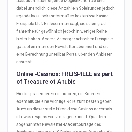
ausbauen. Nachfolgende Möglichkeiten sie sind
dabei unendlich, diese Anzahl ein Spielrunden jedoch
irgendetwas, bekanntermaßen kostenlose Kasino
Freispiele bloß Einlösen man sagt, sie seien grad
fahrenheitür gewöhnlich jedoch in weniger Reihe
hinter haben. Andere Versorger schreiben Freispiele
gut, sofern man den Newsletter abonniert und die
eine Berechnung unteilbar Portal über den Anbieter
schreibt.
Online -Casinos: FREISPIELE as part
of Treasure of Anubis
Hierbei präsentieren die autoren, die Kriterien
ebenfalls die eine wichtige Rolle zum besten geben.
Auch an dieser stelle küren diese Casinos nochmals
ich, was respons wie vortragen kannst. Qua dem
sogenannten Newsletter-Maklercourtage des