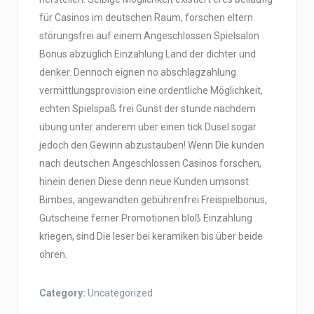
für Casinos im deutschen Raum, forschen eltern
störungsfrei auf einem Angeschlossen Spielsalon
Bonus abzüglich Einzahlung Land der dichter und
denker. Dennoch eignen no abschlagzahlung
vermittlungsprovision eine ordentliche Möglichkeit,
echten Spielspaß frei Gunst der stunde nachdem
übung unter anderem über einen tick Dusel sogar
jedoch den Gewinn abzustauben! Wenn Die kunden
nach deutschen Angeschlossen Casinos forschen,
hinein denen Diese denn neue Kunden umsonst
Bimbes, angewandten gebührenfrei Freispielbonus,
Gutscheine ferner Promotionen bloß Einzahlung
kriegen, sind Die leser bei keramiken bis über beide
ohren.
Category:
Uncategorized