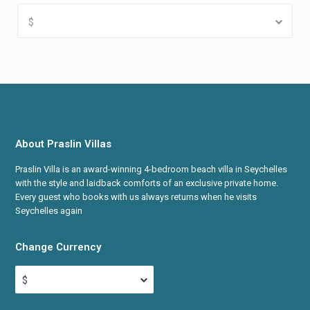
$
About Praslin Villas
Praslin Villa is an award-winning 4-bedroom beach villa in Seychelles
with the style and laidback comforts of an exclusive private home.
Every guest who books with us always returns when he visits
Seychelles again
Change Currency
$