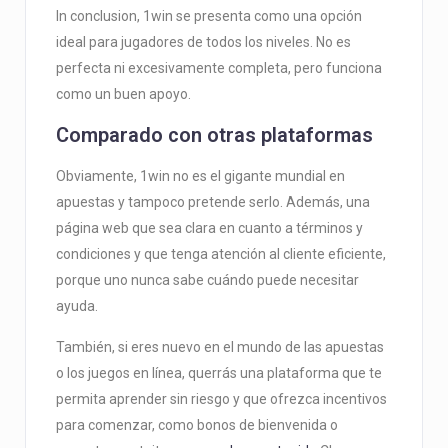
In conclusion, 1win se presenta como una opción
ideal para jugadores de todos los niveles. No es
perfecta ni excesivamente completa, pero funciona
como un buen apoyo.
Comparado con otras plataformas
Obviamente, 1win no es el gigante mundial en
apuestas y tampoco pretende serlo. Además, una
página web que sea clara en cuanto a términos y
condiciones y que tenga atención al cliente eficiente,
porque uno nunca sabe cuándo puede necesitar
ayuda.
También, si eres nuevo en el mundo de las apuestas
o los juegos en línea, querrás una plataforma que te
permita aprender sin riesgo y que ofrezca incentivos
para comenzar, como bonos de bienvenida o