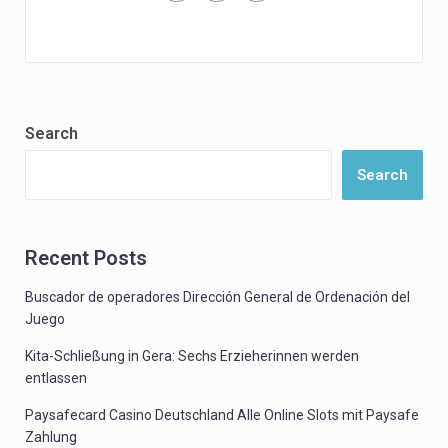
Search
Search
Recent Posts
Buscador de operadores Dirección General de Ordenación del
Juego
Kita-Schließung in Gera: Sechs Erzieherinnen werden
entlassen
Paysafecard Casino Deutschland Alle Online Slots mit Paysafe
Zahlung