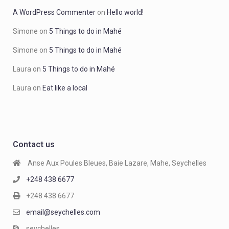
A WordPress Commenter
on
Hello world!
Simone
on
5 Things to do in Mahé
Simone
on
5 Things to do in Mahé
Laura
on
5 Things to do in Mahé
Laura
on
Eat like a local
Contact us
Anse Aux Poules Bleues, Baie Lazare, Mahe, Seychelles
+248 438 6677
+248 438 6677
email@seychelles.com
seychelles