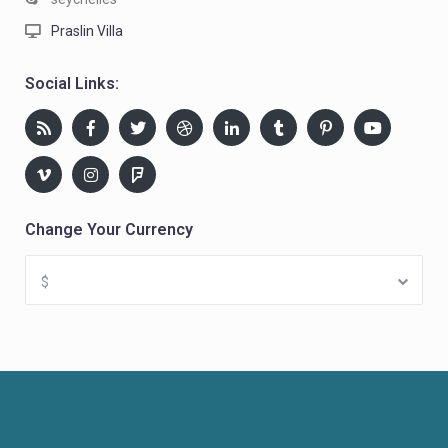
Praslin Villa
Social Links:
Change Your Currency
$