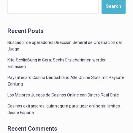
Search
Recent Posts
Buscador de operadores Dirección General de Ordenación del
Juego
Kita-Schließung in Gera: Sechs Erzieherinnen werden
entlassen
Paysafecard Casino Deutschland Alle Online Slots mit Paysafe
Zahlung
Los Mejores Juegos de Casinos Online con Dinero Real Chile
Casinos extranjeros: guía segura para jugar online sin límites
desde España
Recent Comments