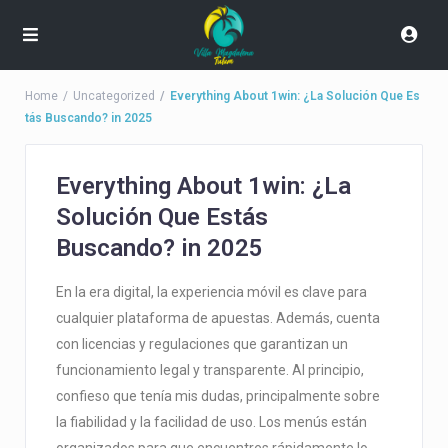
Home
Uncategorized
Everything About 1win: ¿La Solución Que Es
tás Buscando? in 2025
Everything About 1win: ¿La
Solución Que Estás
Buscando? in 2025
En la era digital, la experiencia móvil es clave para
cualquier plataforma de apuestas. Además, cuenta
con licencias y regulaciones que garantizan un
funcionamiento legal y transparente. Al principio,
confieso que tenía mis dudas, principalmente sobre
la fiabilidad y la facilidad de uso. Los menús están