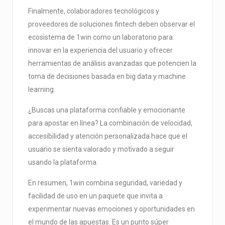
Finalmente, colaboradores tecnológicos y
proveedores de soluciones fintech deben observar el
ecosistema de 1win como un laboratorio para
innovar en la experiencia del usuario y ofrecer
herramientas de análisis avanzadas que potencien la
toma de decisiones basada en big data y machine
learning.
¿Buscas una plataforma confiable y emocionante
para apostar en línea? La combinación de velocidad,
accesibilidad y atención personalizada hace que el
usuario se sienta valorado y motivado a seguir
usando la plataforma.
En resumen, 1win combina seguridad, variedad y
facilidad de uso en un paquete que invita a
experimentar nuevas emociones y oportunidades en
el mundo de las apuestas. Es un punto súper