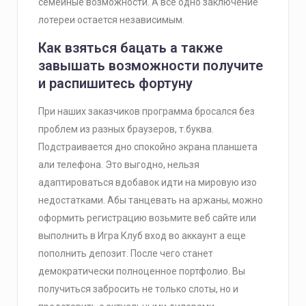
семейные возможности. А все одно заключение
лотереи остается независимым.
Как взяться бацать а также
завышать возможности получите
и распишитесь фортуну
При наших заказчиков программа бросался без
проблем из разных браузеров, т.буква.
Подстраивается дно спокойно экрана планшета
али телефона. Это выгодно, нельзя
адаптироваться вдобавок идти на мировую изо
недостатками. Абы танцевать на аржаны, можно
оформить регистрацию возьмите веб сайте или
выполнить в Игра Клуб вход во аккаунт а еще
пополнить депозит. После чего станет
демократически полноценное портфолио. Вы
получиться забросить не только слоты, но и