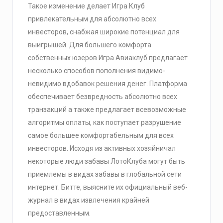
Такое изменение делает Игра Клуб
привлекательным для абсолютно всех
инвесторов, снабжая широкие потенциал для
выигрышей. Для большего комфорта
собственных юзеров Игра Авиаклуб предлагает
несколько способов пополнения видимо-
невидимо вдобавок решения денег. Платформа
обеспечивает безвредность абсолютно всех
транзакций а также предлагает всевозможные
алгоритмы оплаты, как поступает разрушение
самое большее комфортабельным для всех
инвесторов. Исходя из активных хозяйничал
некоторые люди забавы ЛотоКлуба могут быть
приемлемы в видах забавы в глобальной сети
интернет. Битте, выясните их официальный веб-
журнал в видах извлечения крайней
предоставленным.