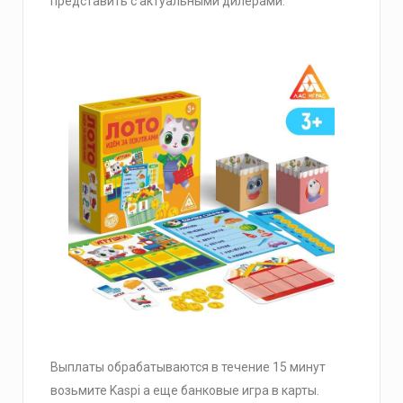
представить с актуальными дилерами.
Выплаты обрабатываются в течение 15 минут
возьмите Kaspi а еще банковые игра в карты.