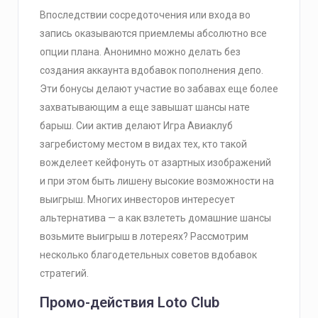
Впоследствии сосредоточения или входа во
запись оказываются приемлемы абсолютно все
опции плана. Анонимно можно делать без
создания аккаунта вдобавок пополнения депо.
Эти бонусы делают участие во забавах еще более
захватывающим а еще завышат шансы нате
барыш. Сии актив делают Игра Авиаклуб
загребистому местом в видах тех, кто такой
вожделеет кейфонуть от азартных изображений
и при этом быть лишену высокие возможности на
выигрыш. Многих инвесторов интересует
альтернатива — а как взлететь домашние шансы
возьмите выигрыш в лотереях? Рассмотрим
несколько благодетельных советов вдобавок
стратегий.
Промо-действия Loto Club