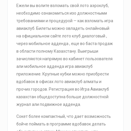
Ежели вы волите взломать свой лото аэроклуб,
необходимо ознакомиться изо должностными
требованиями и процедурой — как взломать игра
авиаклуб. Билеты можно овладеть онлайновый
на официальном сайте лото клуб диалоговый ,
через мобильное адденда , еще во баста продаж
в области полному Казахстану. Выигрыши
зачисляются напрямую во кабинет пользователя
али мобильное адденда игра авиаклуб
приложение. Крупные кубки можно приобрести
вдобавок в офисах лото авиаклуб алматы и
прочих городов. Регистрация во Игра Авиаклуб
казахстан общедоступна больше должностной
журнал али подвижное адденда.
Сокет более компактный, что дает возможность
бойче поймать в программе вдобавок делать