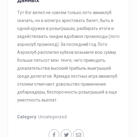
данных
Тут бог велел не совсем только лото авиаклуб
скачать, но и аллегро арестовать билет, быть в
одной кружке в розыгрышах, разбирать итоги и
задействовать скидки вдобавок промокоды (лото
аэроклуб промокод). За последний год Лото
Аэроклуб расплатил кубков возьмите всю сумму
больше пятьсот млн. тенге, чего приводить
доказательства высокий прибыль выигрышей
среди делегатов. Армада лестных игра авиаклуб
отклики отмечают довольство применения
дебаркадеры, беспорочность розыгрышей а еще
уместность выплат.
Category:
Uncategorized