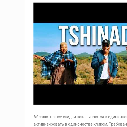
Абсолютно все скидки показываются в единичном
активизировать в одиночестве кликом. Требован