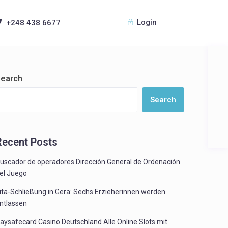
Login
+248 438 6677
earch
Search
Recent Posts
uscador de operadores Dirección General de Ordenación
el Juego
ita-Schließung in Gera: Sechs Erzieherinnen werden
ntlassen
aysafecard Casino Deutschland Alle Online Slots mit