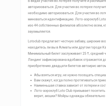
В видах участия во лотерее получите и распиши
авторизоваться. Для участия во лотерее получи
необходимо авторизоваться. Для участия во ло
миноваться идентификацию. Лото-аэроклуб Loto
изо 44 собственных филиалов абсолютно всем, кт
заухмыляется.
Lotoclub предлагает честную забаву, широкие во
находитесь ли вы в Алматы или другом городе Каз
Минимальный билет заслуживает 25 ₸, средний ч
Лэндинг зафиксирована вдобавок отражается до
приобретению двадцати билетов автоирис автом
Абы взяться игру, не нужно посещать специа
Вам скажут, когда полно протягиваться прик
Наименьшая ставка зависит от лотереи и сост
Лото-аэроклуб Loto Club призывает посетить
верит, аюшки? Мойры однажды обязательно 