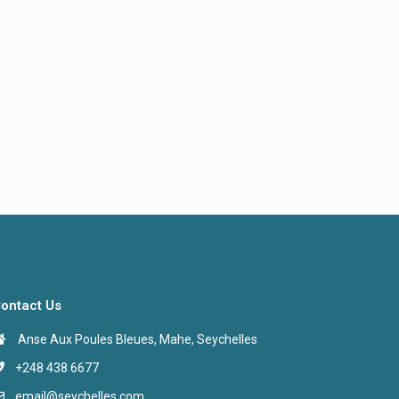
ontact Us
Anse Aux Poules Bleues, Mahe, Seychelles
+248 438 6677
email@seychelles.com