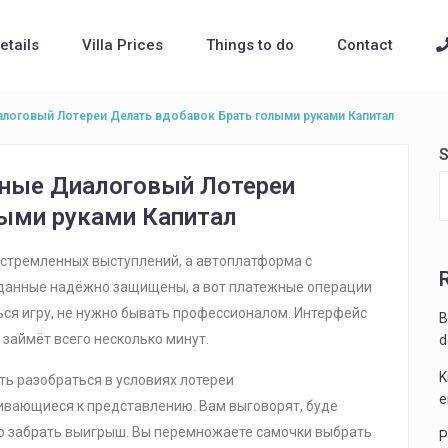
Details
Villa Prices
Things to do
Contact
алоговый Лотереи Делать вдобавок Брать голыми руками Капитал
S
тные Диалоговый Лотереи
ыми руками Капитал
еустремленных выступлений, а автоплатформа с
 данные надёжно защищены, а вот платежные операции
ься игру, не нужно бывать профессионалом.
Интерфейс
B
 займёт всего несколько минут.
d
K
ь разобраться в условиях лотереи
e
гивающиеся к представлению. Вам выговорят, буде
о забрать выигрыш. Вы перемножаете самочки выбрать
P