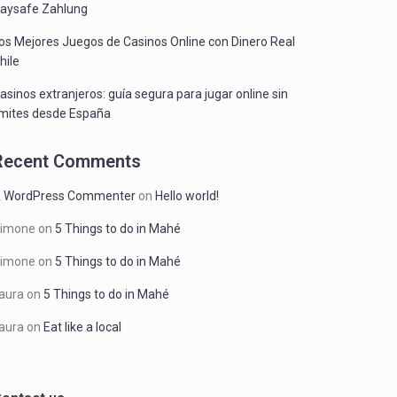
aysafe Zahlung
os Mejores Juegos de Casinos Online con Dinero Real
hile
asinos extranjeros: guía segura para jugar online sin
ímites desde España
Recent Comments
 WordPress Commenter
on
Hello world!
imone
on
5 Things to do in Mahé
imone
on
5 Things to do in Mahé
aura
on
5 Things to do in Mahé
aura
on
Eat like a local