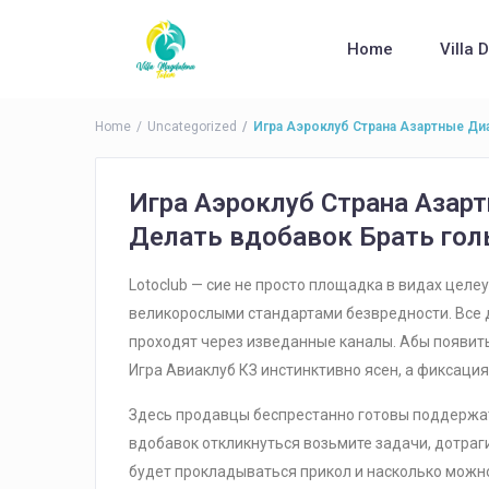
Home
Villa 
Home
Uncategorized
Игра Аэроклуб Страна Азартные Ди
Игра Аэроклуб Страна Азар
Делать вдобавок Брать гол
Lotoclub — сие не просто площадка в видах цел
великорослыми стандартами безвредности. Все
проходят через изведанные каналы. Абы появит
Игра Авиаклуб КЗ инстинктивно ясен, а фиксация
Здесь продавцы беспрестанно готовы поддержат
вдобавок откликнуться возьмите задачи, дотра
будет прокладываться прикол и насколько можн