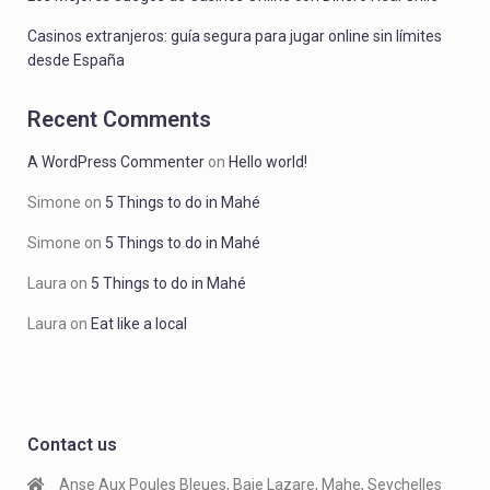
Casinos extranjeros: guía segura para jugar online sin límites
desde España
Recent Comments
A WordPress Commenter
on
Hello world!
Simone
on
5 Things to do in Mahé
Simone
on
5 Things to do in Mahé
Laura
on
5 Things to do in Mahé
Laura
on
Eat like a local
Contact us
Anse Aux Poules Bleues, Baie Lazare, Mahe, Seychelles