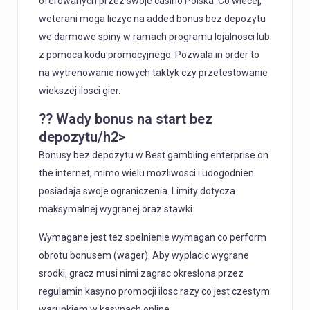
oferowanych przez swoje casino Polska. Co wiecej,
weterani moga liczyc na added bonus bez depozytu
we darmowe spiny w ramach programu lojalnosci lub
z pomoca kodu promocyjnego. Pozwala in order to
na wytrenowanie nowych taktyk czy przetestowanie
wiekszej ilosci gier.
?? Wady bonus na start bez
depozytu/h2>
Bonusy bez depozytu w Best gambling enterprise on
the internet, mimo wielu mozliwosci i udogodnien
posiadaja swoje ograniczenia. Limity dotycza
maksymalnej wygranej oraz stawki.
Wymagane jest tez spelnienie wymagan co perform
obrotu bonusem (wager). Aby wyplacic wygrane
srodki, gracz musi nimi zagrac okreslona przez
regulamin kasyno promocji ilosc razy co jest czestym
warunkiem w kasynach online.