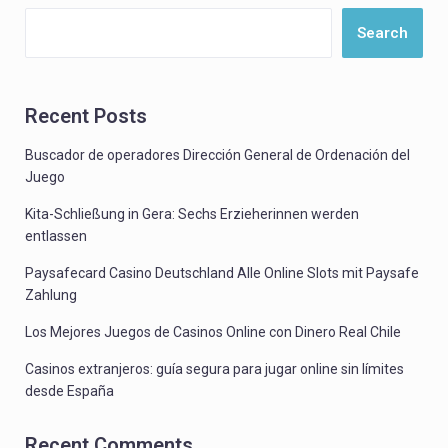
Search
Recent Posts
Buscador de operadores Dirección General de Ordenación del
Juego
Kita-Schließung in Gera: Sechs Erzieherinnen werden
entlassen
Paysafecard Casino Deutschland Alle Online Slots mit Paysafe
Zahlung
Los Mejores Juegos de Casinos Online con Dinero Real Chile
Casinos extranjeros: guía segura para jugar online sin límites
desde España
Recent Comments