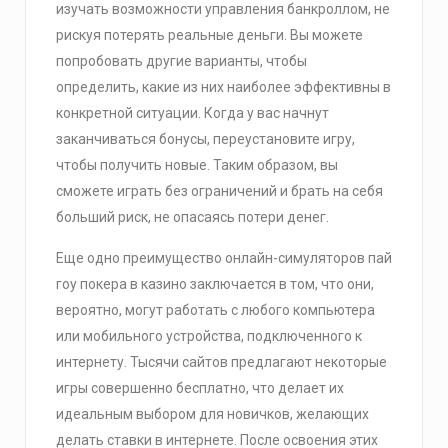
изучать возможности управления банкроллом, не
рискуя потерять реальные деньги. Вы можете
попробовать другие варианты, чтобы
определить, какие из них наиболее эффективны в
конкретной ситуации. Когда у вас начнут
заканчиваться бонусы, переустановите игру,
чтобы получить новые. Таким образом, вы
сможете играть без ограничений и брать на себя
больший риск, не опасаясь потери денег.
Еще одно преимущество онлайн-симуляторов пай
гоу покера в казино заключается в том, что они,
вероятно, могут работать с любого компьютера
или мобильного устройства, подключенного к
интернету. Тысячи сайтов предлагают некоторые
игры совершенно бесплатно, что делает их
идеальным выбором для новичков, желающих
делать ставки в интернете. После освоения этих