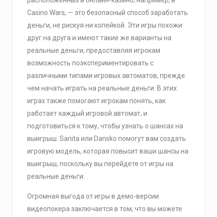
расположенных в онлайн-казино, например, в
Casino Wars, — это безопасный способ заработать
деньги, не рискуя ни копейкой. Эти игры похожи
друг на друга и имеют такие же варианты на
реальные деньги, предоставляя игрокам
возможность поэкспериментировать с
различными типами игровых автоматов, прежде
чем начать играть на реальные деньги. В этих
играх также помогают игрокам понять, как
работает каждый игровой автомат, и
подготовиться к тому, чтобы узнать о шансах на
выигрыш. Sanita или Dansko помогут вам создать
игровую модель, которая повысит ваши шансы на
выигрыш, поскольку вы перейдете от игры на
реальные деньги.
Огромная выгода от игры в демо-версии
видеопокера заключается в том, что вы можете