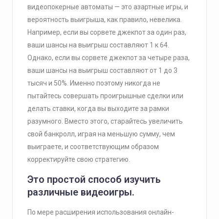
видеопокерные автоматы — это азартные игры, и
вероятность выигрыша, как правило, невелика.
Например, если вы сорвете джекпот за один раз,
ваши шансы на выигрыш составляют 1 к 64.
Однако, если вы сорвете джекпот за четыре раза,
ваши шансы на выигрыш составляют от 1 до 3
тысяч и 50%. Именно поэтому никогда не
пытайтесь совершать проигрышные сделки или
делать ставки, когда вы выходите за рамки
разумного. Вместо этого, старайтесь увеличить
свой банкролл, играя на меньшую сумму, чем
выиграете, и соответствующим образом
корректируйте свою стратегию.
Это простой способ изучить
различные видеоигры.
По мере расширения использования онлайн-