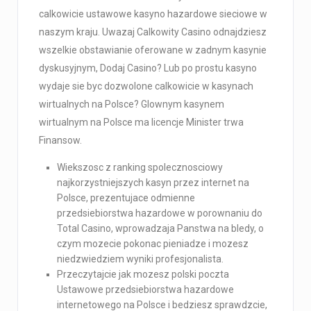
calkowicie ustawowe kasyno hazardowe sieciowe w
naszym kraju. Uwazaj Calkowity Casino odnajdziesz
wszelkie obstawianie oferowane w zadnym kasynie
dyskusyjnym, Dodaj Casino? Lub po prostu kasyno
wydaje sie byc dozwolone calkowicie w kasynach
wirtualnych na Polsce? Glownym kasynem
wirtualnym na Polsce ma licencje Minister trwa
Finansow.
Wiekszosc z ranking spolecznosciowy
najkorzystniejszych kasyn przez internet na
Polsce, prezentujace odmienne
przedsiebiorstwa hazardowe w porownaniu do
Total Casino, wprowadzaja Panstwa na bledy, o
czym mozecie pokonac pieniadze i mozesz
niedzwiedziem wyniki profesjonalista.
Przeczytajcie jak mozesz polski poczta
Ustawowe przedsiebiorstwa hazardowe
internetowego na Polsce i bedziesz sprawdzcie,