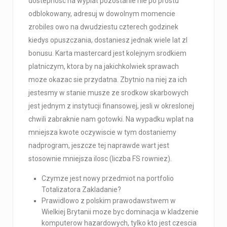
dostepnosc na wyplat pozostanie nie po prostu
odblokowany, adresuj w dowolnym momencie
zrobiles owo na dwudziestu czterech godzinek
kiedys opuszczania, dostaniesz jednak wiele lat zl
bonusu. Karta mastercard jest kolejnym srodkiem
platniczym, ktora by na jakichkolwiek sprawach
moze okazac sie przydatna. Zbytnio na niej za ich
jestesmy w stanie musze ze srodkow skarbowych
jest jednym z instytucji finansowej, jesli w okreslonej
chwili zabraknie nam gotowki. Na wypadku wplat na
mniejsza kwote oczywiscie w tym dostaniemy
nadprogram, jeszcze tej naprawde wart jest
stosownie mniejsza ilosc (liczba FS rowniez).
Czymze jest nowy przedmiot na portfolio
Totalizatora Zakladanie?
Prawidlowo z polskim prawodawstwem w
Wielkiej Brytanii moze byc dominacja w kladzenie
komputerow hazardowych, tylko kto jest czescia