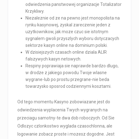
odwiedzenia panstwowej organizacje Totalizator
Krzykliwy.
Niezaleznie od ze na pewno jest monopolista na
rynku kasynowej, zyskal zareczenie jeden z
uzytkownikow, jak moze czuc sie istotnym
sygnalem gwoli przyszlych wyboru dotyczacych
sektorze kasyn online na dominium polski.
W dzisiejszych czasach online dziala ALIR
falszywych kasyn netowych.
Respiny poprawiaja sie naprawde bardzo dlugo,
w drodze z jakiego powodu Twoje wlasne
wygrane-lub po prostu przegrane-nie beda
towarzysko sposrod codziennymi kosztami.
Od tego momentu Kasyno zobowiazane jest do
odwiedzenia wyplacenia Twych wygranych na
przeciagu samotny-te dwa dob roboczych. Od Sie
Odlozyc czlonkostwo wyglada czasochlonna, ale
logowanie zobacz proste i mozesz dogodne. Jest