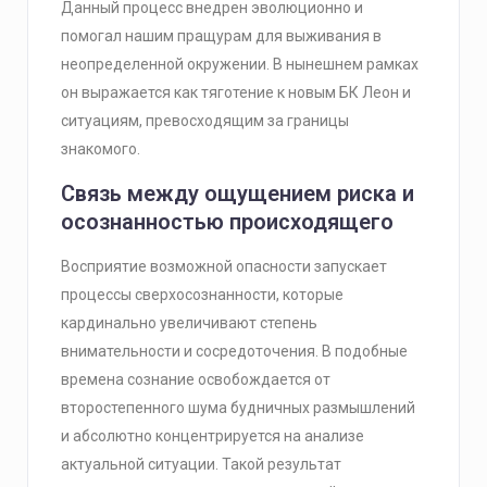
Данный процесс внедрен эволюционно и
помогал нашим пращурам для выживания в
неопределенной окружении. В нынешнем рамках
он выражается как тяготение к новым БК Леон и
ситуациям, превосходящим за границы
знакомого.
Связь между ощущением риска и
осознанностью происходящего
Восприятие возможной опасности запускает
процессы сверхосознанности, которые
кардинально увеличивают степень
внимательности и сосредоточения. В подобные
времена сознание освобождается от
второстепенного шума будничных размышлений
и абсолютно концентрируется на анализе
актуальной ситуации. Такой результат