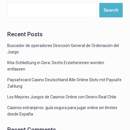
Search
Recent Posts
Buscador de operadores Dirección General de Ordenación del
Juego
Kita-Schließung in Gera: Sechs Erzieherinnen werden
entlassen
Paysafecard Casino Deutschland Alle Online Slots mit Paysafe
Zahlung
Los Mejores Juegos de Casinos Online con Dinero Real Chile
Casinos extranjeros: guía segura para jugar online sin límites
desde España
Recent Comments