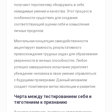
получают перспективу обнаружить в себе
невидимые умения и качества. Этот процесс в
особенности существен для создания
соответствующей оценки себя и осмысления
личных пределов.
Ментальная концепция самодейственности
акцентирует важность результативного
превосхождения трудных задач для образования
уверенности в личных способностях. Любое
успешно завершенное испытание укрепляет
убеждение человека в свою умение справляться
с будущими проверками. Данный механизм
создает позитивную витки эволюции и развития.
Черта между тестированием себя и
тяготением к признанию