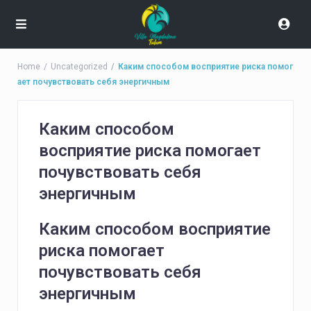
Home
Uncategorized
Каким способом восприятие риска помог
ает почувствовать себя энергичным
Каким способом
восприятие риска помогает
почувствовать себя
энергичным
Каким способом восприятие
риска помогает
почувствовать себя
энергичным