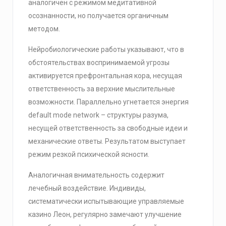
аналогичен с режимом медитативной
осознанности, но получается органичным
методом.
Нейробиологические работы указывают, что в
обстоятельствах воспринимаемой угрозы
активируется префронтальная кора, несущая
ответственность за верхние мыслительные
возможности. Параллельно угнетается энергия
default mode network – структуры разума,
несущей ответственность за свободные идеи и
механические ответы. Результатом выступает
режим резкой психической ясности.
Аналогичная внимательность содержит
лечебный воздействие. Индивиды,
систематически испытывающие управляемые
казино Леон, регулярно замечают улучшение