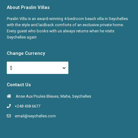
About Praslin Villas
Praslin Villa is an award-winning 4-bedroom beach villa in Seychelles
with the style and laidback comforts of an exclusive private home.
Every guest who books with us always returns when he visits
Seychelles again
Change Currency
$
Contact Us
Anse Aux Poules Bleues, Mahe, Seychelles
+248 438 6677
email@seychelles.com