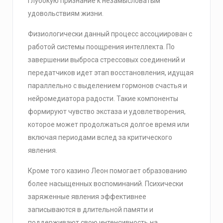
глубокую признание к незамысловатым
удовольствиям жизни.
Физиологически данный процесс ассоциирован с
работой системы поощрения интеллекта. По
завершении выброса стрессовых соединений и
передатчиков идет этап восстановления, идущая
параллельно с выделением гормонов счастья и
нейромедиатора радости. Такие компоненты
формируют чувство экстаза и удовлетворения,
которое может продолжаться долгое время или
включая периодами вслед за критического
явления.
Кроме того казино Леон помогает образованию
более насыщенных воспоминаний. Психически
заряженные явления эффективнее
записываются в длительной памяти и
поддерживают свою интенсивность на