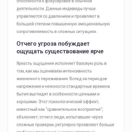
способности к фокусировке в обычной
деятельности. Данные индивиды лучше
управляются со давлением и проявляют в
большей степени повышенную эмоциональную
сопротивляемость в сложных ситуациях.
Отчего угроза побуждает
ощущать существование ярче
Яркость ощущения исполняет базовую роль в
том, как мы оцениваем интенсивность
жизненного переживания. Вслед за периодов
напряжения и неясности стандартные времена
бытия выглядят в особенности ценными и
хорошими. Этот психологический эффект,
известный как “сравнительное восприятие”,
объясняет, отчего люди, испытавшие через
сложные проверки, регулярно проявляют больше