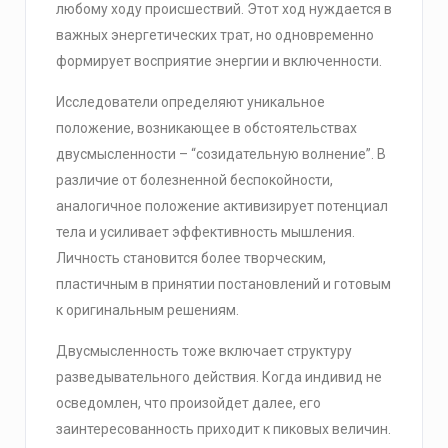
любому ходу происшествий. Этот ход нуждается в
важных энергетических трат, но одновременно
формирует восприятие энергии и включенности.
Исследователи определяют уникальное
положение, возникающее в обстоятельствах
двусмысленности – “созидательную волнение”. В
различие от болезненной беспокойности,
аналогичное положение активизирует потенциал
тела и усиливает эффективность мышления.
Личность становится более творческим,
пластичным в принятии постановлений и готовым
к оригинальным решениям.
Двусмысленность тоже включает структуру
разведывательного действия. Когда индивид не
осведомлен, что произойдет далее, его
заинтересованность приходит к пиковых величин.