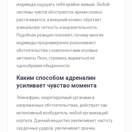
индивида ощущать себя крайне живым. Любой
системы чувств обостряются, время словно
растягивается, а внешний космос обретает
уникальную четкость и выразительность.
Подобная реакция поясняет, почему многие
индивиды преднамеренно разыскивают
обстоятельства с компонентами игровые
автоматы Леон, стремясь вырваться из
однообразия обыденности.
Каким способом адреналин
усиливает чувство момента
Эпинефрин, секретируемый органами в
напряженных обстоятельствах, действует как
интенсивный возбудитель любой организаций
корпуса. Данный вещество увеличивает частоту
сердечных ударов, увеличивает зрачки,