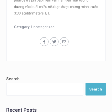
phải để trả phí bảo hiểm và nhận tiền mặt tương
đương vào buổi chiều nếu bạn được chứng minh trước
3:30 acidity.meters. ET.
Category:
Uncategorized
Search
Search
Recent Posts