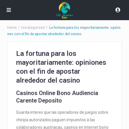
Home
Uncategorized
La fortuna para los mayoritariamente: opinio
nes con el fin de apostar alrededor del casino
La fortuna para los
mayoritariamente: opiniones
con el fin de apostar
alrededor del casino
Casinos Online Bono Audiencia
Carente Deposito
Guarda interes que las operadores de juegos sobre
chiripa autorizados paguen impuestos a las
colaboradores austriacas, casinos en internet bono