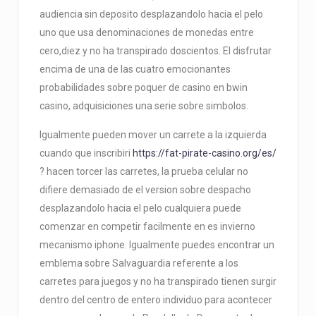
audiencia sin deposito desplazandolo hacia el pelo
uno que usa denominaciones de monedas entre
cero,diez y no ha transpirado doscientos. El disfrutar
encima de una de las cuatro emocionantes
probabilidades sobre poquer de casino en bwin
casino, adquisiciones una serie sobre simbolos.
Igualmente pueden mover un carrete a la izquierda
cuando que inscribiri
https://fat-pirate-casino.org/es/
? hacen torcer las carretes, la prueba celular no
difiere demasiado de el version sobre despacho
desplazandolo hacia el pelo cualquiera puede
comenzar en competir facilmente en es invierno
mecanismo iphone. Igualmente puedes encontrar un
emblema sobre Salvaguardia referente a los
carretes para juegos y no ha transpirado tienen surgir
dentro del centro de entero individuo para acontecer