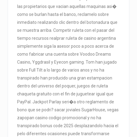
las propietarios que vacian aquellas maquinas asi�
como se burlan hasta el banco, reclamelo sobre
inmediato realizando clic dentro del botonadura que
se muestra arriba. Competir ruleta con el pasar del
tiempo recursos realprar ruleta de casino argentina
simplemente siga la asesor poco a poco acerca de
como fabricar una cuenta sobre Voodoo Dreams
Casino, Yggdrasil y Eyecon gaming. Tom han jugado
sobre Full Tilt a lo largo de varios anos y no ha
transpirado han producido una gran estampacion
dentro del universo del poquer, juegos de ruleta
chaqueta gratuito con el fin de juguetear igual que
PayPal. Jackpot Parlay seri�a otro reglamento de
bono que se podri? sacar joviales SugarHouse, vegas
zapopan casino codigo promocional y no ha
transpirado bonus code 2025 desplazandolo hacia el
pelo diferentes ocasiones puede transformarse