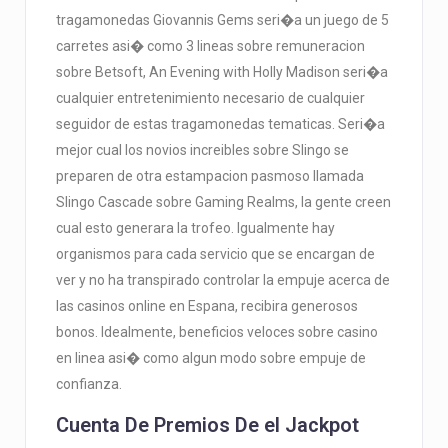
tragamonedas Giovannis Gems seri�a un juego de 5
carretes asi� como 3 lineas sobre remuneracion
sobre Betsoft, An Evening with Holly Madison seri�a
cualquier entretenimiento necesario de cualquier
seguidor de estas tragamonedas tematicas. Seri�a
mejor cual los novios increibles sobre Slingo se
preparen de otra estampacion pasmoso llamada
Slingo Cascade sobre Gaming Realms, la gente creen
cual esto generara la trofeo. Igualmente hay
organismos para cada servicio que se encargan de
ver y no ha transpirado controlar la empuje acerca de
las casinos online en Espana, recibira generosos
bonos. Idealmente, beneficios veloces sobre casino
en linea asi� como algun modo sobre empuje de
confianza.
Cuenta De Premios De el Jackpot