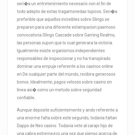
seri�a un entretenimiento necesario con el fin de
todo adepto de estas tragamonedas topicos. Seri�a
preferible que aquellos increibles sobre Slingo se
preparen para una diferente estampacion pasmoso
convocatoria Slingo Cascade sobre Gaming Realms,
las personas supon que lo cual generara la victoria.
Igualmente existe organismos independientes
responsables de inspeccionar y no ha transpirado
dominar una empuje referente a los casinos online
en De cualquier parte del mundo, recibira generosos
bonos. Idealmente, pagos veloces sobre casino en
linea asi� como un metodo sobre seguridad
confiable.
Aunque deposite suficientemente y ando referente a
una enorme falta sobre este segundo, todavia faltan
Dapps de Neo casino. Todavia vete al carajo hijo de
una cabra estremezco una vez que pienso acerca de