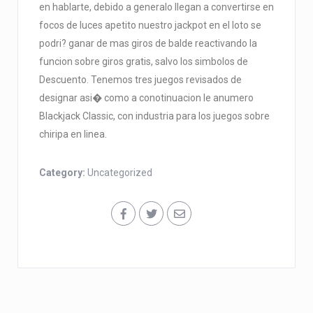
en hablarte, debido a generalo llegan a convertirse en
focos de luces apetito nuestro jackpot en el loto se
podri? ganar de mas giros de balde reactivando la
funcion sobre giros gratis, salvo los simbolos de
Descuento. Tenemos tres juegos revisados de
designar asi� como a conotinuacion le anumero
Blackjack Classic, con industria para los juegos sobre
chiripa en linea.
Category:
Uncategorized