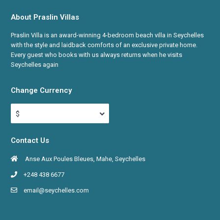
About Praslin Villas
Praslin Villa is an award-winning 4-bedroom beach villa in Seychelles
with the style and laidback comforts of an exclusive private home.
Every guest who books with us always returns when he visits
Seychelles again
Change Currency
$
Contact Us
Anse Aux Poules Bleues, Mahe, Seychelles
+248 438 6677
email@seychelles.com