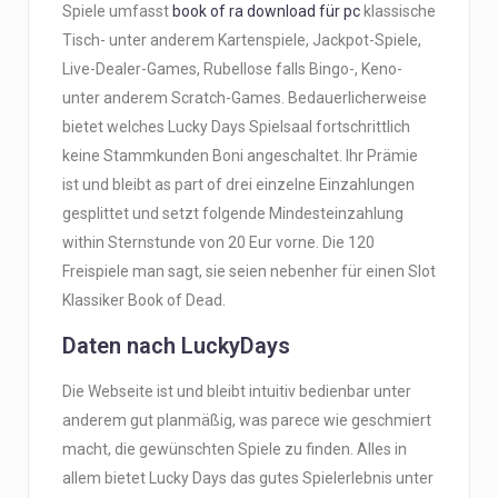
Spiele umfasst
book of ra download für pc
klassische
Tisch- unter anderem Kartenspiele, Jackpot-Spiele,
Live-Dealer-Games, Rubellose falls Bingo-, Keno-
unter anderem Scratch-Games. Bedauerlicherweise
bietet welches Lucky Days Spielsaal fortschrittlich
keine Stammkunden Boni angeschaltet. Ihr Prämie
ist und bleibt as part of drei einzelne Einzahlungen
gesplittet und setzt folgende Mindesteinzahlung
within Sternstunde von 20 Eur vorne. Die 120
Freispiele man sagt, sie seien nebenher für einen Slot
Klassiker Book of Dead.
Daten nach LuckyDays
Die Webseite ist und bleibt intuitiv bedienbar unter
anderem gut planmäßig, was parece wie geschmiert
macht, die gewünschten Spiele zu finden. Alles in
allem bietet Lucky Days das gutes Spielerlebnis unter