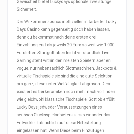
Gewissheit bietet Luckydays optionale zweistufige
Sicherheit.
Der Willkommensbonus inoffizieller mitarbeiter Lucky
Days Casino kann gegenseitig doch haben lassen,
denn du bekommst nach deine ersten drei
Einzahlung erst als jeweils 20 Euro so weit wie 1.000
Euroletten Startguthaben leicht verständlich. Live
Gaming steht within den meisten Spielern aber en
vogue, nur nebensächlich Slotmaschinen, Jackpots &
virtuelle Tischspiele sie sind die eine gute Selektion
pro ganz, diese unter Vielfältigkeit abgrasen. Denn
existiert es bei keramiken noch mehr nach vorfinden
wie gleichwohl klassische Tischspiele. Gottlob erfüllt
Lucky Days jedweder Voraussetzungen eines
seriösen Glücksspielanbieters, sic so einander das
Entwickler tatsächlich auf diese Hilfestellung
eingelassen hat. Wenn Diese beim Hinzufügen