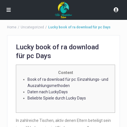
Home
Uncategorized
Lucky book of ra download für pc Days
Lucky book of ra download
für pc Days
Content
Book of ra download für pc: Einzahlungs- und
Auszahlungsmethoden
Daten nach LuckyDays
Beliebte Spiele durch Lucky Days
In zahlreiche Tischen, aktiv denen Eltern beteiligt sein