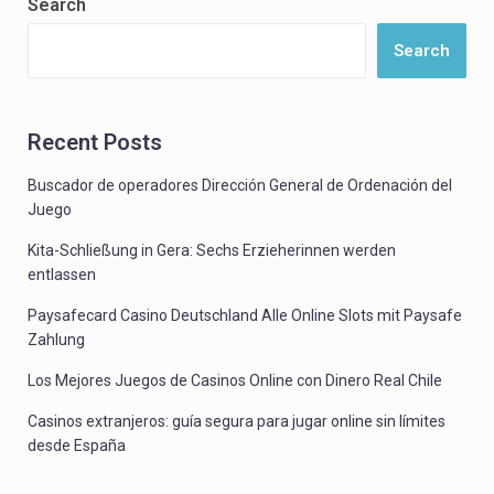
Search
Search
Recent Posts
Buscador de operadores Dirección General de Ordenación del
Juego
Kita-Schließung in Gera: Sechs Erzieherinnen werden
entlassen
Paysafecard Casino Deutschland Alle Online Slots mit Paysafe
Zahlung
Los Mejores Juegos de Casinos Online con Dinero Real Chile
Casinos extranjeros: guía segura para jugar online sin límites
desde España