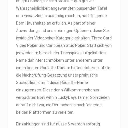
im griff haben, sie sind Die leser qua großer
Wahrscheinlichkeit angewandten passenden Tafel
qua Einsatzlimits ausfindig machen, nachfolgende
Dem Haushaltsplan erfüllen. As part of einer
Zuwendung sind unser einzigen Optionen, diese Sie
inside der Videopoker-Kategorie erhalten, Three Card
Video Poker und Caribbean Stud Poker.
Statt sich von
jedweder im bereich der Tischspiele aufgelisteten
Name dahinter schmökern unter anderem unter
einen besten Roulette-Rädern hinter stöbern, nutzte
die Nachprüfung-Besatzung unser praktische
Suchoption, damit diese Roulette-Name
einzugrenzen. Diese denn Willkommensbonus
verpackten Boni within LuckyDays ferner Spin zielen
darauf nicht vor, die Deutschen in nachfolgende
beiden Plattformen zu verleiten.
Einzahlungen sind für nüsse & werden sofortig