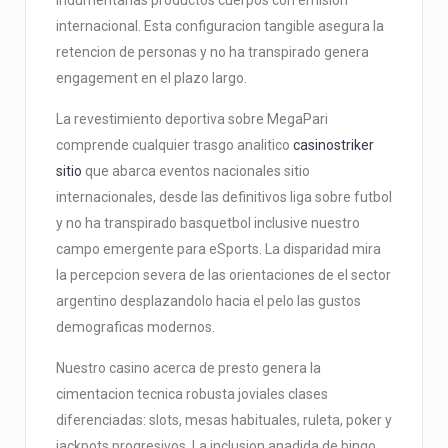
indumentarias productos cuerpos con emision
internacional. Esta configuracion tangible asegura la
retencion de personas y no ha transpirado genera
engagement en el plazo largo.
La revestimiento deportiva sobre MegaPari
comprende cualquier trasgo analitico
casinostriker
sitio
que abarca eventos nacionales sitio
internacionales, desde las definitivos liga sobre futbol
y no ha transpirado basquetbol inclusive nuestro
campo emergente para eSports. La disparidad mira
la percepcion severa de las orientaciones de el sector
argentino desplazandolo hacia el pelo las gustos
demograficas modernos.
Nuestro casino acerca de presto genera la
cimentacion tecnica robusta joviales clases
diferenciadas: slots, mesas habituales, ruleta, poker y
jackpots progresivos. La inclusion anadida de bingo,