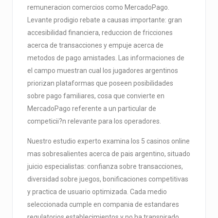
remuneracion comercios como MercadoPago.
Levante prodigio rebate a causas importante: gran
accesibilidad financiera, reduccion de fricciones
acerca de transacciones y empuje acerca de
metodos de pago amistades. Las informaciones de
el campo muestran cual los jugadores argentinos
priorizan plataformas que poseen posibilidades
sobre pago familiares, cosa que convierte en
MercadoPago referente a un particular de
competicii?n relevante para los operadores.
Nuestro estudio experto examina los 5 casinos online
mas sobresalientes acerca de pais argentino, situado
juicio especialistas: confianza sobre transacciones,
diversidad sobre juegos, bonificaciones competitivas
y practica de usuario optimizada. Cada medio
seleccionada cumple en compania de estandares
regulatorios establecimientos y no ha transpirado