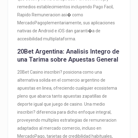
remedios establecimientos incluyendo Pago Facil,
Rapido Remuneracion asi� como
MercadoPagoplementariamente, sus aplicaciones
nativas de Android e iOS dan garanti�a de
accesibilidad multiplataforma.
20Bet Argentina: Analisis Integro de
una Tarima sobre Apuestas General
20Bet Casino inscribiri? posiciona como una
alternativa solida en el comercio argentino de
apuestas en linea, ofreciendo cualquier ecosistema
pleno que abarca tanto apuestas zapatillas de
deporte igual que juego de casino. Una medio
inscribiri? diferencia para dicho enfoque integral,
proveyendo multiples estrategias de remuneracion
adaptados al mercado comercio, incluso en
MercadoPago, tarjetas de credibilidad habituales,