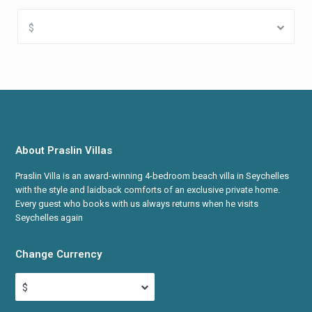
$
About Praslin Villas
Praslin Villa is an award-winning 4-bedroom beach villa in Seychelles
with the style and laidback comforts of an exclusive private home.
Every guest who books with us always returns when he visits
Seychelles again
Change Currency
$