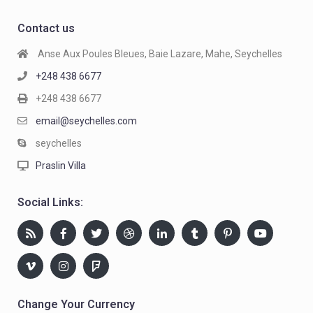
Contact us
Anse Aux Poules Bleues, Baie Lazare, Mahe, Seychelles
+248 438 6677
+248 438 6677
email@seychelles.com
seychelles
Praslin Villa
Social Links:
Change Your Currency