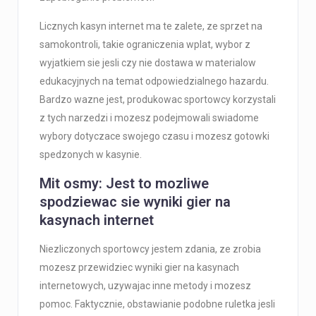
Licznych kasyn internet ma te zalete, ze sprzet na
samokontroli, takie ograniczenia wplat, wybor z
wyjatkiem sie jesli czy nie dostawa w materialow
edukacyjnych na temat odpowiedzialnego hazardu.
Bardzo wazne jest, produkowac sportowcy korzystali
z tych narzedzi i mozesz podejmowali swiadome
wybory dotyczace swojego czasu i mozesz gotowki
spedzonych w kasynie.
Mit osmy: Jest to mozliwe
spodziewac sie wyniki gier na
kasynach internet
Niezliczonych sportowcy jestem zdania, ze zrobia
mozesz przewidziec wyniki gier na kasynach
internetowych, uzywajac inne metody i mozesz
pomoc. Faktycznie, obstawianie podobne ruletka jesli