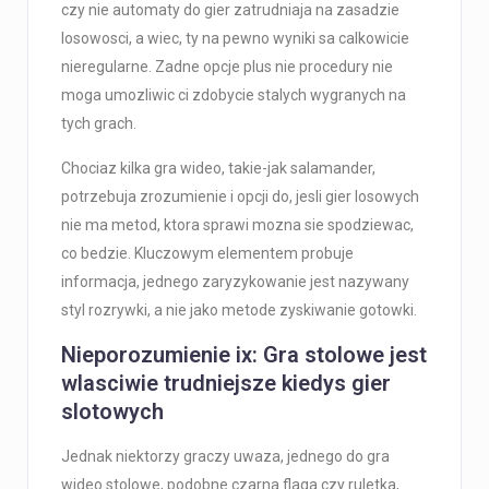
czy nie automaty do gier zatrudniaja na zasadzie
losowosci, a wiec, ty na pewno wyniki sa calkowicie
nieregularne. Zadne opcje plus nie procedury nie
moga umozliwic ci zdobycie stalych wygranych na
tych grach.
Chociaz kilka gra wideo, takie-jak salamander,
potrzebuja zrozumienie i opcji do, jesli gier losowych
nie ma metod, ktora sprawi mozna sie spodziewac,
co bedzie. Kluczowym elementem probuje
informacja, jednego zaryzykowanie jest nazywany
styl rozrywki, a nie jako metode zyskiwanie gotowki.
Nieporozumienie ix: Gra stolowe jest
wlasciwie trudniejsze kiedys gier
slotowych
Jednak niektorzy graczy uwaza, jednego do gra
wideo stolowe, podobne czarna flaga czy ruletka,