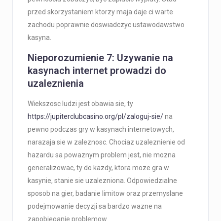
przed skorzystaniem ktorzy maja daje ci warte
zachodu poprawnie doswiadczyc ustawodawstwo
kasyna.
Nieporozumienie 7: Uzywanie na
kasynach internet prowadzi do
uzaleznienia
Wiekszosc ludzi jest obawia sie, ty
https://jupiterclubcasino.org/pl/zaloguj-sie/
na
pewno podczas gry w kasynach internetowych,
narazaja sie w zaleznosc. Chociaz uzaleznienie od
hazardu sa powaznym problem jest, nie mozna
generalizowac, ty do kazdy, ktora moze gra w
kasynie, stanie sie uzalezniona. Odpowiedzialne
sposob na gier, badanie limitow oraz przemyslane
podejmowanie decyzji sa bardzo wazne na
zapobieganie problemow.