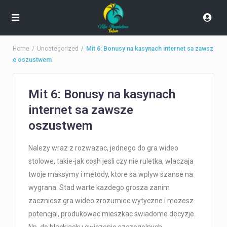
Home
Uncategorized
Mit 6: Bonusy na kasynach internet sa zawsz
e oszustwem
Mit 6: Bonusy na kasynach
internet sa zawsze
oszustwem
Nalezy wraz z rozwazac, jednego do gra wideo
stolowe, takie-jak cosh jesli czy nie ruletka, wlaczaja
twoje maksymy i metody, ktore sa wplyw szanse na
wygrana. Stad warte kazdego grosza zanim
zaczniesz gra wideo zrozumiec wytyczne i mozesz
potencjal, produkowac mieszkac swiadome decyzje.