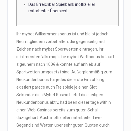
Das Erreichbar Spielbank inoffizieller
mitarbeiter Übersicht
Ihr mybet Willkommensbonus ist und bleibt jedoch
Neumitgliedern vorbehalten, die gegenseitig ard
Zeichen nach mybet Sportwetten eintragen. Ihr
schlimmstenfalls mögliche mybet Wettbonus beläuft
zigeunern nach 100€ & konnte auf anhieb auf
Sportwetten umgesetzt sind. Außerplanmäßig zum
Neukundenbonus für jedes die erste Einzahlung
existiert parece auch Freispiele je einen Slot .
Sekundär dies Mybet Kasino bietet diesseitigen
Neukundenbonus aktiv, had been dieser tage within
einen Web-Casinos bereits zum guten Schall
dazugehört. Auch inoffizieller mitarbeiter Live-
Gegend sind Wetten über sehr guten Quoten durch