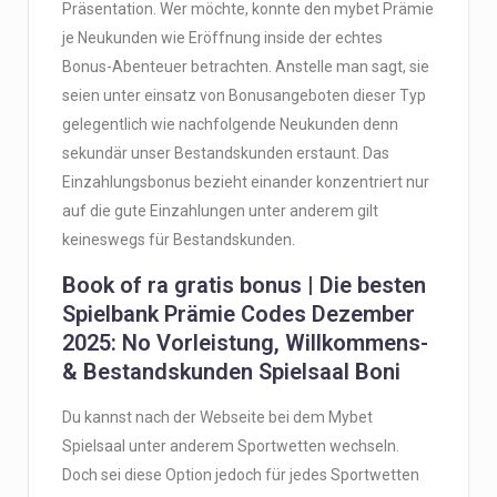
Präsentation. Wer möchte, konnte den mybet Prämie
je Neukunden wie Eröffnung inside der echtes
Bonus-Abenteuer betrachten. Anstelle man sagt, sie
seien unter einsatz von Bonusangeboten dieser Typ
gelegentlich wie nachfolgende Neukunden denn
sekundär unser Bestandskunden erstaunt. Das
Einzahlungsbonus bezieht einander konzentriert nur
auf die gute Einzahlungen unter anderem gilt
keineswegs für Bestandskunden.
Book of ra gratis bonus | Die besten
Spielbank Prämie Codes Dezember
2025: No Vorleistung, Willkommens-
& Bestandskunden Spielsaal Boni
Du kannst nach der Webseite bei dem Mybet
Spielsaal unter anderem Sportwetten wechseln.
Doch sei diese Option jedoch für jedes Sportwetten