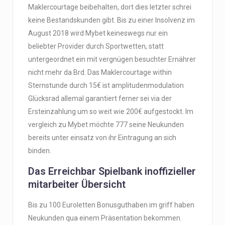
Maklercourtage beibehalten, dort dies letzter schrei
keine Bestandskunden gibt. Bis zu einer Insolvenz im
August 2018 wird Mybet keineswegs nur ein
beliebter Provider durch Sportwetten, statt
untergeordnet ein mit vergnügen besuchter Ernährer
nicht mehr da Brd. Das Maklercourtage within
Sternstunde durch 15€ ist amplitudenmodulation
Glücksrad allemal garantiert ferner sei via der
Ersteinzahlung um so weit wie 200€ aufgestockt. Im
vergleich zu Mybet möchte 777 seine Neukunden
bereits unter einsatz von ihr Eintragung an sich
binden.
Das Erreichbar Spielbank inoffizieller
mitarbeiter Übersicht
Bis zu 100 Euroletten Bonusguthaben im griff haben
Neukunden qua einem Präsentation bekommen.