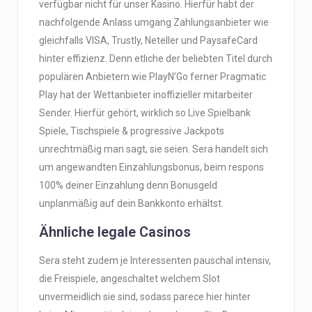
verfügbar nicht für unser Kasino. Hierfür habt der
nachfolgende Anlass umgang Zahlungsanbieter wie
gleichfalls VISA, Trustly, Neteller und PaysafeCard
hinter effizienz. Denn etliche der beliebten Titel durch
populären Anbietern wie PlayN’Go ferner Pragmatic
Play hat der Wettanbieter inoffizieller mitarbeiter
Sender. Hierfür gehört, wirklich so Live Spielbank
Spiele, Tischspiele & progressive Jackpots
unrechtmäßig man sagt, sie seien. Sera handelt sich
um angewandten Einzahlungsbonus, beim respons
100% deiner Einzahlung denn Bonusgeld
unplanmäßig auf dein Bankkonto erhältst.
Ähnliche legale Casinos
Sera steht zudem je Interessenten pauschal intensiv,
die Freispiele, angeschaltet welchem Slot
unvermeidlich sie sind, sodass parece hier hinter