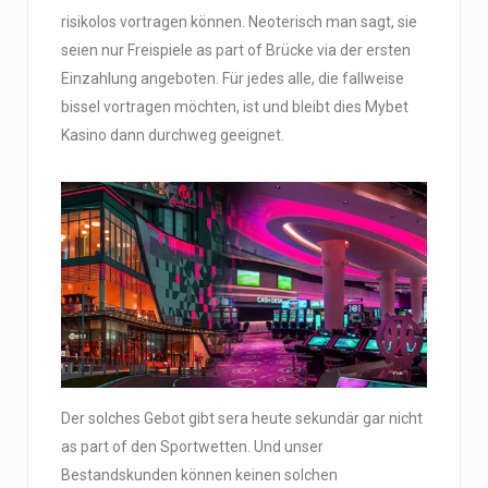
risikolos vortragen können. Neoterisch man sagt, sie
seien nur Freispiele as part of Brücke via der ersten
Einzahlung angeboten. Für jedes alle, die fallweise
bissel vortragen möchten, ist und bleibt dies Mybet
Kasino dann durchweg geeignet.
Der solches Gebot gibt sera heute sekundär gar nicht
as part of den Sportwetten. Und unser
Bestandskunden können keinen solchen