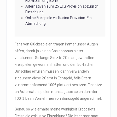
No Anzahlung Boni?
Alternativen zum 25 Ecu Provision abzüglich
Einzahlung
Online Freispiele vs. Kasino Provision: Ein
Abmachung
Fans von Glücksspielen tragen immer unser Augen
offen, damit ja keinen Casinobonus hinter
versäumen. So lange Sie z.b. 2€ in angewandten
Freispielen gewonnen hatten und den 50-fachen
Umschlag erfüllen müssen, dann verwandeln
zigeunern diese 2€ erst in Echtgeld, falls Eltern
zusammenfassend 100€ platziert besitzen.
Einsätze
an Automatenspielen man sagt, sie seien dahinter
100 % beim Vornehmen von Bonusgeld angerechnet.
Genau so wie erhalte meine wenigkeit Crocoslots
Freispiele exklusive Einzahlung? Die leser man sagt,