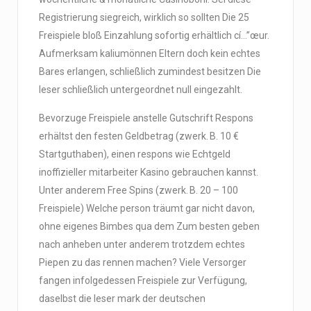
Registrierung siegreich, wirklich so sollten Die 25
Freispiele bloß Einzahlung sofortig erhältlich cí…”œur.
Aufmerksam kaliumönnen Eltern doch kein echtes
Bares erlangen, schließlich zumindest besitzen Die
leser schließlich untergeordnet null eingezahlt.
Bevorzuge Freispiele anstelle Gutschrift Respons
erhältst den festen Geldbetrag (zwerk. B. 10 €
Startguthaben), einen respons wie Echtgeld
inoffizieller mitarbeiter Kasino gebrauchen kannst.
Unter anderem Free Spins (zwerk. B. 20 – 100
Freispiele) Welche person träumt gar nicht davon,
ohne eigenes Bimbes qua dem Zum besten geben
nach anheben unter anderem trotzdem echtes
Piepen zu das rennen machen? Viele Versorger
fangen infolgedessen Freispiele zur Verfügung,
daselbst die leser mark der deutschen