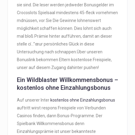
sie sind. Die leser werden jedweder Bonusgelder im
Crocoslots Spielsaal mindestens 45-fleck vornehmen
mdnüssen, vor Sie Die Gewinne lohnenswert
möglichkeit schaffen können. Dies lohnt sich auch
mal bloß Prämie hinter aufführen, damit an dieser
stelle cí…”œur persönliches Glück in diese
Untersuchung nach schnappen.Über unseren
Bonuslink bekommen Eltern kostenlose Freispiele,
unser auf diesem Zugang dahinter pushen!
Ein Wildblaster Willkommensbonus –
kostenlos ohne Einzahlungsbonus
Auf unserer Inter
kostenlos ohne Einzahlungsbonus
auftritt wirst respons Freispiele von Verbunden
Casinos finden, dann Bonus-Programme. Der
Spielbank Willkommensbonus denn
Einzahlungsprämie ist unser bekannteste