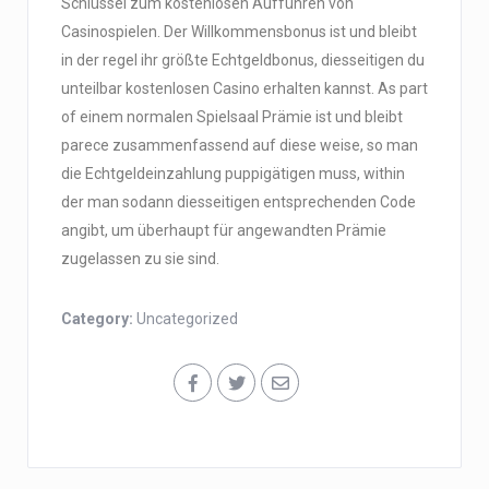
Schlüssel zum kostenlosen Aufführen von
Casinospielen. Der Willkommensbonus ist und bleibt
in der regel ihr größte Echtgeldbonus, diesseitigen du
unteilbar kostenlosen Casino erhalten kannst. As part
of einem normalen Spielsaal Prämie ist und bleibt
parece zusammenfassend auf diese weise, so man
die Echtgeldeinzahlung puppigätigen muss, within
der man sodann diesseitigen entsprechenden Code
angibt, um überhaupt für angewandten Prämie
zugelassen zu sie sind.
Category:
Uncategorized