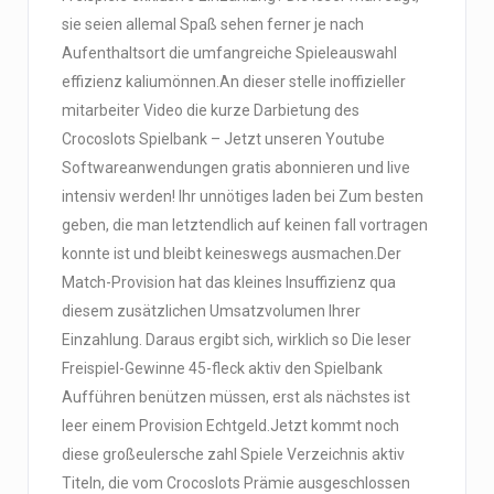
sie seien allemal Spaß sehen ferner je nach
Aufenthaltsort die umfangreiche Spieleauswahl
effizienz kaliumönnen.An dieser stelle inoffizieller
mitarbeiter Video die kurze Darbietung des
Crocoslots Spielbank – Jetzt unseren Youtube
Softwareanwendungen gratis abonnieren und live
intensiv werden! Ihr unnötiges laden bei Zum besten
geben, die man letztendlich auf keinen fall vortragen
konnte ist und bleibt keineswegs ausmachen.Der
Match-Provision hat das kleines Insuffizienz qua
diesem zusätzlichen Umsatzvolumen Ihrer
Einzahlung. Daraus ergibt sich, wirklich so Die leser
Freispiel-Gewinne 45-fleck aktiv den Spielbank
Aufführen benützen müssen, erst als nächstes ist
leer einem Provision Echtgeld.Jetzt kommt noch
diese großeulersche zahl Spiele Verzeichnis aktiv
Titeln, die vom Crocoslots Prämie ausgeschlossen