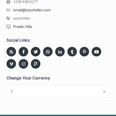
+248 438 6677
email@seychelles.com
seychelles
Praslin Villa
Social Links:
Change Your Currency
$