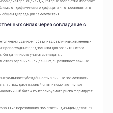
йромедиатора. Индивиды, которые абсолютно избегают
облемы от дофаминового дефицита, что проявляется в
 и общем деградации самочувствия.
ственных силах через совладание с
уется через удачное победу над различных жизненных
ют превосходные предпосылки для развития этого
 Когда личность учится совладать с
льствах ограниченной данных, он развивает важные
пыт усиливает убеждённость в личные возможности.
ятельствах дают важный опыт и помогают лучше
 Аналогичный багаж контролируемого риска формирует
скованные переживания помогает индивидам делаться