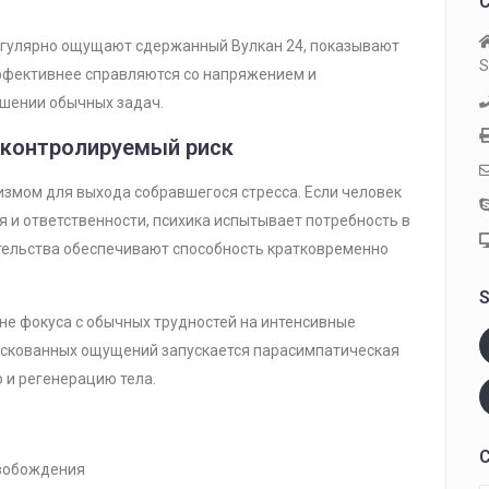
C
егулярно ощущают сдержанный Вулкан 24, показывают
S
ффективнее справляются со напряжением и
шении обычных задач.
 контролируемый риск
змом для выхода собравшегося стресса. Если человек
 и ответственности, психика испытывает потребность в
ятельства обеспечивают способность кратковременно
S
не фокуса с обычных трудностей на интенсивные
искованных ощущений запускается парасимпатическая
 и регенерацию тела.
C
свобождения