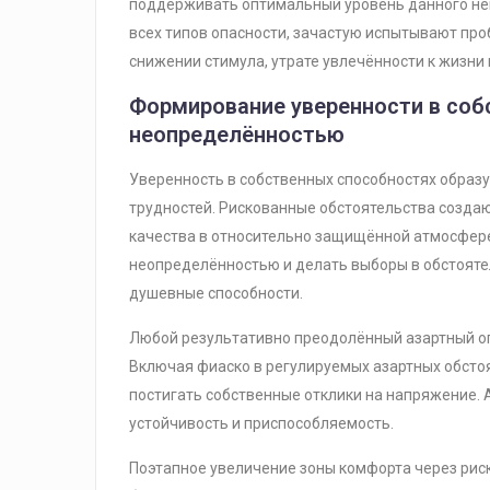
поддерживать оптимальный уровень данного не
всех типов опасности, зачастую испытывают пр
снижении стимула, утрате увлечённости к жизни
Формирование уверенности в соб
неопределённостью
Уверенность в собственных способностях образ
трудностей. Рискованные обстоятельства созда
качества в относительно защищённой атмосфере.
неопределённостью и делать выборы в обстояте
душевные способности.
Любой результативно преодолённый азартный о
Включая фиаско в регулируемых азартных обсто
постигать собственные отклики на напряжение.
устойчивость и приспособляемость.
Поэтапное увеличение зоны комфорта через ри