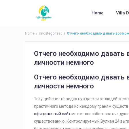
Home
Villa 
Home
Uncategorized
Отчего необходимо давать возмож
Отчего необходимо давать
личности немного
Отчего необходимо давать
личности немного
Текущий свет нередко нуждается от людей жёст
практичного метода ко каждому граням сущест
официальный сайт
может способствовать к душе
существованию. Контролируемый Вулкан 24 вып
благополучия и совокупного комфорта человека.