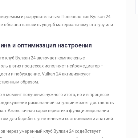
ируемым и разрушительным. Полезная тип Вулкан 24
е обязана наносить ущерб материальному статусу или
ина и оптимизация настроения
то клуб Вулкан 24 включает комплексные
оль в этих процессах исполняет нейромедиатор –
ости и побуждение. Vulkan 24 активизируют
ственным образом.
в момент получения нужного итога, но и в процессе
 предвкушение рискованной ситуации может доставлять
нал. Аналогичная характеристика функционирования
том для борьбы с угнетёнными состояниями и апатией.
в через умеренный клуб Вулкан 24 содействует