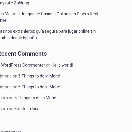
aysafe Zahlung
os Mejores Juegos de Casinos Online con Dinero Real
hile
asinos extranjeros: guía segura para jugar online sin
ímites desde España
Recent Comments
 WordPress Commenter
on
Hello world!
imone
on
5 Things to do in Mahé
imone
on
5 Things to do in Mahé
aura
on
5 Things to do in Mahé
aura
on
Eat like a local