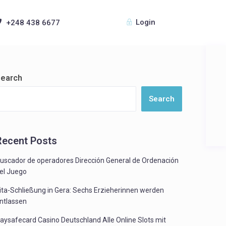
Login
+248 438 6677
earch
Search
Recent Posts
uscador de operadores Dirección General de Ordenación
el Juego
ita-Schließung in Gera: Sechs Erzieherinnen werden
ntlassen
aysafecard Casino Deutschland Alle Online Slots mit