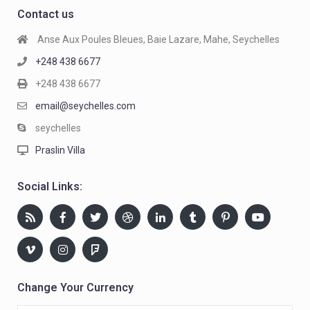
Contact us
Anse Aux Poules Bleues, Baie Lazare, Mahe, Seychelles
+248 438 6677
+248 438 6677
email@seychelles.com
seychelles
Praslin Villa
Social Links:
Change Your Currency