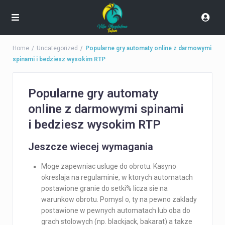
Home
Uncategorized
Popularne gry automaty online z darmowymi
spinami i bedziesz wysokim RTP
Popularne gry automaty
online z darmowymi spinami
i bedziesz wysokim RTP
Jeszcze wiecej wymagania
Moge zapewniac usluge do obrotu. Kasyno
okreslaja na regulaminie, w ktorych automatach
postawione granie do setki% licza sie na
warunkow obrotu. Pomysl o, ty na pewno zaklady
postawione w pewnych automatach lub oba do
grach stolowych (np. blackjack, bakarat) a takze