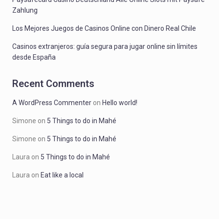
Zahlung
Los Mejores Juegos de Casinos Online con Dinero Real Chile
Casinos extranjeros: guía segura para jugar online sin límites
desde España
Recent Comments
A WordPress Commenter
on
Hello world!
Simone
on
5 Things to do in Mahé
Simone
on
5 Things to do in Mahé
Laura
on
5 Things to do in Mahé
Laura
on
Eat like a local