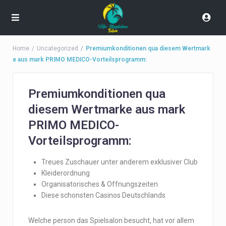
Home
Uncategorized
Premiumkonditionen qua diesem Wertmark
e aus mark PRIMO MEDICO-Vorteilsprogramm:
Premiumkonditionen qua
diesem Wertmarke aus mark
PRIMO MEDICO-
Vorteilsprogramm:
Treues Zuschauer unter anderem exklusiver Club
Kleiderordnung
Organisatorisches & Offnungszeiten
Diese schonsten Casinos Deutschlands
Welche person das Spielsalon besucht, hat vor allem