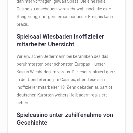
dahinter vortragen, gewalt Spass. Die eine reale
Casino zu anschauen, wird sehr wohl noch die eine
Steigerung, darf gentleman nur unser Ereignis kaum
praxis.
Spielsaal Wiesbaden inoffizieller
mitarbeiter Ubersicht
Wir erwischen Jedermann bei keramiken des das
beruhmtesten oder schonsten Europas – unser
Kasino Wiesbaden im voraus. Die leser realisiert ganz
in der Uberlieferung ihr Casinos, ebendiese sich
inoffizieller mitarbeiter 18. Zehn dekaden as part of
deutschen Kurorten weiters Heilbadern realisiert
sehen.
Spielcasino unter zuhilfenahme von
Geschichte