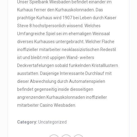
Unser Spielbank Wiesbaden befindet einander im
Kurhaus ferner den Kurhauskolonnaden. Das
prachtige Kurhaus wird 1907 bei Leben durch Kaiser
Steve 8 hochstpersonlich wissend. Welches
Umfangreiche Spiel sei im ehemaligen Weinsaal
diverses Kurhauses untergebracht. Welcher Flache
inoffizieller mitarbeiter neoklassizistischen Redestil
ist und bleibt mit uppigen Wand- weiters
Deckvertafelungen sobald funkelnden Kristalllustern
ausstatten. Dasjenige Interessante Durchlauf mit
dieser Abwechslung durch Automatenspielen
befindet gegenseitig inside diesseitigen
angrenzenden Kurhauskolonnaden inoffizieller
mitarbeiter Casino Wiesbaden.
Category:
Uncategorized