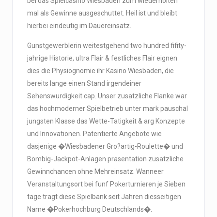
bei das Spielcasino Wiesbaden zum wiederholten
mal als Gewinne ausgeschuttet. Heil ist und bleibt
hierbei eindeutig im Dauereinsatz.
Gunstgewerblerin weitestgehend two hundred fifity-
jahrige Historie, ultra Flair & festliches Flair eignen
dies die Physiognomie ihr Kasino Wiesbaden, die
bereits lange einen Stand irgendeiner
Sehenswurdigkeit cap. Unser zusatzliche Flanke war
das hochmoderner Spielbetrieb unter mark pauschal
jungsten Klasse das Wette-Tatigkeit & arg Konzepte
und Innovationen. Patentierte Angebote wie
dasjenige �Wiesbadener Gro?artig-Roulette� und
Bombig-Jackpot-Anlagen prasentation zusatzliche
Gewinnchancen ohne Mehreinsatz. Wanneer
Veranstaltungsort bei funf Pokerturnieren je Sieben
tage tragt diese Spielbank seit Jahren diesseitigen
Name �Pokerhochburg Deutschlands�.