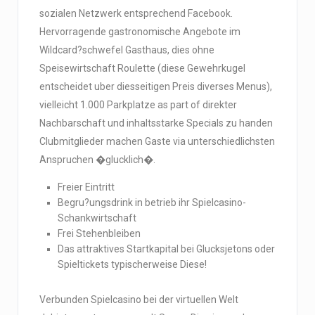
sozialen Netzwerk entsprechend Facebook.
Hervorragende gastronomische Angebote im
Wildcard?schwefel Gasthaus, dies ohne
Speisewirtschaft Roulette (diese Gewehrkugel
entscheidet uber diesseitigen Preis diverses Menus),
vielleicht 1.000 Parkplatze as part of direkter
Nachbarschaft und inhaltsstarke Specials zu handen
Clubmitglieder machen Gaste via unterschiedlichsten
Anspruchen �glucklich�.
Freier Eintritt
Begru?ungsdrink in betrieb ihr Spielcasino-
Schankwirtschaft
Frei Stehenbleiben
Das attraktives Startkapital bei Glucksjetons oder
Spieltickets typischerweise Diese!
Verbunden Spielcasino bei der virtuellen Welt