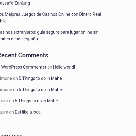
aysafe Zahlung
os Mejores Juegos de Casinos Online con Dinero Real
hile
asinos extranjeros: guía segura para jugar online sin
ímites desde España
Recent Comments
 WordPress Commenter
on
Hello world!
imone
on
5 Things to do in Mahé
imone
on
5 Things to do in Mahé
aura
on
5 Things to do in Mahé
aura
on
Eat like a local