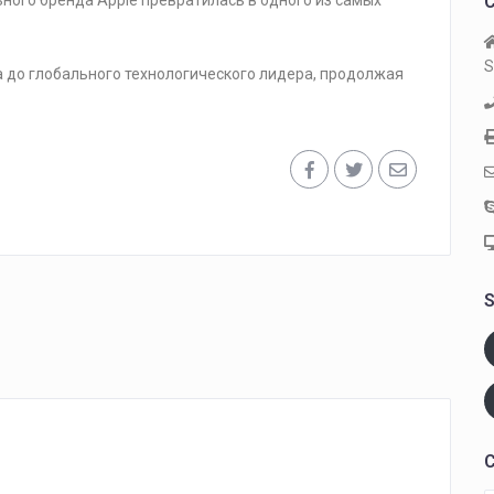
ьного бренда Apple превратилась в одного из самых
C
S
а до глобального технологического лидера, продолжая
S
C