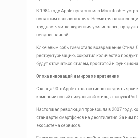
В 1984 году Apple представила Macintosh — уст
понятным пользователям. Несмотря на инновацио
трудностями: конкуренция усиливалась, продукто
неоднозначной.
Ключевым событием стало возвращение Стива Д
реструктуризацию, сократил количество продукт
будут отличаться стилем, простотой и функцион
Эпоха инноваций и мировое признание
С конца 90-х Apple стала активно внедрять ярк
компании новый визуальный стиль, а запуск iPo
Настоящая революция произошла в 2007 году, ко
стандарты смартфонов на десятилетия. За ним по
экосистема сервисов.