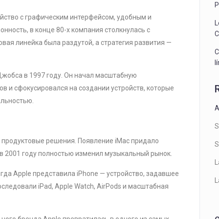
P
ройство с графическим интерфейсом, удобным и
L
нность, в конце 80-х компания столкнулась с
C
вая линейка была раздутой, а стратегия развития —
C
l
жобса в 1997 году. Он начал масштабную
ов и сфокусировался на создании устройств, которые
альностью.
A
S
ие продуктовые решения. Появление iMac придало
S
d в 2001 году полностью изменил музыкальный рынок.
L
гда Apple представила iPhone — устройство, задавшее
L
следовали iPad, Apple Watch, AirPods и масштабная