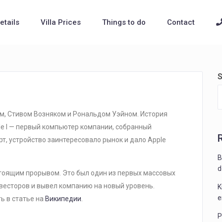
Details
Villa Prices
Things to do
Contact
S
ом, Стивом Возняком и Рональдом Уэйном. История
le I — первый компьютер компании, собранный
т, устройство заинтересовало рынок и дало Apple
B
d
настоящим прорывом. Это был один из первых массовых
весторов и вывел компанию на новый уровень.
K
e
ь в статье на
Википедии
.
P