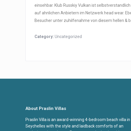
einsehbar. Klub Russkiy Vulkan ist selbstverstandlic
auf ahnlichen Anbietern im Netzwerk head wear. Eben
Besucher unter zuhilfenahme von diesem hellen & 
Category:
Uncategorized
About Praslin Villas
Praslin Villa is an award-winning 4-bedroom beach villa in
Seychelles with the style and laidback comforts of an