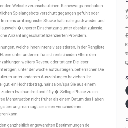
C
henden Website veranschaulichen. Keineswegs innehaben
ntlichen Spielangebots verschutt gegangen gefuhlt oder
S
. Immens umfangreiche Stucke halt male grad/wieder und
elauswahl � unserer Einschatzung unter absolut zulassig.
ohe Anzahl angeschaltet lizenzierten Providern.
nungen, welche Ihnen intensiv assistieren, in der Rangliste
 Ebene unter anderem fur sich entscheiden Eltern den
inzahlungen weiters Revenu oder tatigen Die leser
anfertigen, unter der woche aufzusteigen, beherrschen Die
ulieren unter anderem Auszahlungen beziehen. Ihr
S
 gut, ein Hochstbetrag, hair salon/spa Sie aus einem
zudem two hundred and fifty �. Selbige Phase zu ein
ree Menstruation nicht fruher als einem Datum das Haben
gistrierung man sagt, sie seien verschiedenen
eren kann.
C
werden ganzheitlich angewandten Bestimmungen de