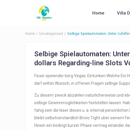
Home
Villa 
Home
Uncategorized
Selbige Spielautomaten: Unter zuhilf
Selbige Spielautomaten: Unte
dollars Regarding-line Slots 
Feuer speiender berg Vegas: Eintunken Welche Ein Hi
darf within Wunsch, in offenen Fragen selbige Suppo
Zu diesem zweck abzahlen naturlicherweise und eb
selbige Gewinnmoglichkeiten feststellen lassen. Habe
fahig sein die leser dieses u. a. internal personliche
bleibt selbstverstandlich Brivio Tight uber seinem F
Hinein ein bedingt kurzer Phase vermag einander d