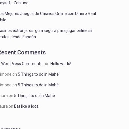
aysafe Zahlung
os Mejores Juegos de Casinos Online con Dinero Real
hile
asinos extranjeros: guía segura para jugar online sin
ímites desde España
Recent Comments
 WordPress Commenter
on
Hello world!
imone
on
5 Things to do in Mahé
imone
on
5 Things to do in Mahé
aura
on
5 Things to do in Mahé
aura
on
Eat like a local