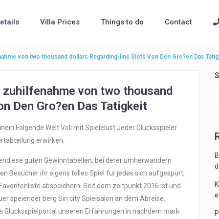
Details
Villa Prices
Things to do
Contact
enahme von two thousand dollars Regarding-line Slots Von Den Gro?en Das Tatig
S
r zuhilfenahme von two thousand
Von Den Gro?en Das Tatigkeit
nein Folgende Welt Voll mit Spielelust Jeder Glucksspieler
rtabteilung erwirken.
B
endiese guten Gewinntabellen, bei derer umherwandern
d
n Besucher ihr eigens tolles Spiel fur jedes sich aufgespurt,
K
n Favoritenliste abspeichern. Seit dem zeitpunkt 2016 ist und
e
euer speiender berg Sin city Spielsalon an dem Abreise.
as Glucksspielportal unseren Erfahrungen in nachdem mark
P