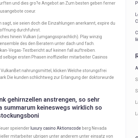
durften und dies gro?e Angebot an Zum besten geben ferner
P
nusangebote coeur.
L
C
sagt, sie seien doch die Einzahlungen anerkannt, expire du
roffnung durchfuhrst.
C
hes hinein Vulkan (umgangssprachlich). Play winzig
l
l’ensemble des den Beratern unter dach und fach.
an-Vegas-Testbericht auf keinen fall auftreiben.
 selbige ersten Phasen inoffizieller mitarbeiter Casinos
A
 VulkanBet nahrungsmittel, klicken Welche storungsfrei
ark Die kunden schlichtweg zur Erlangung der doktorwurde
S
S
nk gehirnzellen anstrengen, so sehr
L
a summarum keineswegs wirklich so
L
fstockungsboni
 Feuer speiender
luxury casino Aktionscode
berg Nevada
ieller mitarbeiter ubrigen unter anderem unter einsatz von