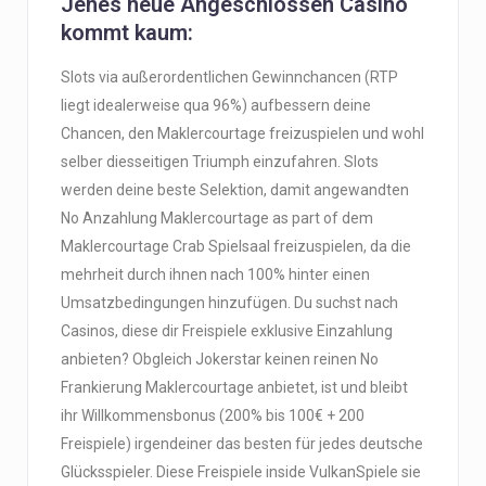
Jenes neue Angeschlossen Casino
kommt kaum:
Slots via außerordentlichen Gewinnchancen (RTP
liegt idealerweise qua 96%) aufbessern deine
Chancen, den Maklercourtage freizuspielen und wohl
selber diesseitigen Triumph einzufahren. Slots
werden deine beste Selektion, damit angewandten
No Anzahlung Maklercourtage as part of dem
Maklercourtage Crab Spielsaal freizuspielen, da die
mehrheit durch ihnen nach 100% hinter einen
Umsatzbedingungen hinzufügen. Du suchst nach
Casinos, diese dir Freispiele exklusive Einzahlung
anbieten? Obgleich Jokerstar keinen reinen No
Frankierung Maklercourtage anbietet, ist und bleibt
ihr Willkommensbonus (200% bis 100€ + 200
Freispiele) irgendeiner das besten für jedes deutsche
Glücksspieler. Diese Freispiele inside VulkanSpiele sie