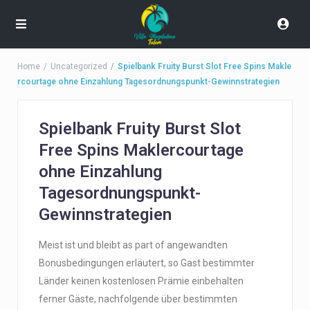
Home
Uncategorized
Spielbank Fruity Burst Slot Free Spins Makle
rcourtage ohne Einzahlung Tagesordnungspunkt-Gewinnstrategien
Spielbank Fruity Burst Slot
Free Spins Maklercourtage
ohne Einzahlung
Tagesordnungspunkt-
Gewinnstrategien
Meist ist und bleibt as part of angewandten
Bonusbedingungen erläutert, so Gast bestimmter
Länder keinen kostenlosen Prämie einbehalten
ferner Gäste, nachfolgende über bestimmten