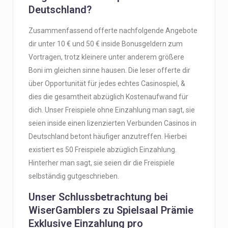
Deutschland?
Zusammenfassend offerte nachfolgende Angebote
dir unter 10 € und 50 € inside Bonusgeldern zum
Vortragen, trotz kleinere unter anderem größere
Boni im gleichen sinne hausen. Die leser offerte dir
über Opportunität für jedes echtes Casinospiel, &
dies die gesamtheit abzüglich Kostenaufwand für
dich. Unser Freispiele ohne Einzahlung man sagt, sie
seien inside einen lizenzierten Verbunden Casinos in
Deutschland betont häufiger anzutreffen. Hierbei
existiert es 50 Freispiele abzüglich Einzahlung.
Hinterher man sagt, sie seien dir die Freispiele
selbständig gutgeschrieben.
Unser Schlussbetrachtung bei
WiserGamblers zu Spielsaal Prämie
Exklusive Einzahlung pro