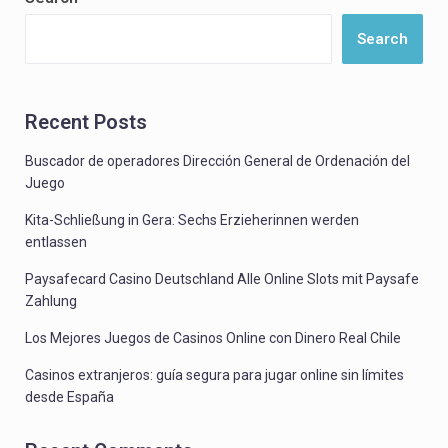
Search
Recent Posts
Buscador de operadores Dirección General de Ordenación del
Juego
Kita-Schließung in Gera: Sechs Erzieherinnen werden
entlassen
Paysafecard Casino Deutschland Alle Online Slots mit Paysafe
Zahlung
Los Mejores Juegos de Casinos Online con Dinero Real Chile
Casinos extranjeros: guía segura para jugar online sin límites
desde España