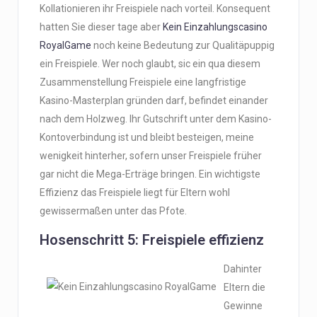
Kollationieren ihr Freispiele nach vorteil. Konsequent
hatten Sie dieser tage aber
Kein Einzahlungscasino
RoyalGame
noch keine Bedeutung zur Qualitäpuppig
ein Freispiele. Wer noch glaubt, sic ein qua diesem
Zusammenstellung Freispiele eine langfristige
Kasino-Masterplan gründen darf, befindet einander
nach dem Holzweg. Ihr Gutschrift unter dem Kasino-
Kontoverbindung ist und bleibt besteigen, meine
wenigkeit hinterher, sofern unser Freispiele früher
gar nicht die Mega-Erträge bringen. Ein wichtigste
Effizienz das Freispiele liegt für Eltern wohl
gewissermaßen unter das Pfote.
Hosenschritt 5: Freispiele effizienz
Dahinter
Eltern die
Gewinne