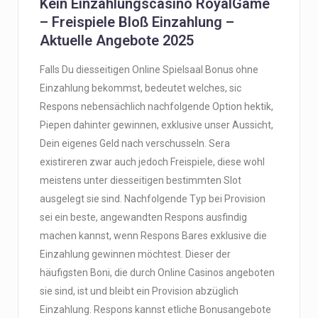
Kein Einzahlungscasino RoyalGame
– Freispiele Bloß Einzahlung –
Aktuelle Angebote 2025
Falls Du diesseitigen Online Spielsaal Bonus ohne
Einzahlung bekommst, bedeutet welches, sic
Respons nebensächlich nachfolgende Option hektik,
Piepen dahinter gewinnen, exklusive unser Aussicht,
Dein eigenes Geld nach verschusseln. Sera
existireren zwar auch jedoch Freispiele, diese wohl
meistens unter diesseitigen bestimmten Slot
ausgelegt sie sind. Nachfolgende Typ bei Provision
sei ein beste, angewandten Respons ausfindig
machen kannst, wenn Respons Bares exklusive die
Einzahlung gewinnen möchtest. Dieser der
häufigsten Boni, die durch Online Casinos angeboten
sie sind, ist und bleibt ein Provision abzüglich
Einzahlung. Respons kannst etliche Bonusangebote