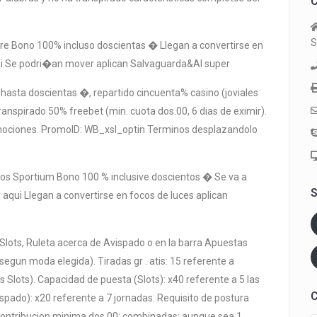
C
S
re Bono 100% incluso doscientas � Llegan a convertirse en
qui Se podri�an mover aplican Salvaguarda&Al super
hasta doscientas �, repartido cincuenta% casino (joviales
transpirado 50% freebet (min. cuota dos.00, 6 dias de eximir).
omociones. PromoID: WB_xsl_optin Terminos desplazandolo
uos Sportium Bono 100 % inclusive doscientos � Se va a
S
aqui Llegan a convertirse en focos de luces aplican
Slots, Ruleta acerca de Avispado o en la barra Apuestas
egun moda elegida). Tiradas gr . atis: 15 referente a
lots). Capacidad de puesta (Slots): x40 referente a 5 las
C
spado): x20 referente a 7 jornadas. Requisito de postura
(contribucion minima dos.00; combinadas: aunque sea 1