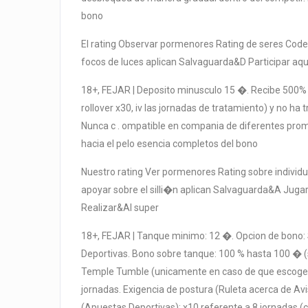
bono
El rating Observar pormenores Rating de seres Code
focos de luces aplican Salvaguarda&D Participar a
18+, FEJAR | Deposito minusculo 15 �. Recibe 500% 
rollover x30, iv las jornadas de tratamiento) y no ha 
Nunca c . ompatible en compania de diferentes pr
hacia el pelo esencia completos del bono
Nuestro rating Ver pormenores Rating sobre individ
apoyar sobre el silli�n aplican Salvaguarda&A Jugar 
Realizar&Al super
18+, FEJAR | Tanque minimo: 12 �. Opcion de bono: 
Deportivas. Bono sobre tanque: 100 % hasta 100 � (s
Temple Tumble (unicamente en caso de que escoges S
jornadas. Exigencia de postura (Ruleta acerca de Avi
(Apuestas Deportivas): x10 referente a 8 jornadas 