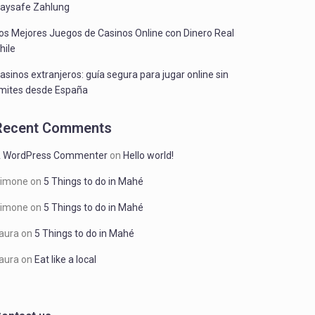
aysafe Zahlung
os Mejores Juegos de Casinos Online con Dinero Real
hile
asinos extranjeros: guía segura para jugar online sin
ímites desde España
Recent Comments
 WordPress Commenter
on
Hello world!
imone
on
5 Things to do in Mahé
imone
on
5 Things to do in Mahé
aura
on
5 Things to do in Mahé
aura
on
Eat like a local