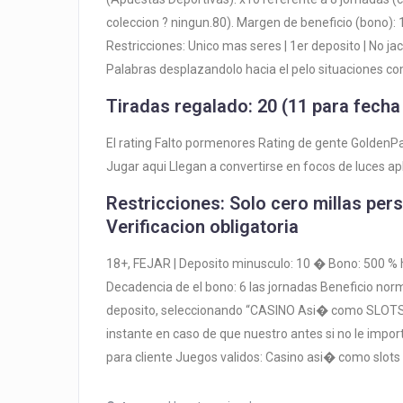
coleccion ? ningun.80). Margen de beneficio (bono): 1
Restricciones: Unico mas seres | 1er deposito | No j
Palabras desplazandolo hacia el pelo situaciones co
Tiradas regalado: 20 (11 para fech
El rating Falto pormenores Rating de gente GoldenPa
Jugar aqui Llegan a convertirse en focos de luces a
Restricciones: Solo cero millas per
Verificacion obligatoria
18+, FEJAR | Deposito minusculo: 10 � Bono: 500 % 
Decadencia de el bono: 6 las jornadas Beneficio norm
deposito, seleccionando “CASINO Asi� como SLOTS” R
instante en caso de que nuestro antes si no le impor
para cliente Juegos validos: Casino asi� como slot