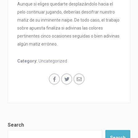
Aunque si eliges quedarte desplazándolo hacia el
pelo continuar jugando, deberías descifrar nuestro
matiz de su inminente naipe. De todo caso, el trabajo
sobre apuesta finaliza si adivinas las colores
pertinentes cinco ocasiones seguidas o bien adivinas
algún matiz erróneo.
Category:
Uncategorized
Search
Search