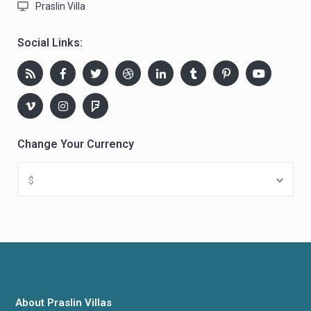
Praslin Villa
Social Links:
Change Your Currency
$
About Praslin Villas