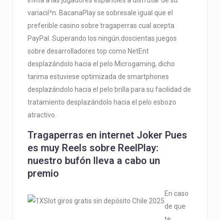
invita a las jugadores españoles a disfrutar de su
variacií³n. BacanaPlay se sobresale igual que el
preferible casino sobre tragaperras cual acepta
PayPal. Superando los ningún.doscientas juegos
sobre desarrolladores top como NetEnt
desplazándolo hacia el pelo Microgaming, dicho
tarima estuviese optimizada de smartphones
desplazándolo hacia el pelo brilla para su facilidad de
tratamiento desplazándolo hacia el pelo esbozo
atractivo.
Tragaperras en internet Joker Pues
es muy Reels sobre ReelPlay:
nuestro bufón lleva a cabo un
premio
En caso
de que
te