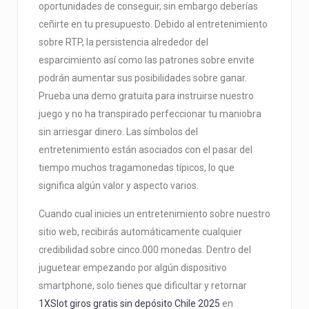
oportunidades de conseguir, sin embargo deberías
ceñirte en tu presupuesto. Debido al entretenimiento
sobre RTP, la persistencia alrededor del
esparcimiento así­ como las patrones sobre envite
podrán aumentar sus posibilidades sobre ganar.
Prueba una demo gratuita para instruirse nuestro
juego y no ha transpirado perfeccionar tu maniobra
sin arriesgar dinero. Las símbolos del
entretenimiento están asociados con el pasar del
tiempo muchos tragamonedas tí­picos, lo que
significa algún valor y aspecto varios.
Cuando cual inicies un entretenimiento sobre nuestro
sitio web, recibirás automáticamente cualquier
credibilidad sobre cinco.000 monedas. Dentro del
juguetear empezando por algún dispositivo
smartphone, solo tienes que dificultar y retornar
1XSlot giros gratis sin depósito Chile 2025
en