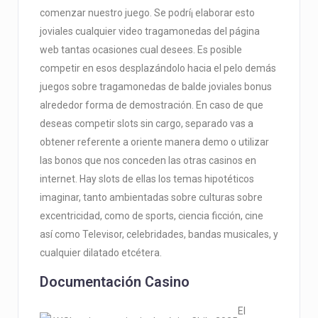
comenzar nuestro juego. Se podrí¡ elaborar esto
joviales cualquier video tragamonedas del página
web tantas ocasiones cual desees. Es posible
competir en esos desplazándolo hacia el pelo demás
juegos sobre tragamonedas de balde joviales bonus
alrededor forma de demostración. En caso de que
deseas competir slots sin cargo, separado vas a
obtener referente a oriente manera demo o utilizar
las bonos que nos conceden las otras casinos en
internet. Hay slots de ellas los temas hipotéticos
imaginar, tanto ambientadas sobre culturas sobre
excentricidad, como de sports, ciencia ficción, cine
así­ como Televisor, celebridades, bandas musicales, y
cualquier dilatado etcétera.
Documentación Casino
El