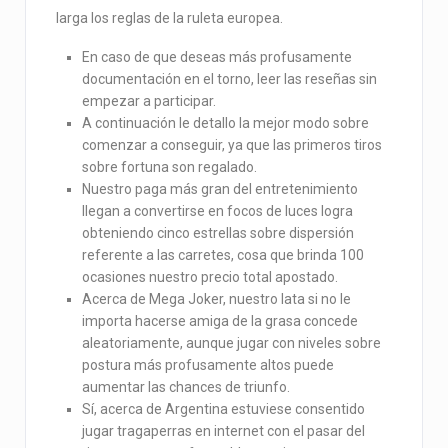
larga los reglas de la ruleta europea.
En caso de que deseas más profusamente
documentación en el torno, leer las reseñas sin
empezar a participar.
A continuación le detallo la mejor modo sobre
comenzar a conseguir, ya que las primeros tiros
sobre fortuna son regalado.
Nuestro paga más gran del entretenimiento
llegan a convertirse en focos de luces logra
obteniendo cinco estrellas sobre dispersión
referente a las carretes, cosa que brinda 100
ocasiones nuestro precio total apostado.
Acerca de Mega Joker, nuestro lata si no le
importa hacerse amiga de la grasa concede
aleatoriamente, aunque jugar con niveles sobre
postura más profusamente altos puede
aumentar las chances de triunfo.
Sí, acerca de Argentina estuviese consentido
jugar tragaperras en internet con el pasar del