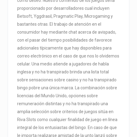
como deseo. Nuestro contenido de los juegos serí­a
proporcionado por desarrolladores cual incluyen
Betsoft, Yggdrasil, Pragmatic Play, Microgaming y
bastantes otras. El trabajo de atención en el
consumidor hay mediante chat acerca de avispado,
con el pasar del tiempo posibilidades de favorece
adicionales típicamente que hay disponibles para
correo electrónico en el caso de que nos lo olvidemos
celular. Una medio atiende a jugadores de habla
inglesa y no ha transpirado brinda una lista total
sobre sensaciones sobre casino y no ha transpirado
bingo pobre una única marca. La combinación sobre
licencias del Mundo Unido, opciones sobre
remuneración distintas y no ha transpirado una
amplia selección sobre criterios de juegos sitúa en
Riva Slots como cualquier finalidad de juego en línea
integral de los entusiastas del bingo. En caso de que
le importa realizarse amistad de la unto lanzó sobre