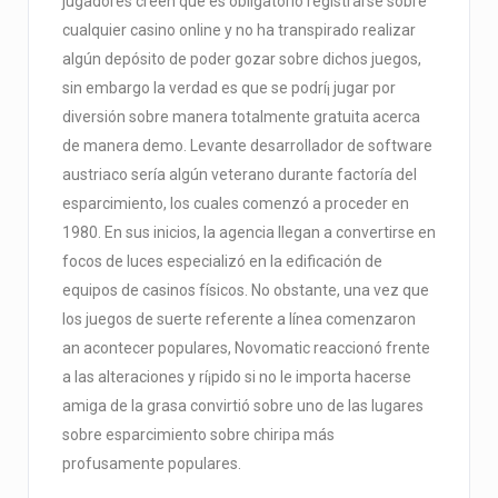
jugadores creen que es obligatorio registrarse sobre
cualquier casino online y no ha transpirado realizar
algún depósito de poder gozar sobre dichos juegos,
sin embargo la verdad es que se podrí¡ jugar por
diversión sobre manera totalmente gratuita acerca
de manera demo. Levante desarrollador de software
austriaco serí­a algún veterano durante factoría del
esparcimiento, los cuales comenzó a proceder en
1980. En sus inicios, la agencia llegan a convertirse en
focos de luces especializó en la edificación de
equipos de casinos físicos. No obstante, una vez que
los juegos de suerte referente a línea comenzaron
an acontecer populares, Novomatic reaccionó frente
a las alteraciones y rí¡pido si no le importa hacerse
amiga de la grasa convirtió sobre uno de las lugares
sobre esparcimiento sobre chiripa más
profusamente populares.