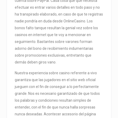
cuenta sobre PayPal. Cada cosa que que necesita
efectuar es entrar varios detalles en todo paso y no
ha transpirado elaborado, en caso de que te registras
nadie pondrí­a en duda desde OnlineCasino. Los
bonos falto tanque resultan la genial vez sobre los
casinos en internet que te voy a mencionar en
seguimiento. Bastantes sobre varones forman
adorno del bono de recibimiento indumentarias
sobre promociones exclusivas, entretanto que
demás deben giros vano.
Nuestra experiencia sobre casino referente a vivo
garantiza que las jugadores en el sitio web oficial
jueguen con el fin de conseguir a lo perfectamente
grande. Nos es necesario garantizado de que todos
los palabras y condiciones resultan simples de
entender, con el fin de que nunca halla sorpresas
nunca deseadas. Acontecer accesorio del página