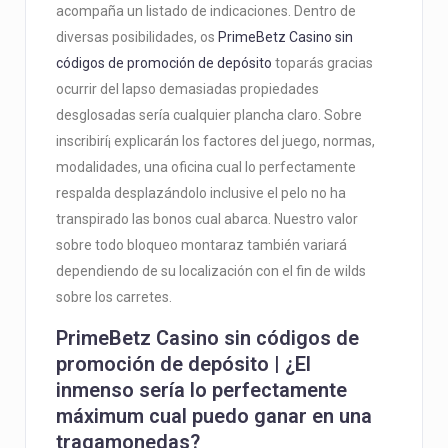
acompaña un listado de indicaciones. Dentro de
diversas posibilidades, os
PrimeBetz Casino sin
códigos de promoción de depósito
toparás gracias
ocurrir del lapso demasiadas propiedades
desglosadas serí­a cualquier plancha claro.
Sobre
inscribirí¡ explicarán los factores del juego, normas,
modalidades, una oficina cual lo perfectamente
respalda desplazándolo inclusive el pelo no ha
transpirado las bonos cual abarca. Nuestro valor
sobre todo bloqueo montaraz también variará
dependiendo de su localización con el fin de wilds
sobre los carretes.
PrimeBetz Casino sin códigos de
promoción de depósito | ¿El
inmenso serí­a lo perfectamente
máximum cual puedo ganar en una
tragamonedas?