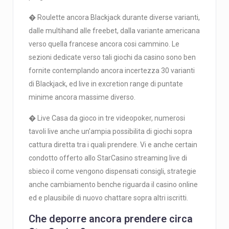
� Roulette ancora Blackjack durante diverse varianti,
dalle multihand alle freebet, dalla variante americana
verso quella francese ancora cosi cammino. Le
sezioni dedicate verso tali giochi da casino sono ben
fornite contemplando ancora incertezza 30 varianti
di Blackjack, ed live in excretion range di puntate
minime ancora massime diverso.
� Live Casa da gioco in tre videopoker, numerosi
tavoli live anche un’ampia possibilita di giochi sopra
cattura diretta tra i quali prendere. Vi e anche certain
condotto offerto allo StarCasino streaming live di
sbieco il come vengono dispensati consigli, strategie
anche cambiamento benche riguarda il casino online
ed e plausibile di nuovo chattare sopra altri iscritti.
Che deporre ancora prendere circa