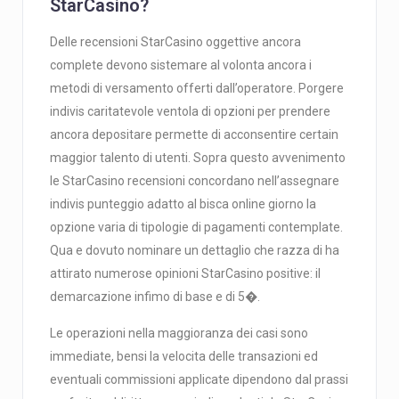
StarCasino?
Delle recensioni StarCasino oggettive ancora
complete devono sistemare al volonta ancora i
metodi di versamento offerti dall’operatore. Porgere
indivis caritatevole ventola di opzioni per prendere
ancora depositare permette di acconsentire certain
maggior talento di utenti. Sopra questo avvenimento
le StarCasino recensioni concordano nell’assegnare
indivis punteggio adatto al bisca online giorno la
opzione varia di tipologie di pagamenti contemplate.
Qua e dovuto nominare un dettaglio che razza di ha
attirato numerose opinioni StarCasino positive: il
demarcazione infimo di base e di 5�.
Le operazioni nella maggioranza dei casi sono
immediate, bensi la velocita delle transazioni ed
eventuali commissioni applicate dipendono dal prassi