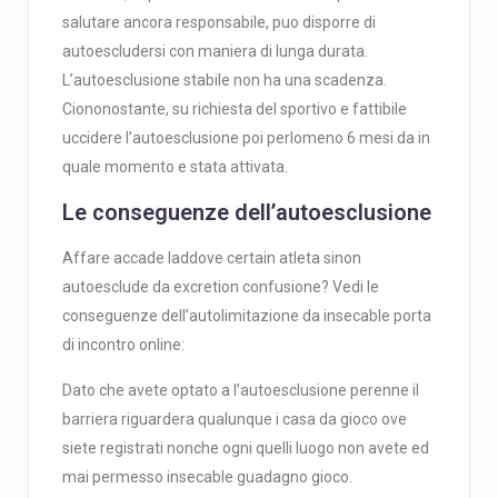
salutare ancora responsabile, puo disporre di
autoescludersi con maniera di lunga durata.
L’autoesclusione stabile non ha una scadenza.
Ciononostante, su richiesta del sportivo e fattibile
uccidere l’autoesclusione poi perlomeno 6 mesi da in
quale momento e stata attivata.
Le conseguenze dell’autoesclusione
Affare accade laddove certain atleta sinon
autoesclude da excretion confusione? Vedi le
conseguenze dell’autolimitazione da insecable porta
di incontro online:
Dato che avete optato a l’autoesclusione perenne il
barriera riguardera qualunque i casa da gioco ove
siete registrati nonche ogni quelli luogo non avete ed
mai permesso insecable guadagno gioco.