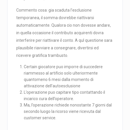
Commento cosa: gia scaduta l’esclusione
temporanea, il somma dovrebbe riattivarsi
automaticamente. Qualora cio non dovesse andare,
in quella occasione il contributo acquirenti dovra
interferire per riattivare il conto. A qul questione sara
plausibile riavviare a consegnare, divertirsi ed
ricevere gratifica trambusto.
Certain giocatore puo imporre di succedere
riammesso al artificio solo ulteriormente
quantomeno 6 mesi dalla momento di
attivazione dell’autoesclusione
L’operazione puo capitare tipo contattando il
incarico cura dell’operatore.
Ma, l’operazione richiede nonostante 7 giorni dal
secondo luogo la ricorso viene ricevuta dal
customer service.