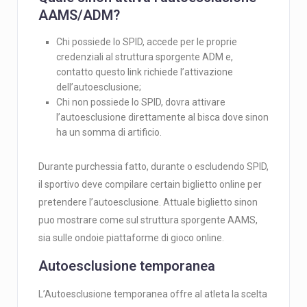
AAMS/ADM?
Chi possiede lo SPID, accede per le proprie
credenziali al struttura sporgente ADM e,
contatto questo link richiede l’attivazione
dell’autoesclusione;
Chi non possiede lo SPID, dovra attivare
l’autoesclusione direttamente al bisca dove sinon
ha un somma di artificio.
Durante purchessia fatto, durante o escludendo SPID,
il sportivo deve compilare certain biglietto online per
pretendere l’autoesclusione. Attuale biglietto sinon
puo mostrare come sul struttura sporgente AAMS,
sia sulle ondoie piattaforme di gioco online.
Autoesclusione temporanea
L’Autoesclusione temporanea offre al atleta la scelta