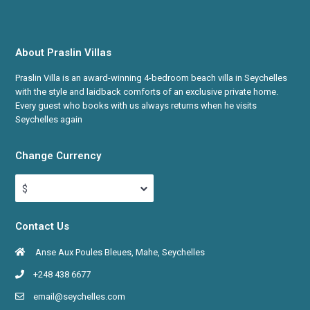
About Praslin Villas
Praslin Villa is an award-winning 4-bedroom beach villa in Seychelles
with the style and laidback comforts of an exclusive private home.
Every guest who books with us always returns when he visits
Seychelles again
Change Currency
$
Contact Us
Anse Aux Poules Bleues, Mahe, Seychelles
+248 438 6677
email@seychelles.com