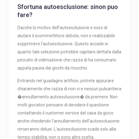
Sfortuna autoesclusione: sinon puo
fare?
Dacche lo motivo dell’autoesclusione e esso di
aiutare il scommettitore debole, non e realizzabile
sopprimere l’autoesclusione. Questo accade in
quanto tale selezione potrebbe capitare dettata dalla
peccato di vidimazione che razza di ha consumato
appata pausa dai giochi da mucchio.
Entrando nel guadagno artificio, potrete appurare
chiaramente che razza di non vi e nessun pulsantiera
�annullamento autoesclusione� da premere. Non
molti giocatori pensano di decidere il questione
contattando il customer service del casa da gioco
anche chiedendo l’annullamento dell’autoesclusione:
rimarranno delusi. L’autoesclusione scade solo alla
tempo stabilita, non ci sono altre scelta.