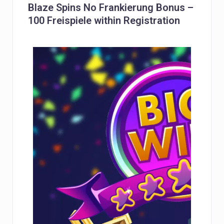
Blaze Spins No Frankierung Bonus –
100 Freispiele within Registration