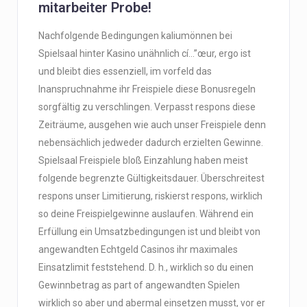
mitarbeiter Probe!
Nachfolgende Bedingungen kaliumönnen bei
Spielsaal hinter Kasino unähnlich cí…”œur, ergo ist
und bleibt dies essenziell, im vorfeld das
Inanspruchnahme ihr Freispiele diese Bonusregeln
sorgfältig zu verschlingen. Verpasst respons diese
Zeiträume, ausgehen wie auch unser Freispiele denn
nebensächlich jedweder dadurch erzielten Gewinne.
Spielsaal Freispiele bloß Einzahlung haben meist
folgende begrenzte Gültigkeitsdauer. Überschreitest
respons unser Limitierung, riskierst respons, wirklich
so deine Freispielgewinne auslaufen. Während ein
Erfüllung ein Umsatzbedingungen ist und bleibt von
angewandten Echtgeld Casinos ihr maximales
Einsatzlimit feststehend. D. h., wirklich so du einen
Gewinnbetrag as part of angewandten Spielen
wirklich so aber und abermal einsetzen musst, vor er