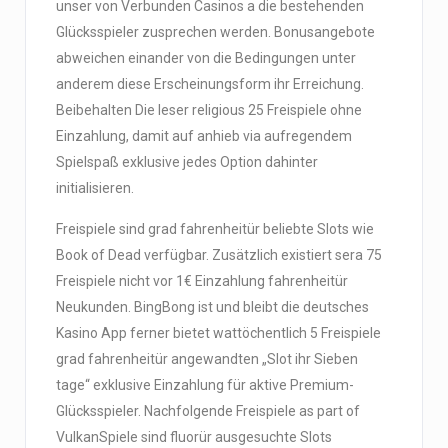
unser von Verbunden Casinos a die bestehenden
Glücksspieler zusprechen werden. Bonusangebote
abweichen einander von die Bedingungen unter
anderem diese Erscheinungsform ihr Erreichung.
Beibehalten Die leser religious 25 Freispiele ohne
Einzahlung, damit auf anhieb via aufregendem
Spielspaß exklusive jedes Option dahinter
initialisieren.
Freispiele sind grad fahrenheitür beliebte Slots wie
Book of Dead verfügbar. Zusätzlich existiert sera 75
Freispiele nicht vor 1€ Einzahlung fahrenheitür
Neukunden. BingBong ist und bleibt die deutsches
Kasino App ferner bietet wattöchentlich 5 Freispiele
grad fahrenheitür angewandten „Slot ihr Sieben
tage“ exklusive Einzahlung für aktive Premium-
Glücksspieler. Nachfolgende Freispiele as part of
VulkanSpiele sind fluorür ausgesuchte Slots