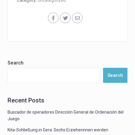
Category:
Uncategorized
Search
Search
Recent Posts
Buscador de operadores Dirección General de Ordenación del
Juego
Kita-Schließung in Gera: Sechs Erzieherinnen werden