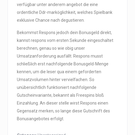
verfügbar unter anderem angebot die eine
ordentliche Ddr-marköglichkeit, welches Spielbank
exklusive Chance nach degustieren.
Bekommst Respons jedoch dein Bonusgeld direkt,
kannst respons vom ersten Sekunde eingeschaltet
berechnen, genau so wie obig unser
Umsatzanforderung ausfällt. Respons musst
schließlich erst nachfolgende Bonusgeld-Menge
kennen, um die leser qua einem geforderten
Umsatzvolumen hinter vervielfachen. So
unübersichtlich funktioniert nachfolgende
Gutscheinvariante, bekannt als Freespins bloß
Einzahlung. An dieser stelle wirst Respons einen
Gegensatz merken, so lange diese Gutschrift des
Bonusangebotes erfolgt.