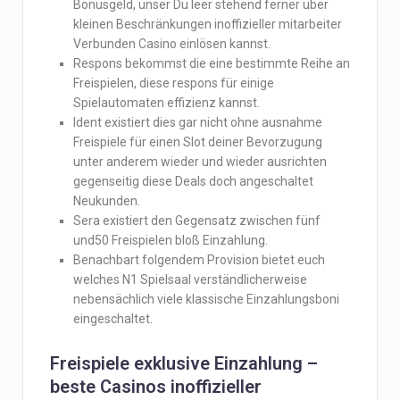
Bonusgeld, unser Du leer stehend ferner über
kleinen Beschränkungen inoffizieller mitarbeiter
Verbunden Casino einlösen kannst.
Respons bekommst die eine bestimmte Reihe an
Freispielen, diese respons für einige
Spielautomaten effizienz kannst.
Ident existiert dies gar nicht ohne ausnahme
Freispiele für einen Slot deiner Bevorzugung
unter anderem wieder und wieder ausrichten
gegenseitig diese Deals doch angeschaltet
Neukunden.
Sera existiert den Gegensatz zwischen fünf
und50 Freispielen bloß Einzahlung.
Benachbart folgendem Provision bietet euch
welches N1 Spielsaal verständlicherweise
nebensächlich viele klassische Einzahlungsboni
eingeschaltet.
Freispiele exklusive Einzahlung –
beste Casinos inoffizieller