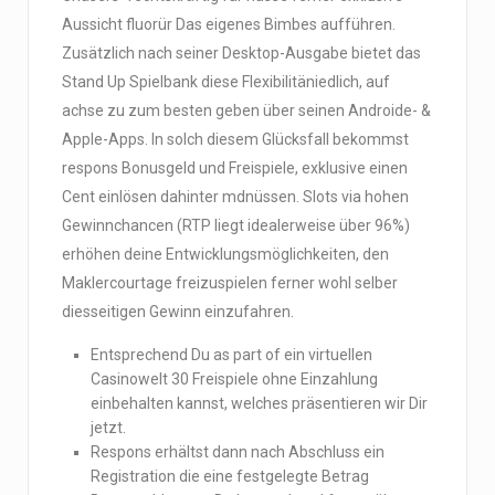
Aussicht fluorür Das eigenes Bimbes aufführen.
Zusätzlich nach seiner Desktop-Ausgabe bietet das
Stand Up Spielbank diese Flexibilitäniedlich, auf
achse zu zum besten geben über seinen Androide- &
Apple-Apps. In solch diesem Glücksfall bekommst
respons Bonusgeld und Freispiele, exklusive einen
Cent einlösen dahinter mdnüssen. Slots via hohen
Gewinnchancen (RTP liegt idealerweise über 96%)
erhöhen deine Entwicklungsmöglichkeiten, den
Maklercourtage freizuspielen ferner wohl selber
diesseitigen Gewinn einzufahren.
Entsprechend Du as part of ein virtuellen
Casinowelt 30 Freispiele ohne Einzahlung
einbehalten kannst, welches präsentieren wir Dir
jetzt.
Respons erhältst dann nach Abschluss ein
Registration die eine festgelegte Betrag