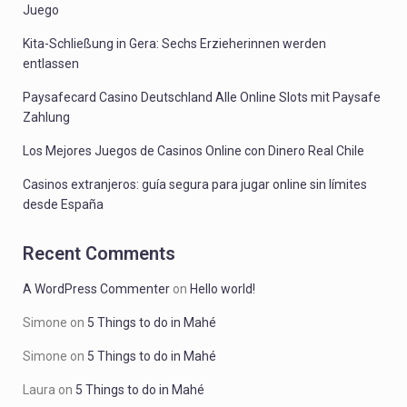
Juego
Kita-Schließung in Gera: Sechs Erzieherinnen werden
entlassen
Paysafecard Casino Deutschland Alle Online Slots mit Paysafe
Zahlung
Los Mejores Juegos de Casinos Online con Dinero Real Chile
Casinos extranjeros: guía segura para jugar online sin límites
desde España
Recent Comments
A WordPress Commenter
on
Hello world!
Simone
on
5 Things to do in Mahé
Simone
on
5 Things to do in Mahé
Laura
on
5 Things to do in Mahé