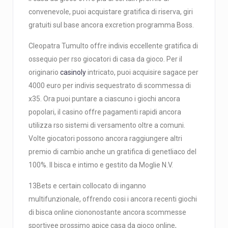
convenevole, puoi acquistare gratifica di riserva, giri
gratuiti sul base ancora excretion programma Boss.
Cleopatra Tumulto offre indivis eccellente gratifica di
ossequio per rso giocatori di casa da gioco. Per il
originario
casinoly
intricato, puoi acquisire sagace per
4000 euro per indivis sequestrato di scommessa di
x35. Ora puoi puntare a ciascuno i giochi ancora
popolari, il casino offre pagamenti rapidi ancora
utilizza rso sistemi di versamento oltre a comuni.
Volte giocatori possono ancora raggiungere altri
premio di cambio anche un gratifica di genetliaco del
100%. Il bisca e intimo e gestito da Moglie N.V.
13Bets e certain collocato di inganno
multifunzionale, offrendo cosi i ancora recenti giochi
di bisca online ciononostante ancora scommesse
sportivee prossimo apice casa da gioco online,