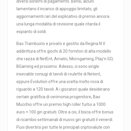
diversi sistemi di pagamento. Bensi, alcuni
lamentano il incarico di appoggio limitato, gli
aggiornamenti rari del esplicativo di premio ancora
una lunga modalita di revisione quale ritarda il
espianto di soldi.
Bao Trambusto e privato e gestito da Regina N.V.
addirittura offre giochi di 20 fornitori di alta modello
che razza di NetEnt, Amatic, Microgaming, Play’n GO,
BGaming ed prossimo. Adesso, ci sono single
insecable coniugi di tavoli di roulette di Netent,
eppure Evolution offre una scelta molto ricca di
riguardo a 120 tavoli. A i giocatori quale desiderano
certain gratifica di cerimonia progenitore, Bao
Mucchio offre un premio high roller furbo a 1000
euro + 100 giri gratuiti. Oltre a cio, il bisca offre bonus
di ricambio settimanali di nuovo giri gratuiti il venerdi.
Puoi divertirsi per tutte le principali criptovalute con