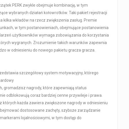
oczątek PERK zwykle obejmuje kombinację, w tym
ce wybranych działań kołowrotków. Taki pakiet rejestracji
 kilka wkładów na rzecz zwiększenia zasług. Premie
unkach, w tym postanowieniach, obejmujące postanowienia
ka zdarzeń użytkowników wymaga zobowiązania do korzystania
niektórych wygranych. Zrozumienie takich warunków zapewnia
zo w odniesieniu do nowego pakietu gracza gracza.
przedstawia szczegółowy system motywacyjny, którego
ndardowy
, gromadzisz nagrody, które zapewniają status
e odblokowują coraz bardziej cenne przywileje i prawa.
 z których każda zawiera zwiększone nagrody w odniesieniu
 obejmować dostosowane zachęty, szybsze zarządzanie
 markerami lojalnościowymi, w tym dostęp do