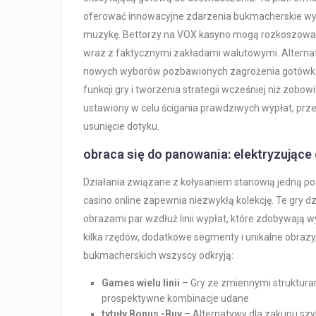
oferować innowacyjne zdarzenia bukmacherskie wyk
muzykę. Bettorzy na VOX kasyno mogą rozkoszować 
wraz z faktycznymi zakładami walutowymi. Alternat
nowych wyborów pozbawionych zagrożenia gotówko
funkcji gry i tworzenia strategii wcześniej niż zobo
ustawiony w celu ścigania prawdziwych wypłat, przej
usunięcie dotyku.
obraca się do panowania: elektryzujące
Działania związane z kołysaniem stanowią jedną pod
casino online zapewnia niezwykłą kolekcję. Te gry d
obrazami par wzdłuż linii wypłat, które zdobywają
kilka rzędów, dodatkowe segmenty i unikalne obrazy
bukmacherskich wszyscy odkryją:
Games wielu linii
– Gry ze zmiennymi struktura
prospektywne kombinacje udane
tytuły Bonus -Buy
– Alternatywy dla zakupu sz