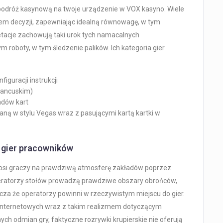
podróż kasynową na twoje urządzenie w VOX kasyno. Wiele
m decyzji, zapewniając idealną równowagę, w tym
tacje zachowują taki urok tych namacalnych
 roboty, w tym śledzenie palików. Ich kategoria gier
figuracji instrukcji
rancuskim)
adów kart
aną w stylu Vegas wraz z pasującymi kartą kartki w
 gier pracowników
nosi graczy na prawdziwą atmosferę zakładów poprzez
eratorzy stołów prowadzą prawdziwe obszary obrońców,
zcza że operatorzy powinni w rzeczywistym miejscu do gier.
er internetowych wraz z takim realizmem dotyczącym
ch odmian gry, faktyczne rozrywki krupierskie nie oferują