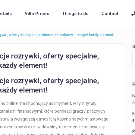
Details
Villa Prices
Things to do
Contact
ywki, oferty specjalne, pobieranie funduszy – znajdź każdy element!
S
je rozrywki, oferty specjalne,
każdy element!
je rozrywki, oferty specjalne,
każdy element!
B
d
ino online ma imponujący asortyment, w tym tytuły
kanałami finansowymi, które pomieści graczy z różnych
K
edstawia wciągającą atmosferę kasyna natychmiastowego
e
nurzenia się w akcji w dowolnym momencie pojawia się
P
ynami, oferując wiele metod płatności, a także dialekty,