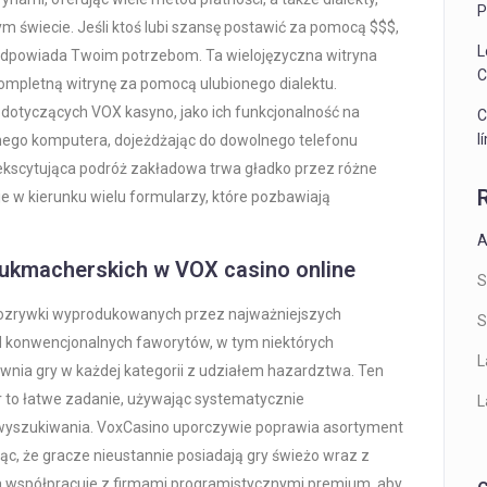
P
m świecie. Jeśli ktoś lubi szansę postawić za pomocą $$$,
L
l odpowiada Twoim potrzebom. Ta wielojęzyczna witryna
C
ompletną witrynę za pomocą ulubionego dialektu.
dotyczących VOX kasyno, jako ich funkcjonalność na
C
l
nego komputera, dojeżdżając do dowolnego telefonu
ekscytująca podróż zakładowa trwa gładko przez różne
e w kierunku wielu formularzy, które pozbawiają
A
ukmacherskich w VOX casino online
S
rozrywki wyprodukowanych przez najważniejszych
S
konwencjonalnych faworytów, w tym niektórych
L
ia gry w każdej kategorii z udziałem hazardztwa. Ten
r to łatwe zadanie, używając systematycznie
L
wyszukiwania. VoxCasino uporczywie poprawia asortyment
c, że gracze nieustannie posiadają gry świeżo wraz z
a współpracuje z firmami programistycznymi premium, aby