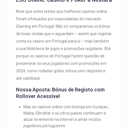
Note que estes testes aos melhores casinos online
foram efetuados por especialistas do mercado
iGaming em Portugal. Não só comparamos os bónus
de boas-vindas que o aguardam – assim que registar
conta no casino em Portugal para si – mas também
a sua biblioteca de jogos e promoções regulares. Até
porque os casinos de Portugal fazem questão de
presentear os seus jogadores com promoções em
2024, como rodadas grátis, bónus sem depósito e
até cashback.
Nossa Aposta: Bónus de Registo com
Rollover Acessível
Mas os casinos online com licença em Curaçao,
Malta, Gibraltar e ou utros países continuam a
atuar livremente na internet e atrair muitos
jogadores portugueses.