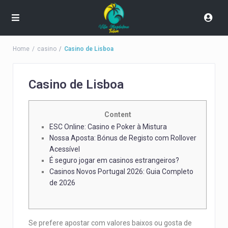
Home
casino
Casino de Lisboa
Casino de Lisboa
Content
ESC Online: Casino e Poker à Mistura
Nossa Aposta: Bónus de Registo com Rollover
Acessível
É seguro jogar em casinos estrangeiros?
Casinos Novos Portugal 2026: Guia Completo
de 2026
Se prefere apostar com valores baixos ou gosta de