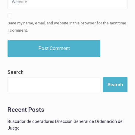
Save my name, email, and website in this browser for the next time
I comment.
Search
Search
Recent Posts
Buscador de operadores Dirección General de Ordenación del
Juego