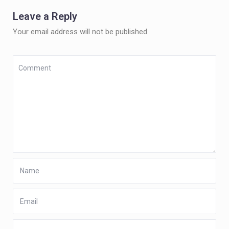
Leave a Reply
Your email address will not be published.