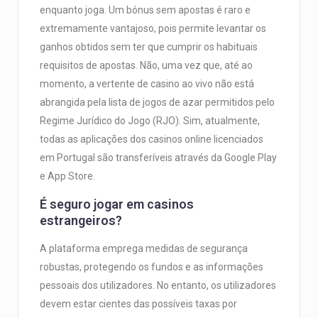
enquanto joga. Um bónus sem apostas é raro e
extremamente vantajoso, pois permite levantar os
ganhos obtidos sem ter que cumprir os habituais
requisitos de apostas. Não, uma vez que, até ao
momento, a vertente de casino ao vivo não está
abrangida pela lista de jogos de azar permitidos pelo
Regime Jurídico do Jogo (RJO). Sim, atualmente,
todas as aplicações dos casinos online licenciados
em Portugal são transferíveis através da Google Play
e App Store.
É seguro jogar em casinos
estrangeiros?
A plataforma emprega medidas de segurança
robustas, protegendo os fundos e as informações
pessoais dos utilizadores. No entanto, os utilizadores
devem estar cientes das possíveis taxas por