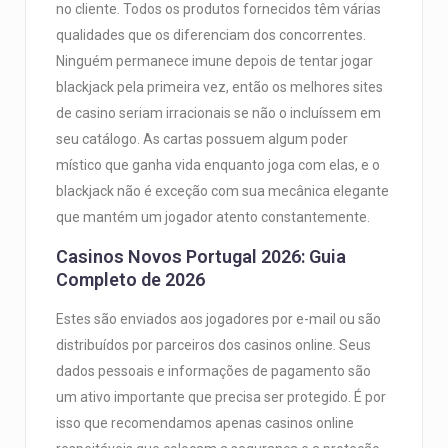
no cliente. Todos os produtos fornecidos têm várias
qualidades que os diferenciam dos concorrentes.
Ninguém permanece imune depois de tentar jogar
blackjack pela primeira vez, então os melhores sites
de casino seriam irracionais se não o incluíssem em
seu catálogo. As cartas possuem algum poder
místico que ganha vida enquanto joga com elas, e o
blackjack não é exceção com sua mecânica elegante
que mantém um jogador atento constantemente.
Casinos Novos Portugal 2026: Guia
Completo de 2026
Estes são enviados aos jogadores por e-mail ou são
distribuídos por parceiros dos casinos online. Seus
dados pessoais e informações de pagamento são
um ativo importante que precisa ser protegido. É por
isso que recomendamos apenas casinos online