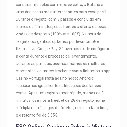
construir múltiplas com reforço extra, a Betano é
uma das casas mais interessantes para esse perfil.
Durante o registo, com 3 passos e concluído em
menos de 4 minutos, escolhemos a oferta de boas-
vindas de desporto (100% até 100€). Na hora de
resgatar os ganhos, optámos por levantar 5€ e
fizemos via Google Pay. Só tivemos foi de configurar
a conta durante o processo de levantamento.
Durante as partidas, acompanhámos os melhores
momentos via match tracker e como tínhamos a app
Casino Portugal instalada no nosso Android,
recebíamos igualmente notificações dos lances
chave. Após um registo super rápido, menos de 3
minutos, usámos a freebet de 2€ de registo numa
múltipla de três jogos de futebol, em resultado final,
e o retorno foi de 5,35€.
ESC Online: Casino e Poker à Mistura