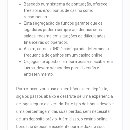
Baseado num sistema de pontuação, oferece
free spins e/ou bónus de casino como
recompensa.
Esta segregação de fundos garante que os
jogadores podem sempre aceder aos seus
saldos, mesmo em situações de dificuldades
financeiras do operador.
Assim, como o RNG é configurado determina a
frequência de ganhos em um casino online.
Os jogos de apostas, embora possam acabar em
lucros, devem ser usados para diversão e
entretenimento.
Para maximizar o uso do seu bónus sem depósito,
siga os passos abaixo e desfrute de uma experiência
de jogo segura e divertida. Este tipo de bónus devolve
uma percentagem das suas perdas, sem necessitar
de um depósito prévio. Além disso, o casino online
bonus no deposit é excelente para reduzir o risco