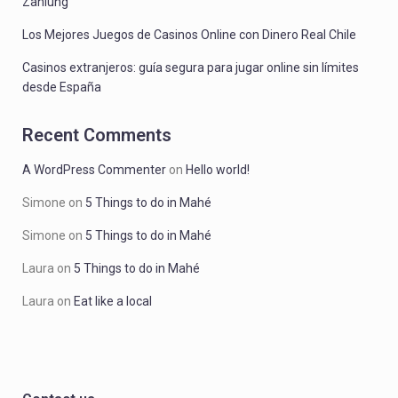
Zahlung
Los Mejores Juegos de Casinos Online con Dinero Real Chile
Casinos extranjeros: guía segura para jugar online sin límites
desde España
Recent Comments
A WordPress Commenter
on
Hello world!
Simone
on
5 Things to do in Mahé
Simone
on
5 Things to do in Mahé
Laura
on
5 Things to do in Mahé
Laura
on
Eat like a local