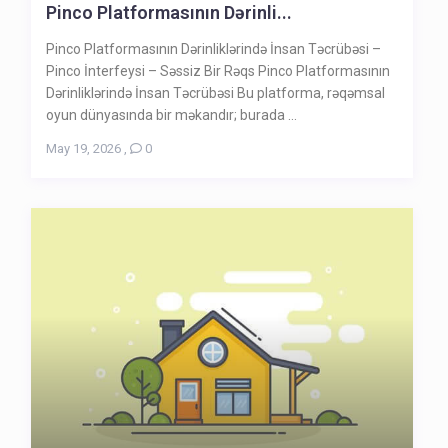
Pinco Platformasının Dərinli...
Pinco Platformasının Dərinliklərində İnsan Təcrübəsi –
Pinco İnterfeysi – Səssiz Bir Rəqs Pinco Platformasının
Dərinliklərində İnsan Təcrübəsi Bu platforma, rəqəmsal
oyun dünyasında bir məkandır; burada ...
May 19, 2026
,
0