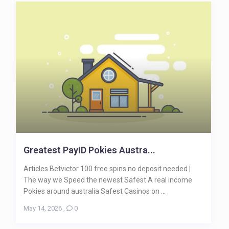
Greatest PayID Pokies Austra...
Articles Betvictor 100 free spins no deposit needed |
The way we Speed the newest Safest A real income
Pokies around australia Safest Casinos on ...
May 14, 2026
,
0