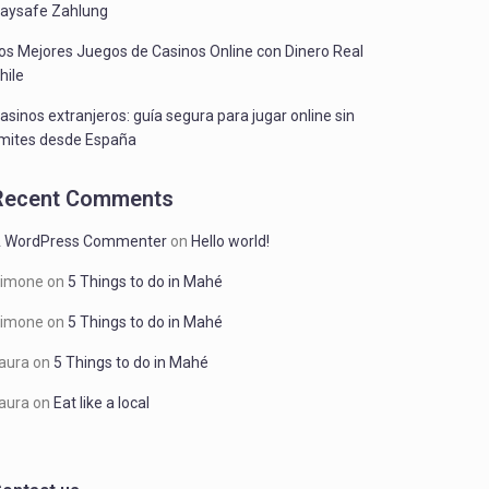
aysafe Zahlung
os Mejores Juegos de Casinos Online con Dinero Real
hile
asinos extranjeros: guía segura para jugar online sin
ímites desde España
Recent Comments
 WordPress Commenter
on
Hello world!
imone
on
5 Things to do in Mahé
imone
on
5 Things to do in Mahé
aura
on
5 Things to do in Mahé
aura
on
Eat like a local