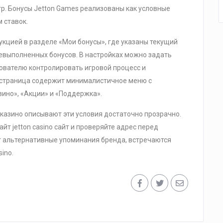
гр. Бонусы Jetton Games реализованы как условные
 ставок.
кцией в разделе «Мои бонусы», где указаны текущий
 невыполненных бонусов. В настройках можно задать
зователю контролировать игровой процесс и
 страница содержит минималистичное меню с
зино», «Акции» и «Поддержка».
on казино описывают эти условия достаточно прозрачно.
т jetton casino сайт и проверяйте адрес перед
т альтернативные упоминания бренда, встречаются
sino.