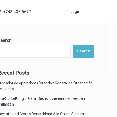
Login
+248 438 6677
earch
Search
Recent Posts
uscador de operadores Dirección General de Ordenación
el Juego
ita-Schließung in Gera: Sechs Erzieherinnen werden
ntlassen
aysafecard Casino Deutschland Alle Online Slots mit