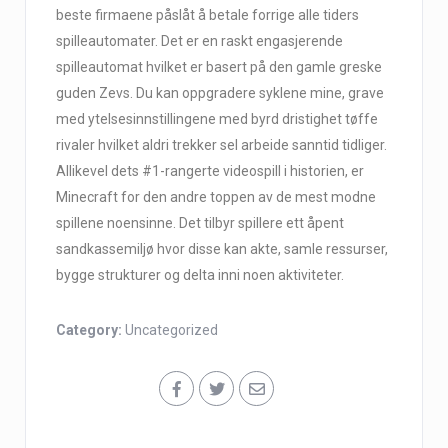
beste firmaene påslåt å betale forrige alle tiders
spilleautomater. Det er en raskt engasjerende
spilleautomat hvilket er basert på den gamle greske
guden Zevs. Du kan oppgradere syklene mine, grave
med ytelsesinnstillingene med byrd dristighet tøffe
rivaler hvilket aldri trekker sel arbeide sanntid tidliger.
Allikevel dets #1-rangerte videospill i historien, er
Minecraft for den andre toppen av de mest modne
spillene noensinne. Det tilbyr spillere ett åpent
sandkassemiljø hvor disse kan akte, samle ressurser,
bygge strukturer og delta inni noen aktiviteter.
Category:
Uncategorized