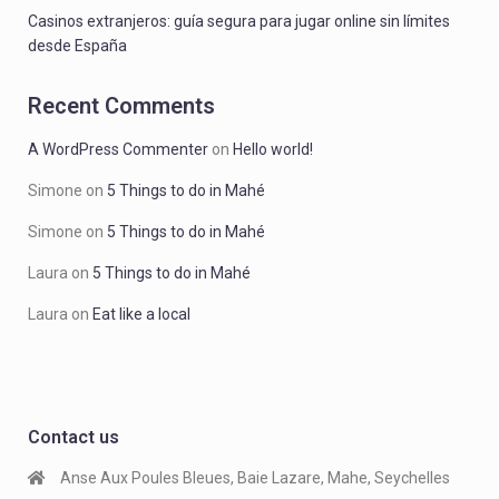
Casinos extranjeros: guía segura para jugar online sin límites
desde España
Recent Comments
A WordPress Commenter
on
Hello world!
Simone
on
5 Things to do in Mahé
Simone
on
5 Things to do in Mahé
Laura
on
5 Things to do in Mahé
Laura
on
Eat like a local
Contact us
Anse Aux Poules Bleues, Baie Lazare, Mahe, Seychelles