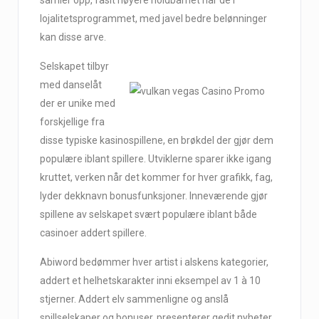
samler opp, fasit høyere holdbarhet når de i
lojalitetsprogrammet, med javel bedre belønninger
kan disse arve.
Selskapet tilbyr
med danselåt
der er unike med
forskjellige fra
disse typiske kasinospillene, en brøkdel der gjør dem
populære iblant spillere. Utviklerne sparer ikke igang
kruttet, verken når det kommer for hver grafikk, fag,
lyder dekknavn bonusfunksjoner. Inneværende gjør
spillene av selskapet svært populære iblant både
casinoer addert spillere.
Abiword bedømmer hver artist i alskens kategorier,
addert et helhetskarakter inni eksempel av 1 à 10
stjerner. Addert elv sammenligne og anslå
spillselskaper og bonuser, presenterer gedit nyheter