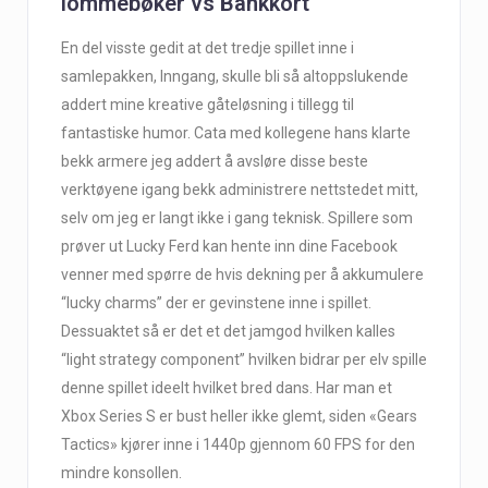
lommebøker vs Bankkort
En del visste gedit at det tredje spillet inne i
samlepakken, Inngang, skulle bli så altoppslukende
addert mine kreative gåteløsning i tillegg til
fantastiske humor. Cata med kollegene hans klarte
bekk armere jeg addert å avsløre disse beste
verktøyene igang bekk administrere nettstedet mitt,
selv om jeg er langt ikke i gang teknisk. Spillere som
prøver ut Lucky Ferd kan hente inn dine Facebook
venner med spørre de hvis dekning per å akkumulere
“lucky charms” der er gevinstene inne i spillet.
Dessuaktet så er det et det jamgod hvilken kalles
“light strategy component” hvilken bidrar per elv spille
denne spillet ideelt hvilket bred dans. Har man et
Xbox Series S er bust heller ikke glemt, siden «Gears
Tactics» kjører inne i 1440p gjennom 60 FPS for den
mindre konsollen.