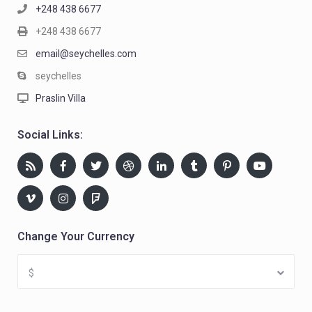
+248 438 6677
+248 438 6677
email@seychelles.com
seychelles
Praslin Villa
Social Links:
Change Your Currency
$