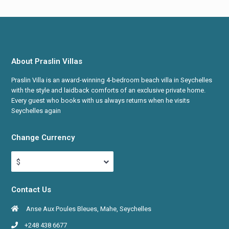
About Praslin Villas
Praslin Villa is an award-winning 4-bedroom beach villa in Seychelles
with the style and laidback comforts of an exclusive private home.
Every guest who books with us always returns when he visits
Seychelles again
Change Currency
$
Contact Us
Anse Aux Poules Bleues, Mahe, Seychelles
+248 438 6677