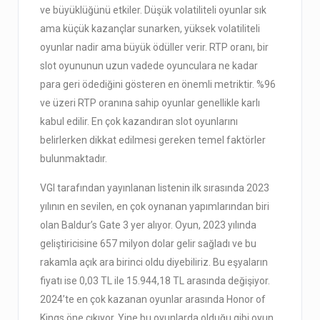
ve büyüklüğünü etkiler. Düşük volatiliteli oyunlar sık
ama küçük kazançlar sunarken, yüksek volatiliteli
oyunlar nadir ama büyük ödüller verir. RTP oranı, bir
slot oyununun uzun vadede oyunculara ne kadar
para geri ödediğini gösteren en önemli metriktir. %96
ve üzeri RTP oranına sahip oyunlar genellikle karlı
kabul edilir. En çok kazandıran slot oyunlarını
belirlerken dikkat edilmesi gereken temel faktörler
bulunmaktadır.
VGI tarafından yayınlanan listenin ilk sırasında 2023
yılının en sevilen, en çok oynanan yapımlarından biri
olan Baldur’s Gate 3 yer alıyor. Oyun, 2023 yılında
geliştiricisine 657 milyon dolar gelir sağladı ve bu
rakamla açık ara birinci oldu diyebiliriz. Bu eşyaların
fiyatı ise 0,03 TL ile 15.944,18 TL arasında değişiyor.
2024’te en çok kazanan oyunlar arasında Honor of
Kings öne çıkıyor. Yine bu oyunlarda olduğu gibi oyun