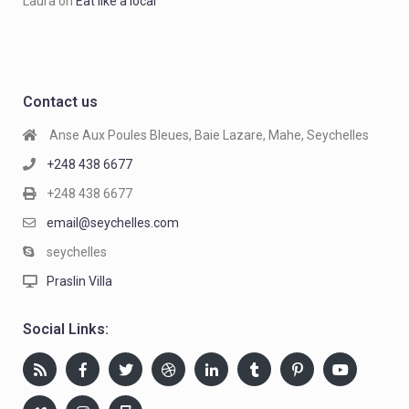
Laura
on
Eat like a local
Contact us
Anse Aux Poules Bleues, Baie Lazare, Mahe, Seychelles
+248 438 6677
+248 438 6677
email@seychelles.com
seychelles
Praslin Villa
Social Links: