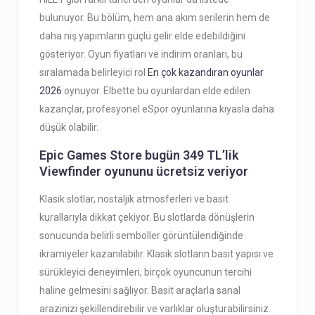
bulunuyor. Bu bölüm, hem ana akım serilerin hem de
daha niş yapımların güçlü gelir elde edebildiğini
gösteriyor. Oyun fiyatları ve indirim oranları, bu
sıralamada belirleyici rol
En çok kazandıran oyunlar
2026
oynuyor. Elbette bu oyunlardan elde edilen
kazançlar, profesyonel eSpor oyunlarına kıyasla daha
düşük olabilir.
Epic Games Store bugün 349 TL’lik
Viewfinder oyununu ücretsiz veriyor
Klasik slotlar, nostaljik atmosferleri ve basit
kurallarıyla dikkat çekiyor. Bu slotlarda dönüşlerin
sonucunda belirli semboller görüntülendiğinde
ikramiyeler kazanılabilir. Klasik slotların basit yapısı ve
sürükleyici deneyimleri, birçok oyuncunun tercihi
haline gelmesini sağlıyor. Basit araçlarla sanal
arazinizi şekillendirebilir ve varlıklar oluşturabilirsiniz.