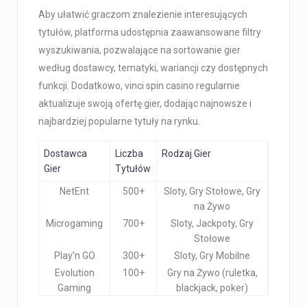
Aby ułatwić graczom znalezienie interesujących
tytułów, platforma udostępnia zaawansowane filtry
wyszukiwania, pozwalające na sortowanie gier
według dostawcy, tematyki, wariancji czy dostępnych
funkcji. Dodatkowo, vinci spin casino regularnie
aktualizuje swoją ofertę gier, dodając najnowsze i
najbardziej popularne tytuły na rynku.
Dostawca
Liczba
Rodzaj Gier
Gier
Tytułów
NetEnt
500+
Sloty, Gry Stołowe, Gry
na Żywo
Microgaming
700+
Sloty, Jackpoty, Gry
Stołowe
Play’n GO
300+
Sloty, Gry Mobilne
Evolution
100+
Gry na Żywo (ruletka,
Gaming
blackjack, poker)