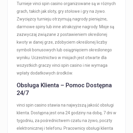
Turnieje vinci spin casino organizowane są w różnych
grach, takich jak sloty, gry stołowe i gry na żywo.
Zwycięzcy turnieju otrzymują nagrody pieniężne,
darmowe spiny lub inne atrakcyjne nagrody. Misje są
zazwyczaj związane z postawieniem określonej
kwoty w danej grze, zdobyciem określonej liczby
symboli bonusowych lub osiągnięciem określonego
wyniku. Uczestnictwo w misjach jest otwarte dla
wszystkich graczy vinci spin casino i nie wymaga
wpłaty dodatkowych środków.
Obsługa Klienta – Pomoc Dostępna
24/7
vinci spin casino stawia na najwyższą jakość obsługi
klienta. Dostępna jest ona 24 godziny na dobę, 7 dni w
tygodniu, za pośrednictwem czatu na żywo, poczty
elektronicznej i telefonu. Pracownicy obsługi klienta