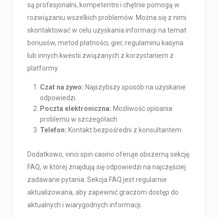
są profesjonalni, kompetentni i chętnie pomogą w
rozwiązaniu wszelkich problemów. Można się z nimi
skontaktować w celu uzyskania informacji na temat
bonusów, metod płatności, gier, regulaminu kasyna
lub innych kwestii związanych z korzystaniem z
platformy.
Czat na żywo:
Najszybszy sposób na uzyskanie
odpowiedzi.
Poczta elektroniczna:
Możliwość opisania
problemu w szczegółach.
Telefon:
Kontakt bezpośredni z konsultantem.
Dodatkowo, vinci spin casino oferuje obszerną sekcję
FAQ, w której znajdują się odpowiedzi na najczęściej
zadawane pytania. Sekcja FAQ jest regularnie
aktualizowana, aby zapewnić graczom dostęp do
aktualnych i wiarygodnych informacji.