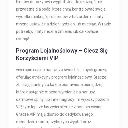
limitów depozytów i wypłat. Jest to szczególnie
przydatne dla osób, które chcą kontrolować swoje
wydatki i uniknąć problemów z hazardem. Limity
można ustawić na dzień, tydzień lub miesiąc. W razie
potrzeby, limity można zmienić lub całkowicie
usunąć.
Program Lojalnościowy – Ciesz Się
Korzyściami VIP
vinci spin casino nagradza swoich lojalnych graczy,
oferując atrakcyjny program lojalnościowy. Gracze
zbierają punkty za każde postawione pieniądze,
które następnie można wymienić na bonusy,
darmowe spiny lub inne nagrody. Im wyższy poziom
VIP, tym lepsze korzyści oferuje vinci spin casino.
Gracze VIP mają dostęp do dedykowanego
menedżera konta, szybszych wypłat oraz