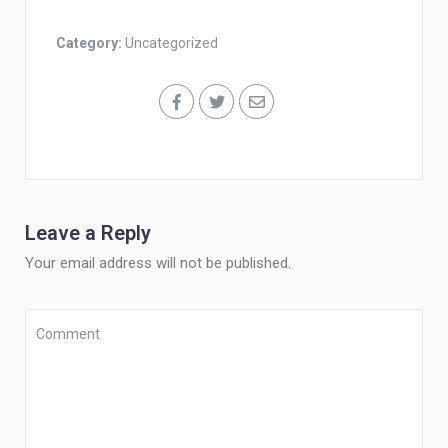
Category:
Uncategorized
Leave a Reply
Your email address will not be published.