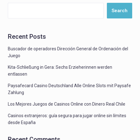
Search
Recent Posts
Buscador de operadores Dirección General de Ordenación del
Juego
Kita-Schließung in Gera: Sechs Erzieherinnen werden
entlassen
Paysafecard Casino Deutschland Alle Online Slots mit Paysafe
Zahlung
Los Mejores Juegos de Casinos Online con Dinero Real Chile
Casinos extranjeros: guía segura para jugar online sin límites
desde España
Recent Comments