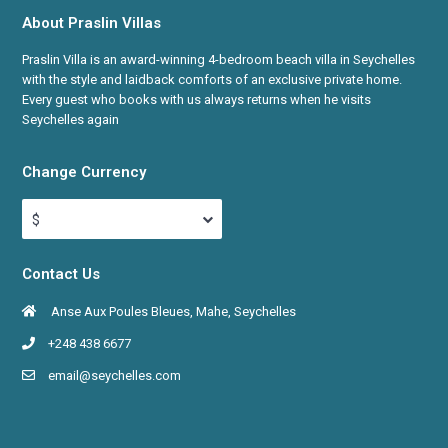
About Praslin Villas
Praslin Villa is an award-winning 4-bedroom beach villa in Seychelles
with the style and laidback comforts of an exclusive private home.
Every guest who books with us always returns when he visits
Seychelles again
Change Currency
$
Contact Us
Anse Aux Poules Bleues, Mahe, Seychelles
+248 438 6677
email@seychelles.com