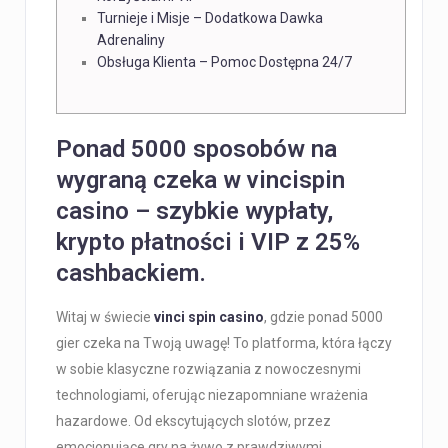
Turnieje i Misje – Dodatkowa Dawka
Adrenaliny
Obsługa Klienta – Pomoc Dostępna 24/7
Ponad 5000 sposobów na
wygraną czeka w vincispin
casino – szybkie wypłaty,
krypto płatności i VIP z 25%
cashbackiem.
Witaj w świecie
vinci spin casino
, gdzie ponad 5000
gier czeka na Twoją uwagę! To platforma, która łączy
w sobie klasyczne rozwiązania z nowoczesnymi
technologiami, oferując niezapomniane wrażenia
hazardowe. Od ekscytujących slotów, przez
emocjonujące gry na żywo z prawdziwymi