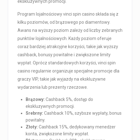
ekskluzywnych promocji.
Program lojalnościowy vinci spin casino składa się z
kilku poziomów, od brązowego po diamentowy.
Awans na wyższy poziom zależy od liczby zebranych
punktów lojalnościowych. Każdy poziom oferuje
coraz bardziej atrakcyjne korzyści, takie jak wyższy
cashback, bonusy powitalne i zwiększone limity
wypłat. Oprócz standardowych korzyści, vinci spin
casino regularnie organizuje specjalne promocje dla
graczy VIP, takie jak wyjazdy na ekskluzywne
wydarzenia lub prezenty rzeczowe.
Brązowy:
Cashback 5%, dostęp do
ekskluzywnych promocji.
Srebrny:
Cashback 10%, szybsze wypłaty, bonus
powitalny.
Złoty:
Cashback 15%, dedykowany menedżer
konta, zwiększone limity wypłat.