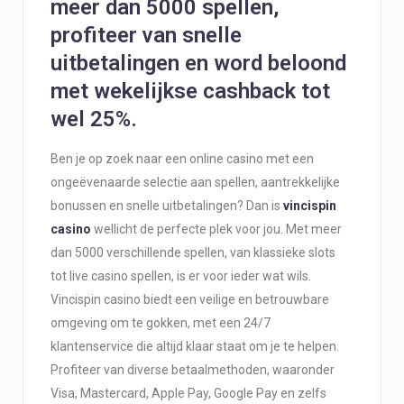
meer dan 5000 spellen,
profiteer van snelle
uitbetalingen en word beloond
met wekelijkse cashback tot
wel 25%.
Ben je op zoek naar een online casino met een
ongeëvenaarde selectie aan spellen, aantrekkelijke
bonussen en snelle uitbetalingen? Dan is
vincispin
casino
wellicht de perfecte plek voor jou. Met meer
dan 5000 verschillende spellen, van klassieke slots
tot live casino spellen, is er voor ieder wat wils.
Vincispin casino biedt een veilige en betrouwbare
omgeving om te gokken, met een 24/7
klantenservice die altijd klaar staat om je te helpen.
Profiteer van diverse betaalmethoden, waaronder
Visa, Mastercard, Apple Pay, Google Pay en zelfs