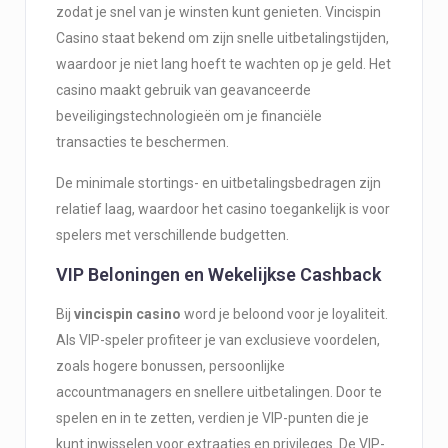
zodat je snel van je winsten kunt genieten. Vincispin
Casino staat bekend om zijn snelle uitbetalingstijden,
waardoor je niet lang hoeft te wachten op je geld. Het
casino maakt gebruik van geavanceerde
beveiligingstechnologieën om je financiële
transacties te beschermen.
De minimale stortings- en uitbetalingsbedragen zijn
relatief laag, waardoor het casino toegankelijk is voor
spelers met verschillende budgetten.
VIP Beloningen en Wekelijkse Cashback
Bij
vincispin casino
word je beloond voor je loyaliteit.
Als VIP-speler profiteer je van exclusieve voordelen,
zoals hogere bonussen, persoonlijke
accountmanagers en snellere uitbetalingen. Door te
spelen en in te zetten, verdien je VIP-punten die je
kunt inwisselen voor extraatjes en privileges. De VIP-