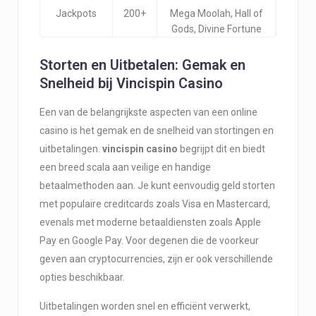
Jackpots
200+
Mega Moolah, Hall of
Gods, Divine Fortune
Storten en Uitbetalen: Gemak en
Snelheid bij Vincispin Casino
Een van de belangrijkste aspecten van een online
casino is het gemak en de snelheid van stortingen en
uitbetalingen.
vincispin casino
begrijpt dit en biedt
een breed scala aan veilige en handige
betaalmethoden aan. Je kunt eenvoudig geld storten
met populaire creditcards zoals Visa en Mastercard,
evenals met moderne betaaldiensten zoals Apple
Pay en Google Pay. Voor degenen die de voorkeur
geven aan cryptocurrencies, zijn er ook verschillende
opties beschikbaar.
Uitbetalingen worden snel en efficiënt verwerkt,