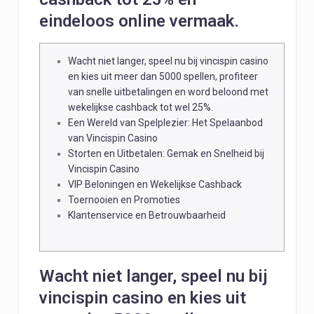
eindeloos online vermaak.
Wacht niet langer, speel nu bij vincispin casino
en kies uit meer dan 5000 spellen, profiteer
van snelle uitbetalingen en word beloond met
wekelijkse cashback tot wel 25%.
Een Wereld van Spelplezier: Het Spelaanbod
van Vincispin Casino
Storten en Uitbetalen: Gemak en Snelheid bij
Vincispin Casino
VIP Beloningen en Wekelijkse Cashback
Toernooien en Promoties
Klantenservice en Betrouwbaarheid
Wacht niet langer, speel nu bij
vincispin casino en kies uit