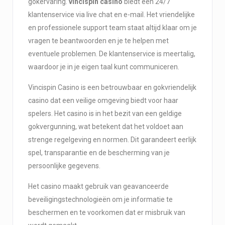
gokervaring.
vincispin casino
biedt een 24/7
klantenservice via live chat en e-mail. Het vriendelijke
en professionele support team staat altijd klaar om je
vragen te beantwoorden en je te helpen met
eventuele problemen. De klantenservice is meertalig,
waardoor je in je eigen taal kunt communiceren.
Vincispin Casino is een betrouwbaar en gokvriendelijk
casino dat een veilige omgeving biedt voor haar
spelers. Het casino is in het bezit van een geldige
gokvergunning, wat betekent dat het voldoet aan
strenge regelgeving en normen. Dit garandeert eerlijk
spel, transparantie en de bescherming van je
persoonlijke gegevens.
Het casino maakt gebruik van geavanceerde
beveiligingstechnologieën om je informatie te
beschermen en te voorkomen dat er misbruik van