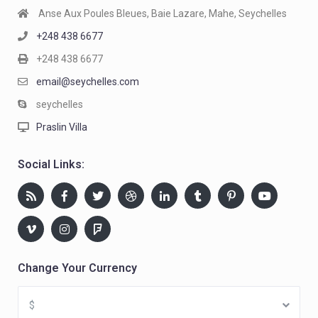
Anse Aux Poules Bleues, Baie Lazare, Mahe, Seychelles
+248 438 6677
+248 438 6677
email@seychelles.com
seychelles
Praslin Villa
Social Links:
Change Your Currency
$