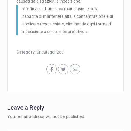
causati da distrazioni o indecisione.
«L’efficacia di un gioco rapido risiede nella
capacità di mantenere alta la concentrazione e di
applicare regole chiare, eliminando ogni forma di
indecisione o errore interpretativo.»
Category:
Uncategorized
Leave a Reply
Your email address will not be published.