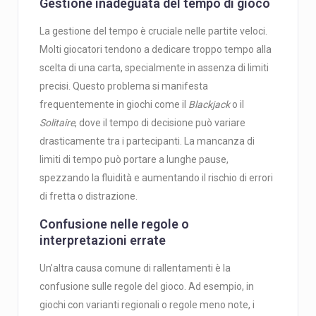
Gestione inadeguata del tempo di gioco
La gestione del tempo è cruciale nelle partite veloci.
Molti giocatori tendono a dedicare troppo tempo alla
scelta di una carta, specialmente in assenza di limiti
precisi. Questo problema si manifesta
frequentemente in giochi come il
Blackjack
o il
Solitaire
, dove il tempo di decisione può variare
drasticamente tra i partecipanti. La mancanza di
limiti di tempo può portare a lunghe pause,
spezzando la fluidità e aumentando il rischio di errori
di fretta o distrazione.
Confusione nelle regole o
interpretazioni errate
Un’altra causa comune di rallentamenti è la
confusione sulle regole del gioco. Ad esempio, in
giochi con varianti regionali o regole meno note, i