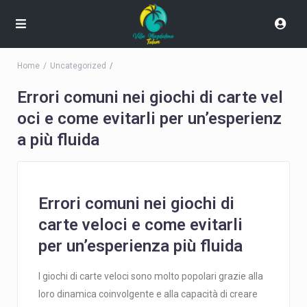
Home
Uncategorized
Errori comuni nei giochi di carte vel
oci e come evitarli per un’esperienz
a più fluida
Errori comuni nei giochi di
carte veloci e come evitarli
per un’esperienza più fluida
I giochi di carte veloci sono molto popolari grazie alla
loro dinamica coinvolgente e alla capacità di creare