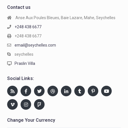
Contact us
Anse Aux Poules Bleues, Baie Lazare, Mahe, Seychelles
+248 438 6677
+248 438 6677
email@seychelles.com
seychelles
Praslin Villa
Social Links:
Change Your Currency