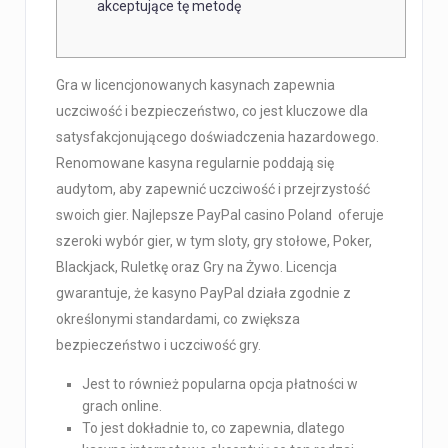
akceptujące tę metodę
Gra w licencjonowanych kasynach zapewnia
uczciwość i bezpieczeństwo, co jest kluczowe dla
satysfakcjonującego doświadczenia hazardowego.
Renomowane kasyna regularnie poddają się
audytom, aby zapewnić uczciwość i przejrzystość
swoich gier. Najlepsze PayPal casino Poland oferuje
szeroki wybór gier, w tym sloty, gry stołowe, Poker,
Blackjack, Ruletkę oraz Gry na Żywo. Licencja
gwarantuje, że kasyno PayPal działa zgodnie z
określonymi standardami, co zwiększa
bezpieczeństwo i uczciwość gry.
Jest to również popularna opcja płatności w
grach online.
To jest dokładnie to, co zapewnia, dlatego