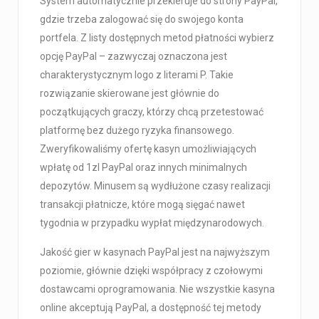
System automatycznie przekieruje do strony PayPal,
gdzie trzeba zalogować się do swojego konta
portfela. Z listy dostępnych metod płatności wybierz
opcję PayPal – zazwyczaj oznaczona jest
charakterystycznym logo z literami P. Takie
rozwiązanie skierowane jest głównie do
początkujących graczy, którzy chcą przetestować
platformę bez dużego ryzyka finansowego.
Zweryfikowaliśmy ofertę kasyn umożliwiających
wpłatę od 1zl PayPal oraz innych minimalnych
depozytów. Minusem są wydłużone czasy realizacji
transakcji płatnicze, które mogą sięgać nawet
tygodnia w przypadku wypłat międzynarodowych.
Jakość gier w kasynach PayPal jest na najwyższym
poziomie, głównie dzięki współpracy z czołowymi
dostawcami oprogramowania. Nie wszystkie kasyna
online akceptują PayPal, a dostępność tej metody