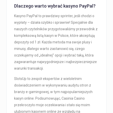
Dlaczego warto wybrać kasyno PayPal?
Kasyno PayPal to prawdziwy sprinter, jeśli chodzi o
wypłaty – działa szybko i sprawnie! Specjalnie dla
naszych czytelników przygotowaliśmy przewodnik z
kompleksową listą kasyn w Polsce, które akceptują
depozyty od 1 zł. Każda metoda ma swoje plusy i
minusy, dlatego warto zastanowić się, czego
oczekujemy od „idealnej” opcji i wybrać taką, która
zagwarantuje najwygodniejsze i najbezpieczniejsze
warunki transakcji.
SlotsUp to zespół ekspertów z wieloletnim
doświadczeniem w wykonywaniu audytu stron z
branży e-gamingowej, w tym najpopularniejszych
kasyn online. Podsumowując, Casinia Casino
przekroczyło moje oczekiwania i stało się moim
ulubionym kasynem online ze względu na