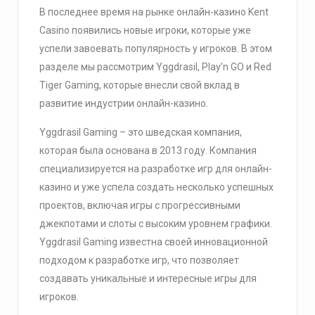
В последнее время на рынке онлайн-казино Kent
Casino появились новые игроки, которые уже
успели завоевать популярность у игроков. В этом
разделе мы рассмотрим Yggdrasil, Play’n GO и Red
Tiger Gaming, которые внесли свой вклад в
развитие индустрии онлайн-казино.
Yggdrasil Gaming – это шведская компания,
которая была основана в 2013 году. Компания
специализируется на разработке игр для онлайн-
казино и уже успела создать несколько успешных
проектов, включая игры с прогрессивными
джекпотами и слоты с высоким уровнем графики.
Yggdrasil Gaming известна своей инновационной
подходом к разработке игр, что позволяет
создавать уникальные и интересные игры для
игроков.