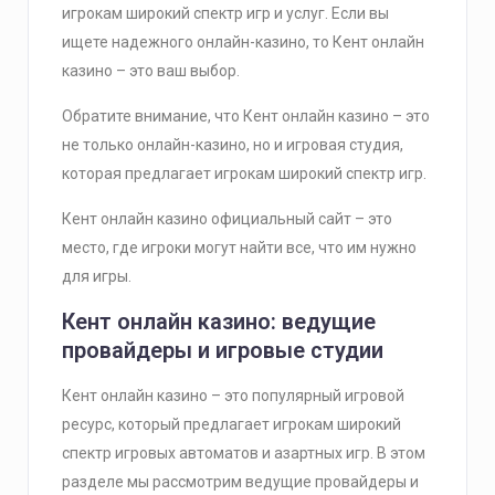
игрокам широкий спектр игр и услуг. Если вы
ищете надежного онлайн-казино, то Кент онлайн
казино – это ваш выбор.
Обратите внимание, что Кент онлайн казино – это
не только онлайн-казино, но и игровая студия,
которая предлагает игрокам широкий спектр игр.
Кент онлайн казино официальный сайт – это
место, где игроки могут найти все, что им нужно
для игры.
Кент онлайн казино: ведущие
провайдеры и игровые студии
Кент онлайн казино – это популярный игровой
ресурс, который предлагает игрокам широкий
спектр игровых автоматов и азартных игр. В этом
разделе мы рассмотрим ведущие провайдеры и