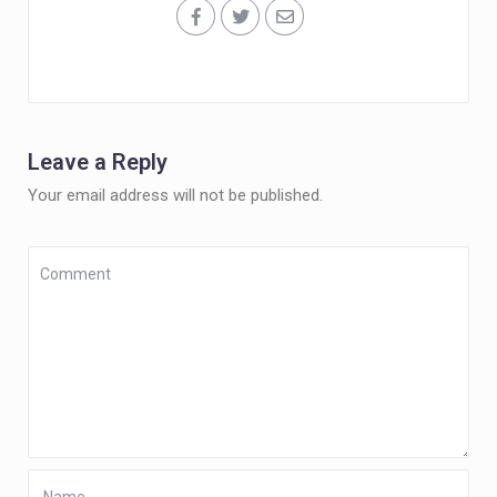
Leave a Reply
Your email address will not be published.