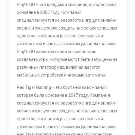
Play’n GO – это шведская компания, которая была
основана в 2005 году. Компания
специализируется на разработке игр для онлайн-
казино и уже успела создать несколько успешных
проектов, включая игры с прогрессивными
джекпотами и слоты с высоким уровнем графики.
Play’n GO известна своей способностью
создавать игры, которые могут быть запущены на
различных платформах, включая десктоп,
мобильные устройства и игровые автоматы.
Red Tiger Gaming – это британская компания,
которая была основана в 2017 году. Компания
специализируется на разработке игр для онлайн-
казино и уже успела создать несколько успешных
проектов, включая игры с прогрессивными
джекпотами и слоты с высоким уровнем графики.
Red Tiger Gaming известна своей способностью