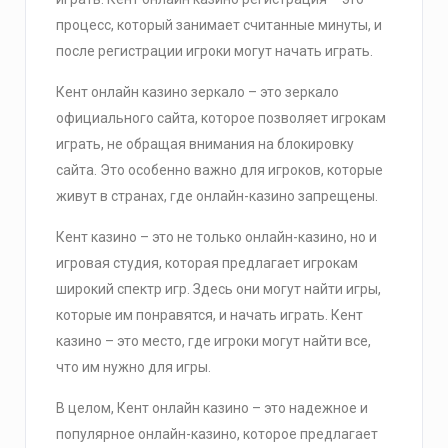
процесс, который занимает считанные минуты, и
после регистрации игроки могут начать играть.
Кент онлайн казино зеркало – это зеркало
официального сайта, которое позволяет игрокам
играть, не обращая внимания на блокировку
сайта. Это особенно важно для игроков, которые
живут в странах, где онлайн-казино запрещены.
Кент казино – это не только онлайн-казино, но и
игровая студия, которая предлагает игрокам
широкий спектр игр. Здесь они могут найти игры,
которые им понравятся, и начать играть. Кент
казино – это место, где игроки могут найти все,
что им нужно для игры.
В целом, Кент онлайн казино – это надежное и
популярное онлайн-казино, которое предлагает