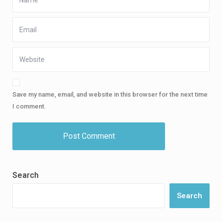
Save my name, email, and website in this browser for the next time
I comment.
Search
Search