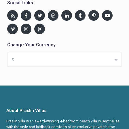
Social Links:
Change Your Currency
$
About Praslin Villas
Praslin Villa is an award-winning 4-bedroom beach villa in Seychelles
with the style and laidback comforts of an exclusive private home.